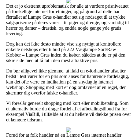
Det er jo ekstremt uproblematisk for alle at vurdere prisniveauet
på forskellige internet forretninger, og på grund af dette har
flertallet af Lampe Gras e-handler set sig nødsaget til at trykke
salgspriserne på deres varer – til piger og drenge, og samtidig til
herrer og damer – drastisk, og endda nogle gange yde gratis
levering.
Dog kan det ikke desto mindre vise sig nyttigt at kontrollere
enkelte netshops efter tilbud på 222 Væglampe Sort/Raw
Kobber – Lampe Gras inden du køber, således at du er på den
sikre side med at få fat i den mest attraktive pris.
Du bør alligevel ikke glemme, at ifald en e-forhandler afsætter
bedst i test varer for en pris som anses for hamrende fordelagtig,
kan det ofte være en indikation på en snydagtig internet
webshop. Shopping med kort er dog omfavnet af en regel, der
skærmer dig overfor falske e-handler.
Vi foreslår generelt shopping med kort eller mobilbetaling. Som
et alternativ burde du drage fordel af et afbetalingstilbud fra for
eksempel ViaBill, i tilfælde af at du hellere vil dække prisen over
et længere tidsrum.
Forud for at folk handler på en Lampe Gras internet handler