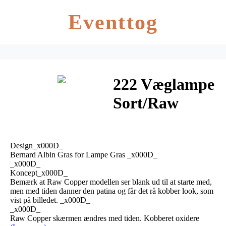
Eventtog
222 Væglampe
Sort/Raw
Kobber –
Lampe Gras
Design_x000D_
Bernard Albin Gras for Lampe Gras _x000D_
_x000D_
Koncept_x000D_
Bemærk at Raw Copper modellen ser blank ud til at starte med,
men med tiden danner den patina og får det rå kobber look, som
vist på billedet. _x000D_
_x000D_
Raw Copper skærmen ændres med tiden. Kobberet oxidere