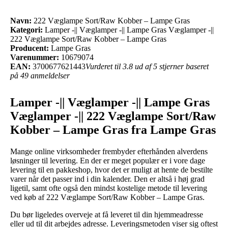
Navn:
222 Væglampe Sort/Raw Kobber – Lampe Gras
Kategori:
Lamper -|| Væglamper -|| Lampe Gras Væglamper -||
222 Væglampe Sort/Raw Kobber – Lampe Gras
Producent:
Lampe Gras
Varenummer:
10679074
EAN:
3700677621443
Vurderet til 3.8 ud af 5 stjerner baseret
på 49 anmeldelser
Lamper -|| Væglamper -|| Lampe Gras
Væglamper -|| 222 Væglampe Sort/Raw
Kobber – Lampe Gras fra Lampe Gras
Mange online virksomheder frembyder efterhånden alverdens
løsninger til levering. En der er meget populær er i vore dage
levering til en pakkeshop, hvor det er muligt at hente de bestilte
varer når det passer ind i din kalender. Den er altså i høj grad
ligetil, samt ofte også den mindst kostelige metode til levering
ved køb af 222 Væglampe Sort/Raw Kobber – Lampe Gras.
Du bør ligeledes overveje at få leveret til din hjemmeadresse
eller ud til dit arbejdes adresse. Leveringsmetoden viser sig oftest