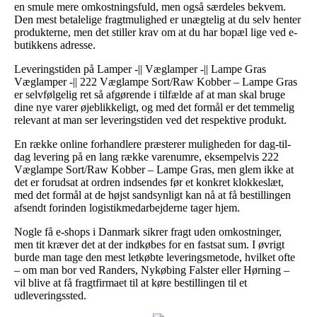
en smule mere omkostningsfuld, men også særdeles bekvem.
Den mest betalelige fragtmulighed er unægtelig at du selv henter
produkterne, men det stiller krav om at du har bopæl lige ved e-
butikkens adresse.
Leveringstiden på Lamper -|| Væglamper -|| Lampe Gras
Væglamper -|| 222 Væglampe Sort/Raw Kobber – Lampe Gras
er selvfølgelig ret så afgørende i tilfælde af at man skal bruge
dine nye varer øjeblikkeligt, og med det formål er det temmelig
relevant at man ser leveringstiden ved det respektive produkt.
En række online forhandlere præsterer muligheden for dag-til-
dag levering på en lang række varenumre, eksempelvis 222
Væglampe Sort/Raw Kobber – Lampe Gras, men glem ikke at
det er forudsat at ordren indsendes før et konkret klokkeslæt,
med det formål at de højst sandsynligt kan nå at få bestillingen
afsendt forinden logistikmedarbejderne tager hjem.
Nogle få e-shops i Danmark sikrer fragt uden omkostninger,
men tit kræver det at der indkøbes for en fastsat sum. I øvrigt
burde man tage den mest letkøbte leveringsmetode, hvilket ofte
– om man bor ved Randers, Nykøbing Falster eller Hørning –
vil blive at få fragtfirmaet til at køre bestillingen til et
udleveringssted.