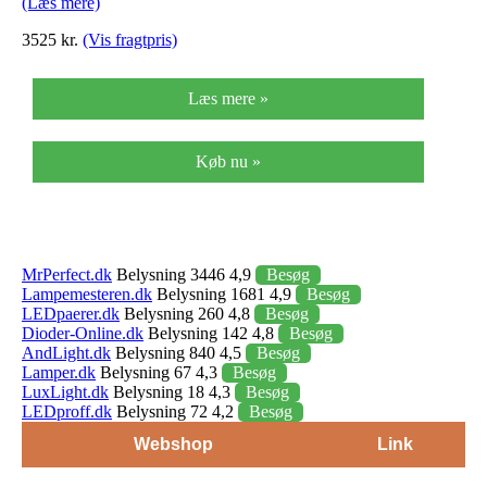
(Læs mere)
3525 kr.
(Vis fragtpris)
Læs mere »
Køb nu »
MrPerfect.dk
Belysning 3446 4,9
Besøg
Lampemesteren.dk
Belysning 1681 4,9
Besøg
LEDpaerer.dk
Belysning 260 4,8
Besøg
Dioder-Online.dk
Belysning 142 4,8
Besøg
AndLight.dk
Belysning 840 4,5
Besøg
Lamper.dk
Belysning 67 4,3
Besøg
LuxLight.dk
Belysning 18 4,3
Besøg
LEDproff.dk
Belysning 72 4,2
Besøg
Webshop
Link