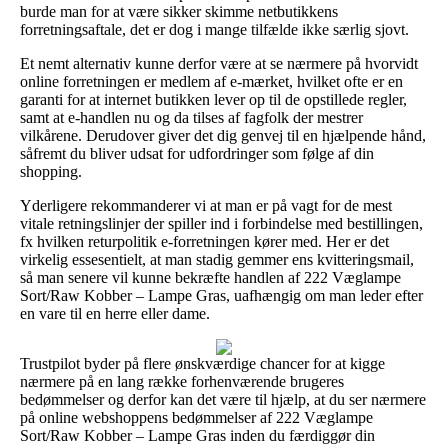
burde man for at være sikker skimme netbutikkens
forretningsaftale, det er dog i mange tilfælde ikke særlig sjovt.
Et nemt alternativ kunne derfor være at se nærmere på hvorvidt
online forretningen er medlem af e-mærket, hvilket ofte er en
garanti for at internet butikken lever op til de opstillede regler,
samt at e-handlen nu og da tilses af fagfolk der mestrer
vilkårene. Derudover giver det dig genvej til en hjælpende hånd,
såfremt du bliver udsat for udfordringer som følge af din
shopping.
Yderligere rekommanderer vi at man er på vagt for de mest
vitale retningslinjer der spiller ind i forbindelse med bestillingen,
fx hvilken returpolitik e-forretningen kører med. Her er det
virkelig essesentielt, at man stadig gemmer ens kvitteringsmail,
så man senere vil kunne bekræfte handlen af 222 Væglampe
Sort/Raw Kobber – Lampe Gras, uafhængig om man leder efter
en vare til en herre eller dame.
Trustpilot byder på flere ønskværdige chancer for at kigge
nærmere på en lang række forhenværende brugeres
bedømmelser og derfor kan det være til hjælp, at du ser nærmere
på online webshoppens bedømmelser af 222 Væglampe
Sort/Raw Kobber – Lampe Gras inden du færdiggør din