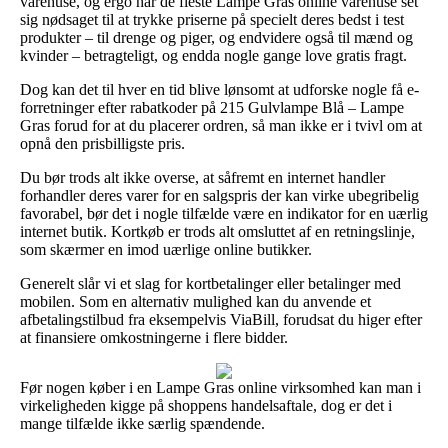
varehuse, og ergo har de fleste Lampe Gras online varehuse set
sig nødsaget til at trykke priserne på specielt deres bedst i test
produkter – til drenge og piger, og endvidere også til mænd og
kvinder – betragteligt, og endda nogle gange love gratis fragt.
Dog kan det til hver en tid blive lønsomt at udforske nogle få e-
forretninger efter rabatkoder på 215 Gulvlampe Blå – Lampe
Gras forud for at du placerer ordren, så man ikke er i tvivl om at
opnå den prisbilligste pris.
Du bør trods alt ikke overse, at såfremt en internet handler
forhandler deres varer for en salgspris der kan virke ubegribelig
favorabel, bør det i nogle tilfælde være en indikator for en uærlig
internet butik. Kortkøb er trods alt omsluttet af en retningslinje,
som skærmer en imod uærlige online butikker.
Generelt slår vi et slag for kortbetalinger eller betalinger med
mobilen. Som en alternativ mulighed kan du anvende et
afbetalingstilbud fra eksempelvis ViaBill, forudsat du higer efter
at finansiere omkostningerne i flere bidder.
Før nogen køber i en Lampe Gras online virksomhed kan man i
virkeligheden kigge på shoppens handelsaftale, dog er det i
mange tilfælde ikke særlig spændende.