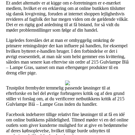
Et andet alternativ er at kigge om e-forretningen er e-mærket
medlem, hvilket er en erklæring om at online butikken tilslutter
sig dansk lovgivning, foruden at internet shoppen lejlighedsvis
revideres af fagfolk der har megen viden om de gældende vilkår.
Det er en rigtig god anledning til at få bistand, for så vidt du
møder problemstillinger som følge af din handel.
Ligeledes foreslåes det at man er omhyggelig omkring de
primære retningslinjer der kan influere på handlen, for eksempel
hvilken bytteret e-handlen bruger. I den forbindelse er det i
øvrigt essesentielt, at man når som helst gemmer ens kvittering,
således man senere kan eftervise sin ordre af 215 Gulvlampe Blå
– Lampe Gras, uanset om man efterspørger produkter til en
dreng eller pige.
Trustpilot frembyder temmelig passende løsninger til at
efterforske en hel del øvrige forbrugeres kritik og af den grund
stiller vi forslag om, at du verificerer netbutikkens kritik af 215
Gulvlampe Blå – Lampe Gras inden du handler.
Facebook indebærer tillige relativt fine løsninger til at få en idé
om online butikkens pålidelighed. Tilmed møder vi en del online
outlets som giver kunderne mulighed for at give en bedømmelse
af deres købsoplevelse, hvilket tillige burde udnyttes til