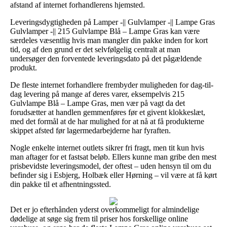
afstand af internet forhandlerens hjemsted.
Leveringsdygtigheden på Lamper -|| Gulvlamper -|| Lampe Gras
Gulvlamper -|| 215 Gulvlampe Blå – Lampe Gras kan være
særdeles væsentlig hvis man mangler din pakke inden for kort
tid, og af den grund er det selvfølgelig centralt at man
undersøger den forventede leveringsdato på det pågældende
produkt.
De fleste internet forhandlere frembyder muligheden for dag-til-
dag levering på mange af deres varer, eksempelvis 215
Gulvlampe Blå – Lampe Gras, men vær på vagt da det
forudsætter at handlen gemmenføres før et givent klokkeslæt,
med det formål at de har mulighed for at nå at få produkterne
skippet afsted før lagermedarbejderne har fyraften.
Nogle enkelte internet outlets sikrer fri fragt, men tit kun hvis
man aftager for et fastsat beløb. Ellers kunne man gribe den mest
prisbevidste leveringsmodel, der oftest – uden hensyn til om du
befinder sig i Esbjerg, Holbæk eller Hørning – vil være at få kørt
din pakke til et afhentningssted.
Det er jo efterhånden yderst overkommeligt for almindelige
dødelige at søge sig frem til priser hos forskellige online