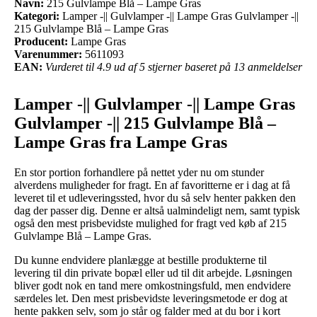
Navn:
215 Gulvlampe Blå – Lampe Gras
Kategori:
Lamper -|| Gulvlamper -|| Lampe Gras Gulvlamper -||
215 Gulvlampe Blå – Lampe Gras
Producent:
Lampe Gras
Varenummer:
5611093
EAN:
Vurderet til 4.9 ud af 5 stjerner baseret på 13 anmeldelser
Lamper -|| Gulvlamper -|| Lampe Gras
Gulvlamper -|| 215 Gulvlampe Blå –
Lampe Gras fra Lampe Gras
En stor portion forhandlere på nettet yder nu om stunder
alverdens muligheder for fragt. En af favoritterne er i dag at få
leveret til et udleveringssted, hvor du så selv henter pakken den
dag der passer dig. Denne er altså ualmindeligt nem, samt typisk
også den mest prisbevidste mulighed for fragt ved køb af 215
Gulvlampe Blå – Lampe Gras.
Du kunne endvidere planlægge at bestille produkterne til
levering til din private bopæl eller ud til dit arbejde. Løsningen
bliver godt nok en tand mere omkostningsfuld, men endvidere
særdeles let. Den mest prisbevidste leveringsmetode er dog at
hente pakken selv, som jo står og falder med at du bor i kort