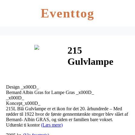
Eventtog
215
Gulvlampe
Blå – Lampe
Gras
Design _x000D_
Bernard Albin Gras for Lampe Gras _x000D_
_x000D_
Koncept_x000D_
215L Blå Gulvlampe er et ikon for det 20. århundrede – Med
rødder til 1922 hvor de første gennemtænkte streger blev slået af
Bernard- Albin GRAS, og siden er familien bare vokset.
Udtænkt ti kontor
(Læs mere)