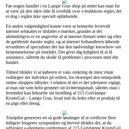
Før nogen handler i en Lampe Gras shop på nettet kan man for
at være på den sikre side få overblik over e-butikkens regler, det
er dog i reglen ikke specielt ophidsende.
En anden valgmulighed kunne være at bemærke hvorvidt
internet selskabet er tilsluttet e-mærket, grundet at det
almindeligvis er en angivelse af at internet firmaet retter sig efter
de gældende danske regler, og at internet forhandleren løbende
revurderes af specialister der har den nødvendige knowhow om
bestemmelserne på området. Det giver dig lejlighed til at få
assistance, såfremt du skulle få problemer i processen med din
handel.
Tilmed tilråder vi at køberen er vaks omkring de mest vitale
vedtægter der indvirker på ordren, for eksempel den returpolitik
online shoppen tilbyder. I relation til det er det ydermere vigtigt,
at man når som helst gemmer sin kvitteringsmail, således man i
fremtiden kan bekræfte sin bestilling af 215 Gulvlampe
Krom/Gul – Lampe Gras, hvad end du leder efter et produkt til
en pige eller dreng.
Trustpilot genererer ret så gode løsninger til at verificere flere
tidligere brugeres synspunkter og herved tilrådes det, at du
udforsker e-shoppens vurderinger af 215 Gulvlampe Krom/Gul