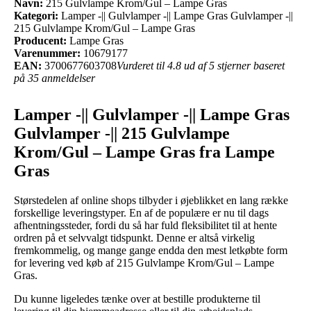
Navn:
215 Gulvlampe Krom/Gul – Lampe Gras
Kategori:
Lamper -|| Gulvlamper -|| Lampe Gras Gulvlamper -||
215 Gulvlampe Krom/Gul – Lampe Gras
Producent:
Lampe Gras
Varenummer:
10679177
EAN:
3700677603708
Vurderet til 4.8 ud af 5 stjerner baseret
på 35 anmeldelser
Lamper -|| Gulvlamper -|| Lampe Gras
Gulvlamper -|| 215 Gulvlampe
Krom/Gul – Lampe Gras fra Lampe
Gras
Størstedelen af online shops tilbyder i øjeblikket en lang række
forskellige leveringstyper. En af de populære er nu til dags
afhentningssteder, fordi du så har fuld fleksibilitet til at hente
ordren på et selvvalgt tidspunkt. Denne er altså virkelig
fremkommelig, og mange gange endda den mest letkøbte form
for levering ved køb af 215 Gulvlampe Krom/Gul – Lampe
Gras.
Du kunne ligeledes tænke over at bestille produkterne til