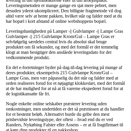
levering til din hjemmeadresse eller til din arbejdsplads.
Leveringsmetoden er mange gange en sjat mere pebret, men
desuden yderst ukompliceret. Den billigste fragtmetode vil dog
altid være selv at hente pakken, hvilket står og falder med at du
har bopæl i kort afstand af online webshoppens bopæl.
Leveringshastigheden på Lamper -|| Gulvlamper -|| Lampe Gras
Gulvlamper -|| 215 Gulvlampe Krom/Gul – Lampe Gras er
selvfølgelig særdeles central hvis du absolut skal bruge
produktet om få sekunder, og med det formål er det temmelig
klogt at man besigtiger den anslåede leveringsdato for det
vedkommende produkt.
En del e-forretninger byder på dag-til-dag levering på mange af
deres produkter, eksempelvis 215 Gulvlampe Krom/Gul –
Lampe Gras, men vær påpasselig da det står og falder med at
orden realiseres forud for et nøjagtigt klokkeslæt, med det formål
at de har mulighed for at nå at få varerne ekspederet forud for at
de logistikansatte får fri.
Nogle enkelte online selskaber præsterer levering uden
omkostninger, men undertiden er det så præmissen at du handler
for et bestemt beløb. Alternativt burde du gribe den mest
prisbevidste leveringstype, der oftest – hvad end du er ved
Randers, Nykøbing Falster eller Assens – er at få fragtfirmaet til
at køre dine produkter til en pakkeshop.