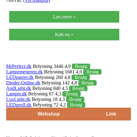
7095 kr.
(Vis fragtpris)
Læs mere »
Køb nu »
MrPerfect.dk
Belysning 3446 4,9
Besøg
Lampemesteren.dk
Belysning 1681 4,9
Besøg
LEDpaerer.dk
Belysning 260 4,8
Besøg
Dioder-Online.dk
Belysning 142 4,8
Besøg
AndLight.dk
Belysning 840 4,5
Besøg
Lamper.dk
Belysning 67 4,3
Besøg
LuxLight.dk
Belysning 18 4,3
Besøg
LEDproff.dk
Belysning 72 4,2
Besøg
Webshop
Link