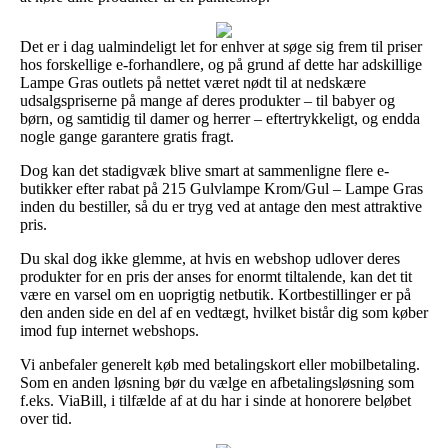
Det er i dag ualmindeligt let for enhver at søge sig frem til priser
hos forskellige e-forhandlere, og på grund af dette har adskillige
Lampe Gras outlets på nettet været nødt til at nedskære
udsalgspriserne på mange af deres produkter – til babyer og
børn, og samtidig til damer og herrer – eftertrykkeligt, og endda
nogle gange garantere gratis fragt.
Dog kan det stadigvæk blive smart at sammenligne flere e-
butikker efter rabat på 215 Gulvlampe Krom/Gul – Lampe Gras
inden du bestiller, så du er tryg ved at antage den mest attraktive
pris.
Du skal dog ikke glemme, at hvis en webshop udlover deres
produkter for en pris der anses for enormt tiltalende, kan det tit
være en varsel om en uoprigtig netbutik. Kortbestillinger er på
den anden side en del af en vedtægt, hvilket bistår dig som køber
imod fup internet webshops.
Vi anbefaler generelt køb med betalingskort eller mobilbetaling.
Som en anden løsning bør du vælge en afbetalingsløsning som
f.eks. ViaBill, i tilfælde af at du har i sinde at honorere beløbet
over tid.