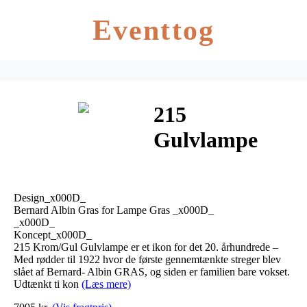
Eventtog
215
Gulvlampe
Krom/Gul –
Lampe Gras
Design_x000D_
Bernard Albin Gras for Lampe Gras _x000D_
_x000D_
Koncept_x000D_
215 Krom/Gul Gulvlampe er et ikon for det 20. århundrede –
Med rødder til 1922 hvor de første gennemtænkte streger blev
slået af Bernard- Albin GRAS, og siden er familien bare vokset.
Udtænkt ti kon
(Læs mere)