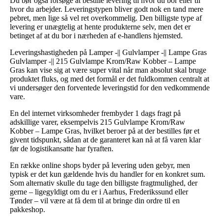
Du bør også forsøge at bestille levering til hvor du bor eller til
hvor du arbejder. Leveringstypen bliver godt nok en tand mere
pebret, men lige så vel ret overkommelig. Den billigste type af
levering er unægtelig at hente produkterne selv, men det er
betinget af at du bor i nærheden af e-handlens hjemsted.
Leveringshastigheden på Lamper -|| Gulvlamper -|| Lampe Gras
Gulvlamper -|| 215 Gulvlampe Krom/Raw Kobber – Lampe
Gras kan vise sig at være super vital når man absolut skal bruge
produktet fluks, og med det formål er det fuldkommen centralt at
vi undersøger den forventede leveringstid for den vedkommende
vare.
En del internet virksomheder frembyder 1 dags fragt på
adskillige varer, eksempelvis 215 Gulvlampe Krom/Raw
Kobber – Lampe Gras, hvilket beroer på at der bestilles før et
givent tidspunkt, sådan at de garanteret kan nå at få varen klar
før de logistikansatte har fyraften.
En række online shops byder på levering uden gebyr, men
typisk er det kun gældende hvis du handler for en konkret sum.
Som alternativ skulle du tage den billigste fragtmulighed, der
gerne – ligegyldigt om du er i Aarhus, Frederikssund eller
Tønder – vil være at få dem til at bringe din ordre til en
pakkeshop.