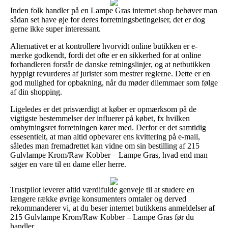
Inden folk handler på en Lampe Gras internet shop behøver man
sådan set have øje for deres forretningsbetingelser, det er dog
gerne ikke super interessant.
Alternativet er at kontrollere hvorvidt online butikken er e-
mærke godkendt, fordi det ofte er en sikkerhed for at online
forhandleren forstår de danske retningslinjer, og at netbutikken
hyppigt revurderes af jurister som mestrer reglerne. Dette er en
god mulighed for opbakning, når du møder dilemmaer som følge
af din shopping.
Ligeledes er det prisværdigt at køber er opmærksom på de
vigtigste bestemmelser der influerer på købet, fx hvilken
ombytningsret forretningen kører med. Derfor er det samtidig
essesentielt, at man altid opbevarer ens kvittering på e-mail,
således man fremadrettet kan vidne om sin bestilling af 215
Gulvlampe Krom/Raw Kobber – Lampe Gras, hvad end man
søger en vare til en dame eller herre.
Trustpilot leverer altid værdifulde genveje til at studere en
længere række øvrige konsumenters omtaler og derved
rekommanderer vi, at du beser internet butikkens anmeldelser af
215 Gulvlampe Krom/Raw Kobber – Lampe Gras før du
handler.