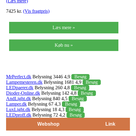
(Læs mere)
7425 kr.
(Vis fragtpris)
Læs mere »
Køb nu »
MrPerfect.dk
Belysning 3446 4,9
Besøg
Lampemesteren.dk
Belysning 1681 4,9
Besøg
LEDpaerer.dk
Belysning 260 4,8
Besøg
Dioder-Online.dk
Belysning 142 4,8
Besøg
AndLight.dk
Belysning 840 4,5
Besøg
Lamper.dk
Belysning 67 4,3
Besøg
LuxLight.dk
Belysning 18 4,3
Besøg
LEDproff.dk
Belysning 72 4,2
Besøg
Webshop
Link