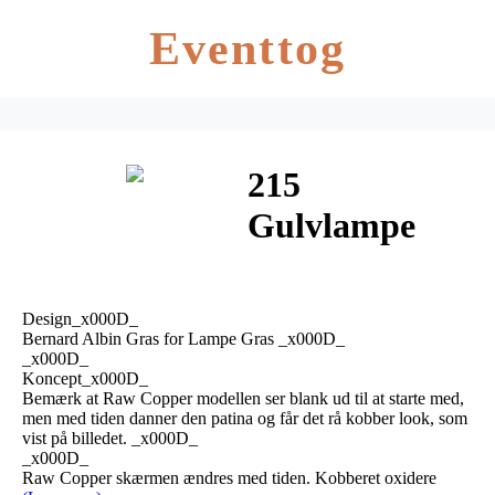
Eventtog
215
Gulvlampe
Krom/Raw
Kobber –
Design_x000D_
Lampe Gras
Bernard Albin Gras for Lampe Gras _x000D_
_x000D_
Koncept_x000D_
Bemærk at Raw Copper modellen ser blank ud til at starte med,
men med tiden danner den patina og får det rå kobber look, som
vist på billedet. _x000D_
_x000D_
Raw Copper skærmen ændres med tiden. Kobberet oxidere