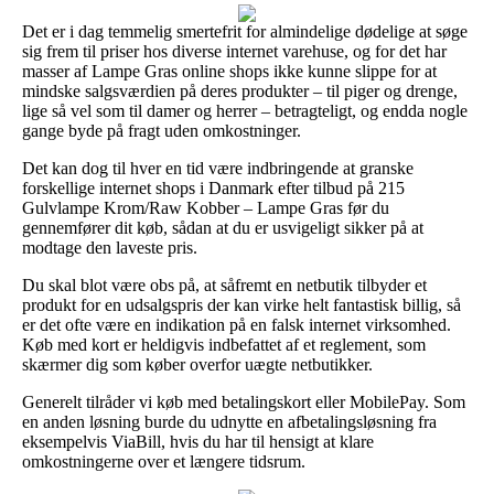
Det er i dag temmelig smertefrit for almindelige dødelige at søge
sig frem til priser hos diverse internet varehuse, og for det har
masser af Lampe Gras online shops ikke kunne slippe for at
mindske salgsværdien på deres produkter – til piger og drenge,
lige så vel som til damer og herrer – betragteligt, og endda nogle
gange byde på fragt uden omkostninger.
Det kan dog til hver en tid være indbringende at granske
forskellige internet shops i Danmark efter tilbud på 215
Gulvlampe Krom/Raw Kobber – Lampe Gras før du
gennemfører dit køb, sådan at du er usvigeligt sikker på at
modtage den laveste pris.
Du skal blot være obs på, at såfremt en netbutik tilbyder et
produkt for en udsalgspris der kan virke helt fantastisk billig, så
er det ofte være en indikation på en falsk internet virksomhed.
Køb med kort er heldigvis indbefattet af et reglement, som
skærmer dig som køber overfor uægte netbutikker.
Generelt tilråder vi køb med betalingskort eller MobilePay. Som
en anden løsning burde du udnytte en afbetalingsløsning fra
eksempelvis ViaBill, hvis du har til hensigt at klare
omkostningerne over et længere tidsrum.