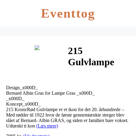
Eventtog
215
Gulvlampe
Krom/Rød –
Lampe Gras
Design_x000D_
Bernard Albin Gras for Lampe Gras _x000D_
_x000D_
Koncept_x000D_
215 Krom/Rød Gulvlampe er et ikon for det 20. århundrede –
Med rødder til 1922 hvor de første gennemtænkte streger blev
slået af Bernard- Albin GRAS, og siden er familien bare vokset.
Udtænkt ti kon
(Læs mere)