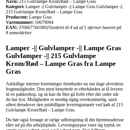
Navn:
215 Gulvlampe Krom/Rød – Lampe Gras
Kategori:
Lamper -|| Gulvlamper -|| Lampe Gras Gulvlamper -||
215 Gulvlampe Krom/Rød – Lampe Gras
Producent:
Lampe Gras
Varenummer:
10679094
EAN:
3700677603692
Vurderet til 4 ud af 5 stjerner baseret på
8 anmeldelser
Lamper -|| Gulvlamper -|| Lampe Gras
Gulvlamper -|| 215 Gulvlampe
Krom/Rød – Lampe Gras fra Lampe
Gras
Adskillige internet forretninger frembyder nu om dage alverdens
fragtmuligheder. Den mest benyttede er efterhånden at få leveret
til en pakkeshop, og så kan du blot gå forbi efter din ordre når
du har lyst. Muligheden er nemlig rigtig overkommelig, samt
oftest derudover den prisbilligste leveringsmanér ved køb af 215
Gulvlampe Krom/Rød – Lampe Gras.
Du bør også forsøge at vælge udbringning til din hjemmeadresse
eller ud på din arbejdsplads. Leveringstypen viser sig typisk en