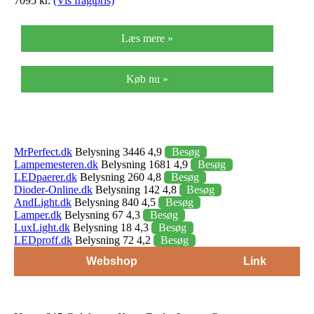
7095 kr.
(Vis fragtpris)
Læs mere »
Køb nu »
MrPerfect.dk
Belysning 3446 4,9
Besøg
Lampemesteren.dk
Belysning 1681 4,9
Besøg
LEDpaerer.dk
Belysning 260 4,8
Besøg
Dioder-Online.dk
Belysning 142 4,8
Besøg
AndLight.dk
Belysning 840 4,5
Besøg
Lamper.dk
Belysning 67 4,3
Besøg
LuxLight.dk
Belysning 18 4,3
Besøg
LEDproff.dk
Belysning 72 4,2
Besøg
Webshop
Link