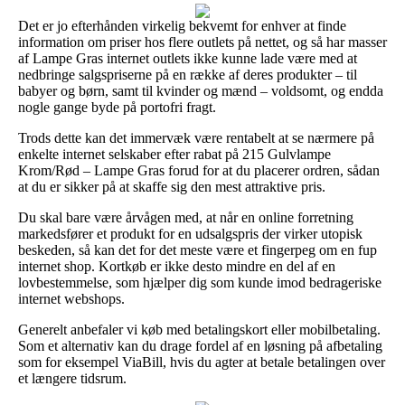
Det er jo efterhånden virkelig bekvemt for enhver at finde
information om priser hos flere outlets på nettet, og så har masser
af Lampe Gras internet outlets ikke kunne lade være med at
nedbringe salgspriserne på en række af deres produkter – til
babyer og børn, samt til kvinder og mænd – voldsomt, og endda
nogle gange byde på portofri fragt.
Trods dette kan det immervæk være rentabelt at se nærmere på
enkelte internet selskaber efter rabat på 215 Gulvlampe
Krom/Rød – Lampe Gras forud for at du placerer ordren, sådan
at du er sikker på at skaffe sig den mest attraktive pris.
Du skal bare være årvågen med, at når en online forretning
markedsfører et produkt for en udsalgspris der virker utopisk
beskeden, så kan det for det meste være et fingerpeg om en fup
internet shop. Kortkøb er ikke desto mindre en del af en
lovbestemmelse, som hjælper dig som kunde imod bedrageriske
internet webshops.
Generelt anbefaler vi køb med betalingskort eller mobilbetaling.
Som et alternativ kan du drage fordel af en løsning på afbetaling
som for eksempel ViaBill, hvis du agter at betale betalingen over
et længere tidsrum.