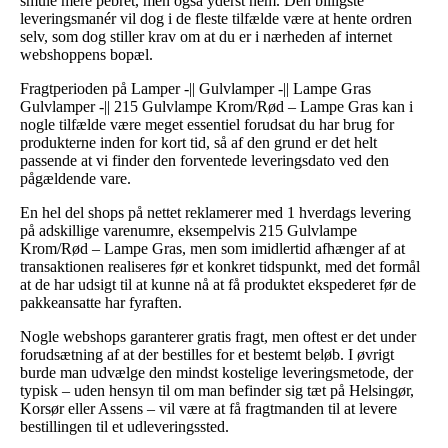
smule mere pebret, men også yderst nem. Den billigste
leveringsmanér vil dog i de fleste tilfælde være at hente ordren
selv, som dog stiller krav om at du er i nærheden af internet
webshoppens bopæl.
Fragtperioden på Lamper -|| Gulvlamper -|| Lampe Gras
Gulvlamper -|| 215 Gulvlampe Krom/Rød – Lampe Gras kan i
nogle tilfælde være meget essentiel forudsat du har brug for
produkterne inden for kort tid, så af den grund er det helt
passende at vi finder den forventede leveringsdato ved den
pågældende vare.
En hel del shops på nettet reklamerer med 1 hverdags levering
på adskillige varenumre, eksempelvis 215 Gulvlampe
Krom/Rød – Lampe Gras, men som imidlertid afhænger af at
transaktionen realiseres før et konkret tidspunkt, med det formål
at de har udsigt til at kunne nå at få produktet ekspederet før de
pakkeansatte har fyraften.
Nogle webshops garanterer gratis fragt, men oftest er det under
forudsætning af at der bestilles for et bestemt beløb. I øvrigt
burde man udvælge den mindst kostelige leveringsmetode, der
typisk – uden hensyn til om man befinder sig tæt på Helsingør,
Korsør eller Assens – vil være at få fragtmanden til at levere
bestillingen til et udleveringssted.