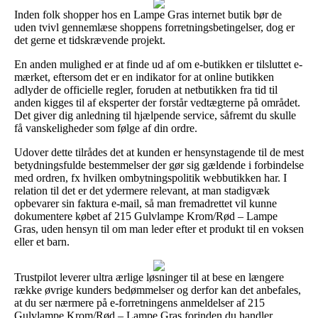
Inden folk shopper hos en Lampe Gras internet butik bør de
uden tvivl gennemlæse shoppens forretningsbetingelser, dog er
det gerne et tidskrævende projekt.
En anden mulighed er at finde ud af om e-butikken er tilsluttet e-
mærket, eftersom det er en indikator for at online butikken
adlyder de officielle regler, foruden at netbutikken fra tid til
anden kigges til af eksperter der forstår vedtægterne på området.
Det giver dig anledning til hjælpende service, såfremt du skulle
få vanskeligheder som følge af din ordre.
Udover dette tilrådes det at kunden er hensynstagende til de mest
betydningsfulde bestemmelser der gør sig gældende i forbindelse
med ordren, fx hvilken ombytningspolitik webbutikken har. I
relation til det er det ydermere relevant, at man stadigvæk
opbevarer sin faktura e-mail, så man fremadrettet vil kunne
dokumentere købet af 215 Gulvlampe Krom/Rød – Lampe
Gras, uden hensyn til om man leder efter et produkt til en voksen
eller et barn.
Trustpilot leverer ultra ærlige løsninger til at bese en længere
række øvrige kunders bedømmelser og derfor kan det anbefales,
at du ser nærmere på e-forretningens anmeldelser af 215
Gulvlampe Krom/Rød – Lampe Gras forinden du handler.