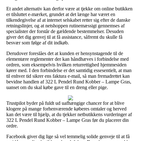
Et andet alternativ kan derfor være at tjekke om online butikken
er tilsluttet e-mærket, grundet at det længe har været en
tilkendegivelse af at internet selskabet retter sig efter de danske
retningslinjer, og at netshoppen rutinemæssigt gennemses af
specialister der forstår de gældende bestemmelser. Desuden
giver det dig genvej til at få assistance, såfremt du skulle få
besvær som følge af dit indkøb.
Derudover foreslåes det at kunden er hensynstagende til de
elementære reglementer der kan håndhæves i forbindelse med
ordren, som eksempelvis hvilken returrettighed hjemmesiden
kører med. I den forbindelse er det samtidig essesentielt, at man
til enhver tid sikrer ens faktura e-mail, så man fremadrettet kan
bevidne handlen af 322 L Pendel Rund Kobber – Lampe Gras,
uanset om du skal købe gave til en dreng eller pige.
Trustpilot byder på fuldt ud uafhængige chancer for at blive
klogere på mange forhenværende køberes omtaler og herved
kan det være til hjælp, at du tjekker netbutikkens vurderinger af
322 L Pendel Rund Kobber – Lampe Gras før du placerer din
ordre.
Facebook giver dig lige så vel temmelig solide genveje til at få