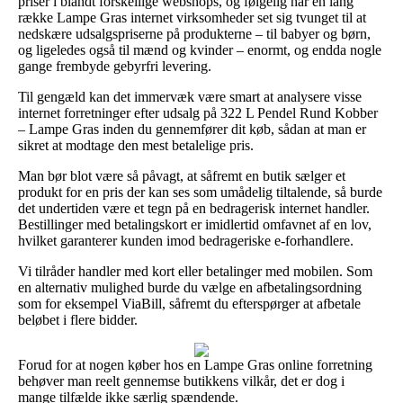
priser i blandt forskellige webshops, og følgelig har en lang
række Lampe Gras internet virksomheder set sig tvunget til at
nedskære udsalgspriserne på produkterne – til babyer og børn,
og ligeledes også til mænd og kvinder – enormt, og endda nogle
gange frembyde gebyrfri levering.
Til gengæld kan det immervæk være smart at analysere visse
internet forretninger efter udsalg på 322 L Pendel Rund Kobber
– Lampe Gras inden du gennemfører dit køb, sådan at man er
sikret at modtage den mest betalelige pris.
Man bør blot være så påvagt, at såfremt en butik sælger et
produkt for en pris der kan ses som umådelig tiltalende, så burde
det undertiden være et tegn på en bedragerisk internet handler.
Bestillinger med betalingskort er imidlertid omfavnet af en lov,
hvilket garanterer kunden imod bedrageriske e-forhandlere.
Vi tilråder handler med kort eller betalinger med mobilen. Som
en alternativ mulighed burde du vælge en afbetalingsordning
som for eksempel ViaBill, såfremt du efterspørger at afbetale
beløbet i flere bidder.
Forud for at nogen køber hos en Lampe Gras online forretning
behøver man reelt gennemse butikkens vilkår, det er dog i
mange tilfælde ikke særlig spændende.