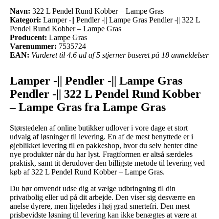
Navn:
322 L Pendel Rund Kobber – Lampe Gras
Kategori:
Lamper -|| Pendler -|| Lampe Gras Pendler -|| 322 L
Pendel Rund Kobber – Lampe Gras
Producent:
Lampe Gras
Varenummer:
7535724
EAN:
Vurderet til 4.6 ud af 5 stjerner baseret på 18 anmeldelser
Lamper -|| Pendler -|| Lampe Gras
Pendler -|| 322 L Pendel Rund Kobber
– Lampe Gras fra Lampe Gras
Størstedelen af online butikker udlover i vore dage et stort
udvalg af løsninger til levering. En af de mest benyttede er i
øjeblikket levering til en pakkeshop, hvor du selv henter dine
nye produkter når du har lyst. Fragtformen er altså særdeles
praktisk, samt tit derudover den billigste metode til levering ved
køb af 322 L Pendel Rund Kobber – Lampe Gras.
Du bør omvendt udse dig at vælge udbringning til din
privatbolig eller ud på dit arbejde. Den viser sig desværre en
anelse dyrere, men ligeledes i høj grad smertefri. Den mest
prisbevidste løsning til levering kan ikke benægtes at være at