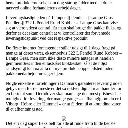
hente produkterne selv, som dog står og falder med at du er
nærved online forhandlerens arbejdslager.
Leveringshastigheden på Lamper -|| Pendler -|| Lampe Gras
Pendler -|| 322 L Pendel Rund Kobber – Lampe Gras kan vise
sig at være yderst central når man skal bruge din pakke fluks, og
derfor er det skam centralt at vi kontrollerer det forventede
leveringstidspunkt ved det respektive produkt.
De fleste internet foretagender stiller udsigt til 1 dags fragt på
mange af deres varer, eksempelvis 322 L Pendel Rund Kobber –
Lampe Gras, men som ikke desto mindre antager at handlen
gemmenføres inden et fastslået klokkeslæt, så at de højst
sandsynligt kan nå at få dit nye produkt skippet afsted inden
pakkemedarbejderne tager hjem.
Nogle enkelte e-forretninger i Danmark garanterer levering uden
gebyr, men for det meste er det så nødvendigt at man handler for
en bestemt sum. Derudover skal man tage den mest prisbevidste
mulighed for levering, der mange gange – uafhængig om du er i
Viborg, Hobro eller Hammel – er at få dem til at køre dine varer
til et afhentningssted.
Det er i dag super fleksibelt for alle at finde frem til de bedste