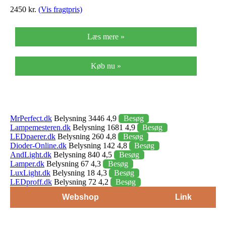
2450 kr.
(Vis fragtpris)
Læs mere »
Køb nu »
MrPerfect.dk
Belysning 3446 4,9
Besøg
Lampemesteren.dk
Belysning 1681 4,9
Besøg
LEDpaerer.dk
Belysning 260 4,8
Besøg
Dioder-Online.dk
Belysning 142 4,8
Besøg
AndLight.dk
Belysning 840 4,5
Besøg
Lamper.dk
Belysning 67 4,3
Besøg
LuxLight.dk
Belysning 18 4,3
Besøg
LEDproff.dk
Belysning 72 4,2
Besøg
Webshop
Link