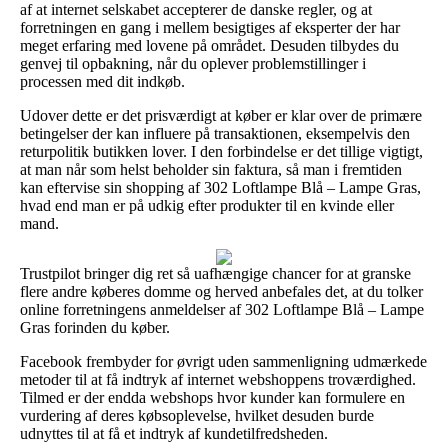
af at internet selskabet accepterer de danske regler, og at
forretningen en gang i mellem besigtiges af eksperter der har
meget erfaring med lovene på området. Desuden tilbydes du
genvej til opbakning, når du oplever problemstillinger i
processen med dit indkøb.
Udover dette er det prisværdigt at køber er klar over de primære
betingelser der kan influere på transaktionen, eksempelvis den
returpolitik butikken lover. I den forbindelse er det tillige vigtigt,
at man når som helst beholder sin faktura, så man i fremtiden
kan eftervise sin shopping af 302 Loftlampe Blå – Lampe Gras,
hvad end man er på udkig efter produkter til en kvinde eller
mand.
Trustpilot bringer dig ret så uafhængige chancer for at granske
flere andre køberes domme og herved anbefales det, at du tolker
online forretningens anmeldelser af 302 Loftlampe Blå – Lampe
Gras forinden du køber.
Facebook frembyder for øvrigt uden sammenligning udmærkede
metoder til at få indtryk af internet webshoppens troværdighed.
Tilmed er der endda webshops hvor kunder kan formulere en
vurdering af deres købsoplevelse, hvilket desuden burde
udnyttes til at få et indtryk af kundetilfredsheden.