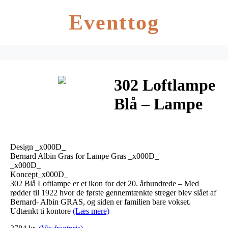
Eventtog
302 Loftlampe
Blå – Lampe
Gras
Design _x000D_
Bernard Albin Gras for Lampe Gras _x000D_
_x000D_
Koncept_x000D_
302 Blå Loftlampe er et ikon for det 20. århundrede – Med
rødder til 1922 hvor de første gennemtænkte streger blev slået af
Bernard- Albin GRAS, og siden er familien bare vokset.
Udtænkt ti kontore
(Læs mere)