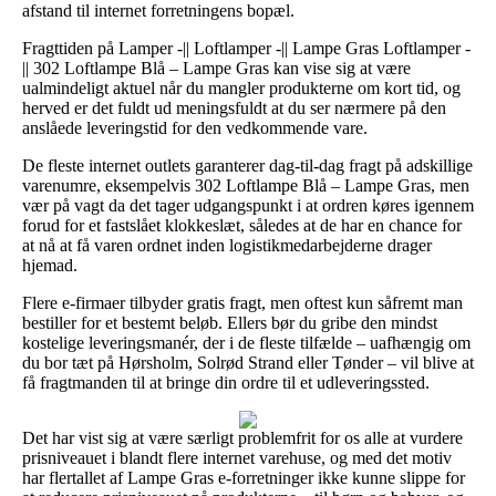
afstand til internet forretningens bopæl.
Fragttiden på Lamper -|| Loftlamper -|| Lampe Gras Loftlamper -
|| 302 Loftlampe Blå – Lampe Gras kan vise sig at være
ualmindeligt aktuel når du mangler produkterne om kort tid, og
herved er det fuldt ud meningsfuldt at du ser nærmere på den
anslåede leveringstid for den vedkommende vare.
De fleste internet outlets garanterer dag-til-dag fragt på adskillige
varenumre, eksempelvis 302 Loftlampe Blå – Lampe Gras, men
vær på vagt da det tager udgangspunkt i at ordren køres igennem
forud for et fastslået klokkeslæt, således at de har en chance for
at nå at få varen ordnet inden logistikmedarbejderne drager
hjemad.
Flere e-firmaer tilbyder gratis fragt, men oftest kun såfremt man
bestiller for et bestemt beløb. Ellers bør du gribe den mindst
kostelige leveringsmanér, der i de fleste tilfælde – uafhængig om
du bor tæt på Hørsholm, Solrød Strand eller Tønder – vil blive at
få fragtmanden til at bringe din ordre til et udleveringssted.
Det har vist sig at være særligt problemfrit for os alle at vurdere
prisniveauet i blandt flere internet varehuse, og med det motiv
har flertallet af Lampe Gras e-forretninger ikke kunne slippe for