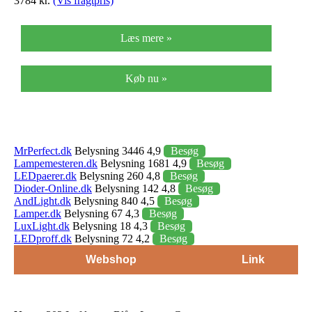
3784 kr.
(Vis fragtpris)
Læs mere »
Køb nu »
MrPerfect.dk
Belysning 3446 4,9
Besøg
Lampemesteren.dk
Belysning 1681 4,9
Besøg
LEDpaerer.dk
Belysning 260 4,8
Besøg
Dioder-Online.dk
Belysning 142 4,8
Besøg
AndLight.dk
Belysning 840 4,5
Besøg
Lamper.dk
Belysning 67 4,3
Besøg
LuxLight.dk
Belysning 18 4,3
Besøg
LEDproff.dk
Belysning 72 4,2
Besøg
Webshop
Link