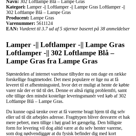
Navn:
302 Loftlampe Blå – Lampe Gras
Kategori:
Lamper -|| Loftlamper -|| Lampe Gras Loftlamper -||
302 Loftlampe Blå – Lampe Gras
Producent:
Lampe Gras
Varenummer:
5611124
EAN:
Vurderet til 3.7 ud af 5 stjerner baseret på 38 anmeldelser
Lamper -|| Loftlamper -|| Lampe Gras
Loftlamper -|| 302 Loftlampe Blå –
Lampe Gras fra Lampe Gras
Størstedelen af internet varehuse tilbyder nu om dage en række
forskellige fragtmetoder. Det mest populære er lige nu at få
leveret til et afhentningssted, hvor det er muligt at hente de købte
varer når der er tid til det. Denne er altså rigtig problemfri, samt
ofte tillige den mindst kostelige leveringsmanér ved køb af 302
Loftlampe Blå – Lampe Gras.
Du kunne også tænke over at få varerne bragt hjem til dig selv
eller ud til dit arbejdes adresse. Fragttypen bliver desværre et hak
mere pebret, men tillige i høj grad let gængelig. Den billigste
form for levering vil dog altid være at du selv henter varerne,
som dog nødvendiggør at du fysisk befinder dig med kort