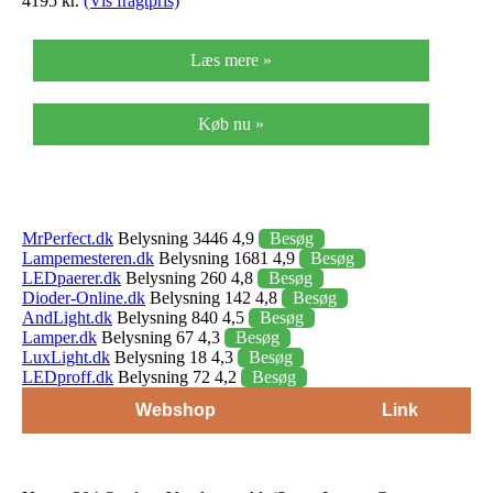
4195 kr.
(Vis fragtpris)
Læs mere »
Køb nu »
MrPerfect.dk
Belysning 3446 4,9
Besøg
Lampemesteren.dk
Belysning 1681 4,9
Besøg
LEDpaerer.dk
Belysning 260 4,8
Besøg
Dioder-Online.dk
Belysning 142 4,8
Besøg
AndLight.dk
Belysning 840 4,5
Besøg
Lamper.dk
Belysning 67 4,3
Besøg
LuxLight.dk
Belysning 18 4,3
Besøg
LEDproff.dk
Belysning 72 4,2
Besøg
Webshop
Link