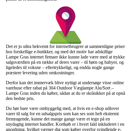
Det er jo ultra bekvemt for internetbrugere at sammenligne priser
hos forskellige e-butikker, og med det motiv har adskillige
Lampe Gras internet firmaer ikke kunne lade være med at trykke
salgsværdien på en række af deres varer – til børn og babyer, og
ligeledes til voksne – eftertrykkeligt, og endda nogle gange
præstere levering uden omkostninger.
Derfor kan det immervæk blive nyttigt at undersøge visse online
varehuse efter rabat på 304 Outdoor Væglampe Alu/Sort –
Lampe Gras inden du køber, sådan at du er skråsikker på at opnå
den bedste pris.
Du bør bare være omhyggelig med, at hvis en e-shop udlover
varer til salg for en udsalgspris som kan ses som helt ekstremt
fremragende, kunne det mange gange være et tegn på en
snydagtig internet handler. Kortkøb er i hvert fald inkluderet i en
anordning, hvilket værner dig som køber overfor svindlende e-