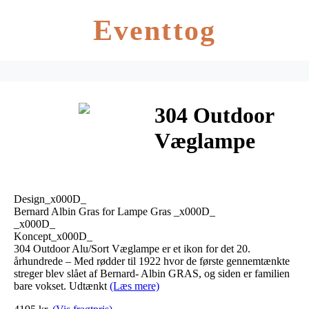
Eventtog
304 Outdoor
Væglampe
Alu/Sort –
Lampe Gras
Design_x000D_
Bernard Albin Gras for Lampe Gras _x000D_
_x000D_
Koncept_x000D_
304 Outdoor Alu/Sort Væglampe er et ikon for det 20.
århundrede – Med rødder til 1922 hvor de første gennemtænkte
streger blev slået af Bernard- Albin GRAS, og siden er familien
bare vokset. Udtænkt
(Læs mere)