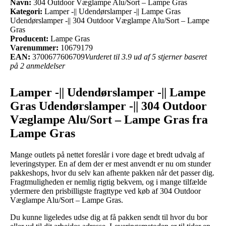
Navn:
304 Outdoor Væglampe Alu/Sort – Lampe Gras
Kategori:
Lamper -|| Udendørslamper -|| Lampe Gras
Udendørslamper -|| 304 Outdoor Væglampe Alu/Sort – Lampe
Gras
Producent:
Lampe Gras
Varenummer:
10679179
EAN:
3700677606709
Vurderet til 3.9 ud af 5 stjerner baseret
på 2 anmeldelser
Lamper -|| Udendørslamper -|| Lampe
Gras Udendørslamper -|| 304 Outdoor
Væglampe Alu/Sort – Lampe Gras fra
Lampe Gras
Mange outlets på nettet foreslår i vore dage et bredt udvalg af
leveringstyper. En af dem der er mest anvendt er nu om stunder
pakkeshops, hvor du selv kan afhente pakken når det passer dig.
Fragtmuligheden er nemlig rigtig bekvem, og i mange tilfælde
ydermere den prisbilligste fragttype ved køb af 304 Outdoor
Væglampe Alu/Sort – Lampe Gras.
Du kunne ligeledes udse dig at få pakken sendt til hvor du bor