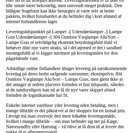
eller ud til dit arbejdes adresse. Leveringsmetoden er til tider en
lille smule mere bekostelig, men omvendt meget praktisk. Den
billigste fragtform kan ikke benægtes at være selv at hente
pakken, hvilket forudsætter at du befinder dig i kort afstand af
internet forhandlerens lager.
Leveringstidspunktet på Lamper -|| Udendørslamper -|| Lampe
Gras Udendørslamper -|| 304 Outdoor Væglampe Alu/Sort –
Lampe Gras er selvfølgelig ekstremt betydningsfuld ifald vi
behøver dine nye varer straks, så i det øjemed er det i sandhed
meningsfuldt at vi kigger nærmere på leveringstiden for den
pågældende vare.
Adskillige online forhandlere tilsiger levering på næstkommende
hverdag på deres bedst sælgende varenumre, eksempelvis 304
Outdoor Væglampe Alu/Sort – Lampe Gras, men glem ikke at
det antager at ordren placeres forinden et fast tidspunkt, således
at de sandsynligvis kan nå at få de nye varer skippet afsted
forinden de logistikansatte har fri.
Enkelte internet varehuse yder levering uden betaling, men i
mange tilfælde er det påkrævet at der shoppes for en fastsat pris.
I øvrigt må man overveje den mest letkøbte leveringsmåde,
hvilket i mange tilfælde – om man befinder sig tæt på Køge,
Nørresundby eller Hørning – vil blive at få dem til at levere din
pakke til et afhentningssted.