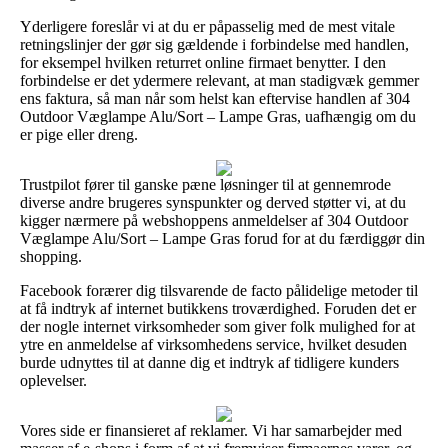
Yderligere foreslår vi at du er påpasselig med de mest vitale
retningslinjer der gør sig gældende i forbindelse med handlen,
for eksempel hvilken returret online firmaet benytter. I den
forbindelse er det ydermere relevant, at man stadigvæk gemmer
ens faktura, så man når som helst kan eftervise handlen af 304
Outdoor Væglampe Alu/Sort – Lampe Gras, uafhængig om du
er pige eller dreng.
Trustpilot fører til ganske pæne løsninger til at gennemrode
diverse andre brugeres synspunkter og derved støtter vi, at du
kigger nærmere på webshoppens anmeldelser af 304 Outdoor
Væglampe Alu/Sort – Lampe Gras forud for at du færdiggør din
shopping.
Facebook forærer dig tilsvarende de facto pålidelige metoder til
at få indtryk af internet butikkens troværdighed. Foruden det er
der nogle internet virksomheder som giver folk mulighed for at
ytre en anmeldelse af virksomhedens service, hvilket desuden
burde udnyttes til at danne dig et indtryk af tidligere kunders
oplevelser.
Vores side er finansieret af reklamer. Vi har samarbejder med