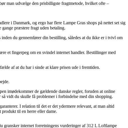
 bør man udvælge den prisbilligste fragtmetode, hvilket ofte –
ndlere i Danmark, og ergo har flere Lampe Gras shops på nettet set sig
e gange præstere fragt uden betaling.
inden du gennemfører din bestilling, således at du ikke er i tvivl om
være et fingerpeg om en svindel internet handler. Bestillinger med
lde af at du har i sinde at klare prisen ude i fremtiden.
bejde.
hoppen imødekommer de gældende danske regler, foruden at online
 så vidt du skulle få problemer i forbindelse med din shopping.
ranterer. I relation til det er det ydermere relevant, at man altid
rodukt til en herre eller dame.
 du gransker internet forretningens vurderinger af 312 L Loftlampe