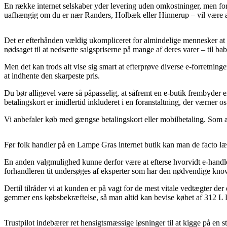
En række internet selskaber yder levering uden omkostninger, men for d
uafhængig om du er nær Randers, Holbæk eller Hinnerup – vil være at f
Det er efterhånden vældig ukompliceret for almindelige mennesker at s
nødsaget til at nedsætte salgspriserne på mange af deres varer – til b
Men det kan trods alt vise sig smart at efterprøve diverse e-forretni
at indhente den skarpeste pris.
Du bør alligevel være så påpasselig, at såfremt en e-butik frembyder en
betalingskort er imidlertid inkluderet i en foranstaltning, der værner 
Vi anbefaler køb med gængse betalingskort eller mobilbetaling. Som alte
Før folk handler på en Lampe Gras internet butik kan man de facto læ
En anden valgmulighed kunne derfor være at efterse hvorvidt e-handl
forhandleren tit undersøges af eksperter som har den nødvendige knowh
Dertil tilråder vi at kunden er på vagt for de mest vitale vedtægter der
gemmer ens købsbekræftelse, så man altid kan bevise købet af 312 L 
Trustpilot indebærer ret hensigtsmæssige løsninger til at kigge på en 