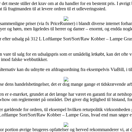
et meste stiller det krav om at du handler for en bestemt pris. I øvrigt
å fragtmanden til at levere ordren til et udleveringssted.
ammenligne priser (via fx PriceRunner) i blandt diverse internet forha
abyer og børn, men ligeledes til herrer og damer – enormt, og endda nogl
nger efter udsalg på 312 L Loftlampe Sort/Sort/Raw Kobber – Lampe Gras 
 vare til salg for en udsalgspris som er umådelig letkøbt, kan det ofte 
os imod falske webbutikker.
rnativ kan du udnytte en afdragsordning fra eksempelvis ViaBill, i tilfæ
se dens handelsbetingelser, det er dog mange gange et tidskrævende ar
en er e-mærket, grundet at det længe har været en garanti for at nets
ow om reglementet på området. Det giver dig lejlighed til bistand, for
 er gældende for ordren, til eksempel hvilken returpolitik virksomheden ga
Loftlampe Sort/Sort/Raw Kobber – Lampe Gras, hvad end man søger et p
stor portion øvrige brugeres opfattelser og herved rekommanderer vi, at