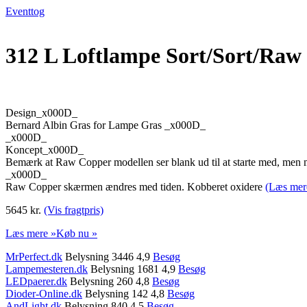
Eventtog
312 L Loftlampe Sort/Sort/Ra
Design_x000D_
Bernard Albin Gras for Lampe Gras _x000D_
_x000D_
Koncept_x000D_
Bemærk at Raw Copper modellen ser blank ud til at starte med, men me
_x000D_
Raw Copper skærmen ændres med tiden. Kobberet oxidere
(Læs mer
5645 kr.
(Vis fragtpris)
Læs mere »
Køb nu »
MrPerfect.dk
Belysning 3446 4,9
Besøg
Lampemesteren.dk
Belysning 1681 4,9
Besøg
LEDpaerer.dk
Belysning 260 4,8
Besøg
Dioder-Online.dk
Belysning 142 4,8
Besøg
AndLight.dk
Belysning 840 4,5
Besøg