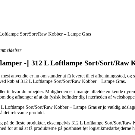
L Loftlampe Sort/Sort/Raw Kobber – Lampe Gras
 anmeldelser
ftlamper -|| 312 L Loftlampe Sort/Sort/Ra
st anvendte er nu om stunder at få leveret til et afhentningssted, og så
r ved køb af 312 L Loftlampe Sort/Sort/Raw Kobber – Lampe Gras.
eller til hvor du arbejder. Muligheden er i mange tilfælde en kende dyre
 som dog afhænger af at du fysisk befinder dig i nærheden af webshoppen
2 L Loftlampe Sort/Sort/Raw Kobber – Lampe Gras er jo vældig udslagsgi
på det relevante produkt.
dag på de fleste produkter, eksempelvis 312 L Loftlampe Sort/Sort/Raw
ed for at nå at få produkterne på posthuset før logistikmedarbejderne h