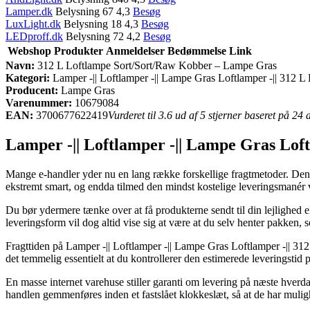
Lamper.dk
Belysning 67 4,3
Besøg
LuxLight.dk
Belysning 18 4,3
Besøg
LEDproff.dk
Belysning 72 4,2
Besøg
Webshop
Produkter
Anmeldelser
Bedømmelse
Link
Navn:
312 L Loftlampe Sort/Sort/Raw Kobber – Lampe Gras
Kategori:
Lamper -|| Loftlamper -|| Lampe Gras Loftlamper -|| 312 
Producent:
Lampe Gras
Varenummer:
10679084
EAN:
3700677622419
Vurderet til 3.6 ud af 5 stjerner baseret på 24
Lamper -|| Loftlamper -|| Lampe Gras Lo
Mange e-handler yder nu en lang række forskellige fragtmetoder. Den me
ekstremt smart, og endda tilmed den mindst kostelige leveringsmané
Du bør ydermere tænke over at få produkterne sendt til din lejlighed 
leveringsform vil dog altid vise sig at være at du selv henter pakken,
Fragttiden på Lamper -|| Loftlamper -|| Lampe Gras Loftlamper -|| 31
det temmelig essentielt at du kontrollerer den estimerede leveringstid 
En masse internet varehuse stiller garanti om levering på næste hver
handlen gemmenføres inden et fastslået klokkeslæt, så at de har muligh