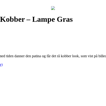
w Kobber – Lampe Gras
d tiden danner den patina og får det rå kobber look, som vist på bill
e)