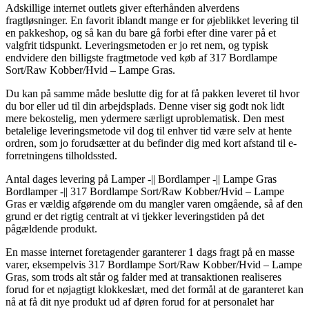
Adskillige internet outlets giver efterhånden alverdens
fragtløsninger. En favorit iblandt mange er for øjeblikket levering til
en pakkeshop, og så kan du bare gå forbi efter dine varer på et
valgfrit tidspunkt. Leveringsmetoden er jo ret nem, og typisk
endvidere den billigste fragtmetode ved køb af 317 Bordlampe
Sort/Raw Kobber/Hvid – Lampe Gras.
Du kan på samme måde beslutte dig for at få pakken leveret til hvor
du bor eller ud til din arbejdsplads. Denne viser sig godt nok lidt
mere bekostelig, men ydermere særligt uproblematisk. Den mest
betalelige leveringsmetode vil dog til enhver tid være selv at hente
ordren, som jo forudsætter at du befinder dig med kort afstand til e-
forretningens tilholdssted.
Antal dages levering på Lamper -|| Bordlamper -|| Lampe Gras
Bordlamper -|| 317 Bordlampe Sort/Raw Kobber/Hvid – Lampe
Gras er vældig afgørende om du mangler varen omgående, så af den
grund er det rigtig centralt at vi tjekker leveringstiden på det
pågældende produkt.
En masse internet foretagender garanterer 1 dags fragt på en masse
varer, eksempelvis 317 Bordlampe Sort/Raw Kobber/Hvid – Lampe
Gras, som trods alt står og falder med at transaktionen realiseres
forud for et nøjagtigt klokkeslæt, med det formål at de garanteret kan
nå at få dit nye produkt ud af døren forud for at personalet har