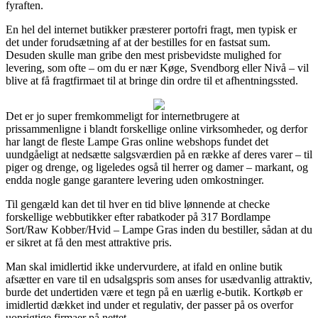
fyraften.
En hel del internet butikker præsterer portofri fragt, men typisk er
det under forudsætning af at der bestilles for en fastsat sum.
Desuden skulle man gribe den mest prisbevidste mulighed for
levering, som ofte – om du er nær Køge, Svendborg eller Nivå – vil
blive at få fragtfirmaet til at bringe din ordre til et afhentningssted.
Det er jo super fremkommeligt for internetbrugere at
prissammenligne i blandt forskellige online virksomheder, og derfor
har langt de fleste Lampe Gras online webshops fundet det
uundgåeligt at nedsætte salgsværdien på en række af deres varer – til
piger og drenge, og ligeledes også til herrer og damer – markant, og
endda nogle gange garantere levering uden omkostninger.
Til gengæld kan det til hver en tid blive lønnende at checke
forskellige webbutikker efter rabatkoder på 317 Bordlampe
Sort/Raw Kobber/Hvid – Lampe Gras inden du bestiller, sådan at du
er sikret at få den mest attraktive pris.
Man skal imidlertid ikke undervurdere, at ifald en online butik
afsætter en vare til en udsalgspris som anses for usædvanlig attraktiv,
burde det undertiden være et tegn på en uærlig e-butik. Kortkøb er
imidlertid dækket ind under et regulativ, der passer på os overfor
uoprigtige firmaer på nettet.