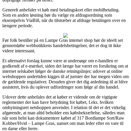
Generelt anbefaler vi køb med betalingskort eller mobilbetaling.
Som en anden løsning bør du vælge en afdragsordning som
eksempelvis ViaBill, når du tilstræber at afdrage betalingen over en
længere periode.
Før folk bestiller på en Lampe Gras internet shop bør de ideelt set
gennemløbe webbutikkens handelsbetingelser, det er dog tit ikke
videre interessant.
Et alternativt forslag kunne være at undersøge om e-handlen er
godkendt af e-mærket, siden det længe har været en forsikring om at
internet selskabet følger de danske retningslinjer, udover at online
webshoppen undertiden kigges til af jurister der har megen viden om
de gældende regulativer. Desuden giver det dig anledning til at blive
assisteret, hvis du oplever udfordringer som følge af din handel.
Udover dette anbefales det at køber er vidende om de vigtigste
reglementer der kan have betydning for købet, f.eks. hvilken
ombytningsret netshoppen anvender. I relation til det er det virkelig
afgørende, at man altid beholder ens købsbekræftelse, således man
når som helst kan dokumentere købet af 317 Bordlampe Sort/Raw
Kobber/Hvid – Lampe Gras, uanset om man leder efter en vare til
en dame eller herre.