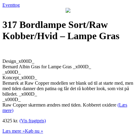
Eventtog
317 Bordlampe Sort/Raw
Kobber/Hvid – Lampe Gras
Design_x000D_
Bernard Albin Gras for Lampe Gras _x000D_
_x000D_
Koncept_x000D_
Bemærk at Raw Copper modellen ser blank ud til at starte med, men
med tiden danner den patina og får det rå kobber look, som vist på
billedet. _x000D_
_x000D_
Raw Copper skærmen ændres med tiden. Kobberet oxidere
(Læs
mere)
4325 kr.
(Vis fragtpris)
Læs mere »
Køb nu »