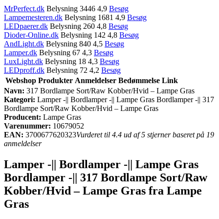
MrPerfect.dk
Belysning 3446 4,9
Besøg
Lampemesteren.dk
Belysning 1681 4,9
Besøg
LEDpaerer.dk
Belysning 260 4,8
Besøg
Dioder-Online.dk
Belysning 142 4,8
Besøg
AndLight.dk
Belysning 840 4,5
Besøg
Lamper.dk
Belysning 67 4,3
Besøg
LuxLight.dk
Belysning 18 4,3
Besøg
LEDproff.dk
Belysning 72 4,2
Besøg
Webshop
Produkter
Anmeldelser
Bedømmelse
Link
Navn:
317 Bordlampe Sort/Raw Kobber/Hvid – Lampe Gras
Kategori:
Lamper -|| Bordlamper -|| Lampe Gras Bordlamper -|| 317
Bordlampe Sort/Raw Kobber/Hvid – Lampe Gras
Producent:
Lampe Gras
Varenummer:
10679052
EAN:
3700677620323
Vurderet til 4.4 ud af 5 stjerner baseret på 19
anmeldelser
Lamper -|| Bordlamper -|| Lampe Gras
Bordlamper -|| 317 Bordlampe Sort/Raw
Kobber/Hvid – Lampe Gras fra Lampe
Gras