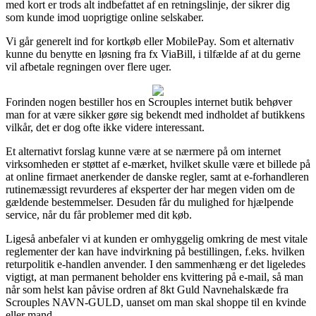
med kort er trods alt indbefattet af en retningslinje, der sikrer dig
som kunde imod uoprigtige online selskaber.
Vi går generelt ind for kortkøb eller MobilePay. Som et alternativ
kunne du benytte en løsning fra fx ViaBill, i tilfælde af at du gerne
vil afbetale regningen over flere uger.
Forinden nogen bestiller hos en Scrouples internet butik behøver
man for at være sikker gøre sig bekendt med indholdet af butikkens
vilkår, det er dog ofte ikke videre interessant.
Et alternativt forslag kunne være at se nærmere på om internet
virksomheden er støttet af e-mærket, hvilket skulle være et billede på
at online firmaet anerkender de danske regler, samt at e-forhandleren
rutinemæssigt revurderes af eksperter der har megen viden om de
gældende bestemmelser. Desuden får du mulighed for hjælpende
service, når du får problemer med dit køb.
Ligeså anbefaler vi at kunden er omhyggelig omkring de mest vitale
reglementer der kan have indvirkning på bestillingen, f.eks. hvilken
returpolitik e-handlen anvender. I den sammenhæng er det ligeledes
vigtigt, at man permanent beholder ens kvittering på e-mail, så man
når som helst kan påvise ordren af 8kt Guld Navnehalskæde fra
Scrouples NAVN-GULD, uanset om man skal shoppe til en kvinde
eller mand.