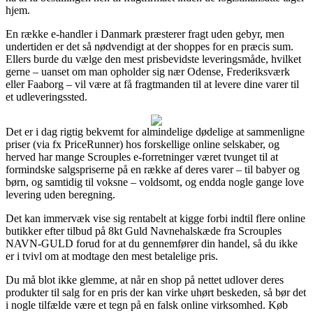
hjem.
En række e-handler i Danmark præsterer fragt uden gebyr, men
undertiden er det så nødvendigt at der shoppes for en præcis sum.
Ellers burde du vælge den mest prisbevidste leveringsmåde, hvilket
gerne – uanset om man opholder sig nær Odense, Frederiksværk
eller Faaborg – vil være at få fragtmanden til at levere dine varer til
et udleveringssted.
Det er i dag rigtig bekvemt for almindelige dødelige at sammenligne
priser (via fx PriceRunner) hos forskellige online selskaber, og
herved har mange Scrouples e-forretninger været tvunget til at
formindske salgspriserne på en række af deres varer – til babyer og
børn, og samtidig til voksne – voldsomt, og endda nogle gange love
levering uden beregning.
Det kan immervæk vise sig rentabelt at kigge forbi indtil flere online
butikker efter tilbud på 8kt Guld Navnehalskæde fra Scrouples
NAVN-GULD forud for at du gennemfører din handel, så du ikke
er i tvivl om at modtage den mest betalelige pris.
Du må blot ikke glemme, at når en shop på nettet udlover deres
produkter til salg for en pris der kan virke uhørt beskeden, så bør det
i nogle tilfælde være et tegn på en falsk online virksomhed. Køb