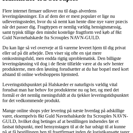
Flere internet firmaer udlover nu til dags alverdens
leveringsløsninger. En af dem der er mest populær er lige nu
udleveringssteder, hvor du så nemt kan hente dine nye varer præcis
når det passer dig. Fragttypen er nemlig vældig hensigtsmæssig,
samt typisk tillige den mindst kostelige fragtform ved køb af 8kt
Guld Navnehalskæde fra Scrouples NAVN-GULD.
Du kan lige så vel overveje at få varerne leveret hjem til dig privat
eller ud på dit arbejde. Den viser sig ofte en sjat mere
omkostningsfuld, men endda rigtig uproblematisk. Den billigste
leveringsløsning vil dog i de fleste tilfælde være at du selv henter
produkterne, men den løsning forudsætter at du har bopæl med kort
afstand til online webshoppens hjemsted.
Leveringstidspunktet på Halskæder er naturligvis vældig vital
forudsat man har behov for produkterne nu og her, og med det
formål er det nemlig meningsfuldt at du tjekker leveringstidspunktet
for det vedkommende produkt.
Mange online shops yder levering på næste hverdag på adskillige
varer, eksempelvis 8kt Guld Navnehalskæde fra Scrouples NAVN-
GULD, hvilket dog betinges af at bestillingen indsendes før et
fastsat tidspunkt, med hensynstagen til at de har udsigt til at kunne
nå at få bestillingen hen til fragtfirmaet inden de logistikansatte tager