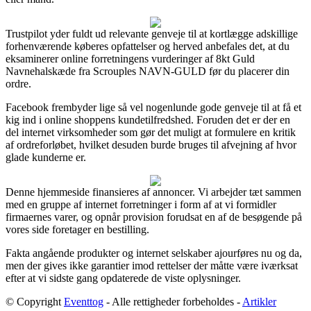
Trustpilot yder fuldt ud relevante genveje til at kortlægge adskillige
forhenværende køberes opfattelser og herved anbefales det, at du
eksaminerer online forretningens vurderinger af 8kt Guld
Navnehalskæde fra Scrouples NAVN-GULD før du placerer din
ordre.
Facebook frembyder lige så vel nogenlunde gode genveje til at få et
kig ind i online shoppens kundetilfredshed. Foruden det er der en
del internet virksomheder som gør det muligt at formulere en kritik
af ordreforløbet, hvilket desuden burde bruges til afvejning af hvor
glade kunderne er.
Denne hjemmeside finansieres af annoncer. Vi arbejder tæt sammen
med en gruppe af internet forretninger i form af at vi formidler
firmaernes varer, og opnår provision forudsat en af de besøgende på
vores side foretager en bestilling.
Fakta angående produkter og internet selskaber ajourføres nu og da,
men der gives ikke garantier imod rettelser der måtte være iværksat
efter at vi sidste gang opdaterede de viste oplysninger.
© Copyright
Eventtog
- Alle rettigheder forbeholdes -
Artikler