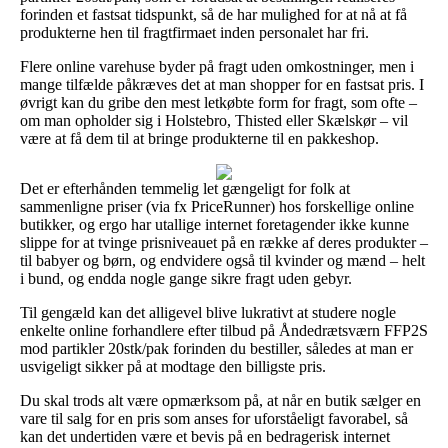
forinden et fastsat tidspunkt, så de har mulighed for at nå at få
produkterne hen til fragtfirmaet inden personalet har fri.
Flere online varehuse byder på fragt uden omkostninger, men i
mange tilfælde påkræves det at man shopper for en fastsat pris. I
øvrigt kan du gribe den mest letkøbte form for fragt, som ofte –
om man opholder sig i Holstebro, Thisted eller Skælskør – vil
være at få dem til at bringe produkterne til en pakkeshop.
Det er efterhånden temmelig let gængeligt for folk at
sammenligne priser (via fx PriceRunner) hos forskellige online
butikker, og ergo har utallige internet foretagender ikke kunne
slippe for at tvinge prisniveauet på en række af deres produkter –
til babyer og børn, og endvidere også til kvinder og mænd – helt
i bund, og endda nogle gange sikre fragt uden gebyr.
Til gengæld kan det alligevel blive lukrativt at studere nogle
enkelte online forhandlere efter tilbud på Åndedrætsværn FFP2S
mod partikler 20stk/pak forinden du bestiller, således at man er
usvigeligt sikker på at modtage den billigste pris.
Du skal trods alt være opmærksom på, at når en butik sælger en
vare til salg for en pris som anses for uforståeligt favorabel, så
kan det undertiden være et bevis på en bedragerisk internet