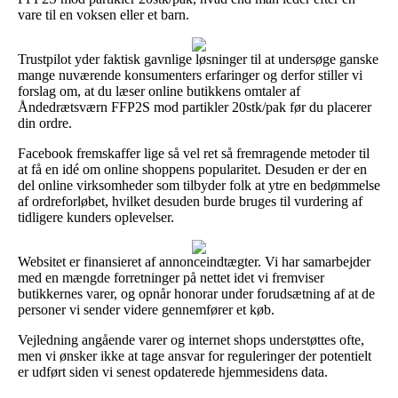
vare til en voksen eller et barn.
Trustpilot yder faktisk gavnlige løsninger til at undersøge ganske
mange nuværende konsumenters erfaringer og derfor stiller vi
forslag om, at du læser online butikkens omtaler af
Åndedrætsværn FFP2S mod partikler 20stk/pak før du placerer
din ordre.
Facebook fremskaffer lige så vel ret så fremragende metoder til
at få en idé om online shoppens popularitet. Desuden er der en
del online virksomheder som tilbyder folk at ytre en bedømmelse
af ordreforløbet, hvilket desuden burde bruges til vurdering af
tidligere kunders oplevelser.
Websitet er finansieret af annonceindtægter. Vi har samarbejder
med en mængde forretninger på nettet idet vi fremviser
butikkernes varer, og opnår honorar under forudsætning af at de
personer vi sender videre gennemfører et køb.
Vejledning angående varer og internet shops understøttes ofte,
men vi ønsker ikke at tage ansvar for reguleringer der potentielt
er udført siden vi senest opdaterede hjemmesidens data.