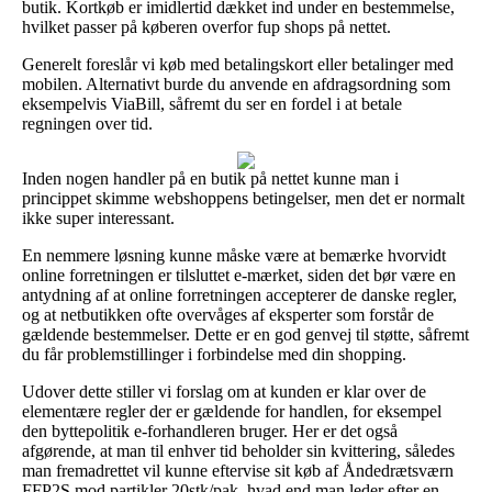
butik. Kortkøb er imidlertid dækket ind under en bestemmelse,
hvilket passer på køberen overfor fup shops på nettet.
Generelt foreslår vi køb med betalingskort eller betalinger med
mobilen. Alternativt burde du anvende en afdragsordning som
eksempelvis ViaBill, såfremt du ser en fordel i at betale
regningen over tid.
Inden nogen handler på en butik på nettet kunne man i
princippet skimme webshoppens betingelser, men det er normalt
ikke super interessant.
En nemmere løsning kunne måske være at bemærke hvorvidt
online forretningen er tilsluttet e-mærket, siden det bør være en
antydning af at online forretningen accepterer de danske regler,
og at netbutikken ofte overvåges af eksperter som forstår de
gældende bestemmelser. Dette er en god genvej til støtte, såfremt
du får problemstillinger i forbindelse med din shopping.
Udover dette stiller vi forslag om at kunden er klar over de
elementære regler der er gældende for handlen, for eksempel
den byttepolitik e-forhandleren bruger. Her er det også
afgørende, at man til enhver tid beholder sin kvittering, således
man fremadrettet vil kunne eftervise sit køb af Åndedrætsværn
FFP2S mod partikler 20stk/pak, hvad end man leder efter en