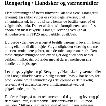
Rengøring / Handsker og værnemidler
Flere forretninger på nettet tilbyder til alt held flere løsninger til
levering. En sikker vinder er i vore dage levering til et
afhentningssted, hvor du så selv henter de bestilte varer på et
valgfrit tidspunkt. Den er altså ret så ukompliceret, samt oftest
endda den mest letkøbte løsning til levering ved køb af
Åndedrætsværn FFP2S mod partikler 20stk/pak.
Du burde ydermere overveje at bestille varerne til levering hjem
til dig eller ud til dit arbejde. Fragtmuligheden viser sig somme
tider en smule mere pebret, men desuden super smertefri. Den
mest letkøbte mulighed for levering er dog at du selv henter
pakken, hvilket står og falder med at du er i nærheden af e-
handlens arbejdslager.
Leveringsdygtigheden på Rengøring / Handsker og værnemidler
kan i nogle tilfælde være virkelig essentiel hvis vi har behov for
produkterne om få sekunder, og i det øjemed er det virkelig
relevant at vi undersøger leveringstidspunktet ved det
pågældende produkt.
De fleste shops på nettet reklamerer med dag-til-dag levering på
flere varenumre, eksempelvis Åndedrætsværn FFP2S mod
partikler 20stk/pak, som er forudsat at bestillingen realiseres