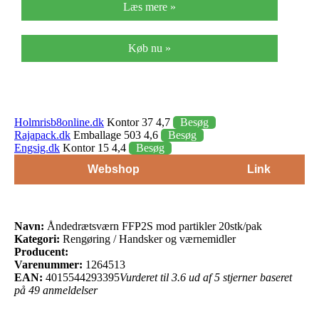
Læs mere »
Køb nu »
Holmrisb8online.dk
Kontor 37 4,7
Besøg
Rajapack.dk
Emballage 503 4,6
Besøg
Engsig.dk
Kontor 15 4,4
Besøg
Webshop
Link
Navn:
Åndedrætsværn FFP2S mod partikler 20stk/pak
Kategori:
Rengøring / Handsker og værnemidler
Producent:
Varenummer:
1264513
EAN:
4015544293395
Vurderet til 3.6 ud af 5 stjerner baseret
på 49 anmeldelser