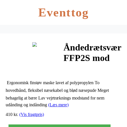
Eventtog
Åndedrætsværn
FFP2S mod
partikler
20stk/pak
 Ergonomisk finstøv maske lavet af polypropylen To
hovedbånd, fleksibel næsekabel og blød næsepude Meget
behagelig at bære Lav vejrtræknings modstand for nem
udånding og indånding
(Læs mere)
410 kr.
(Vis fragtpris)