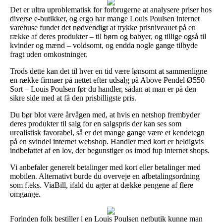
Det er ultra uproblematisk for forbrugerne at analysere priser hos
diverse e-butikker, og ergo har mange Louis Poulsen internet
varehuse fundet det nødvendigt at trykke prisniveauet på en
række af deres produkter – til børn og babyer, og tillige også til
kvinder og mænd – voldsomt, og endda nogle gange tilbyde
fragt uden omkostninger.
Trods dette kan det til hver en tid være lønsomt at sammenligne
en række firmaer på nettet efter udsalg på Above Pendel Ø550
Sort – Louis Poulsen før du handler, sådan at man er på den
sikre side med at få den prisbilligste pris.
Du bør blot være årvågen med, at hvis en netshop frembyder
deres produkter til salg for en salgspris der kan ses som
urealistisk favorabel, så er det mange gange være et kendetegn
på en svindel internet webshop. Handler med kort er heldigvis
indbefattet af en lov, der begunstiger os imod fup internet shops.
Vi anbefaler generelt betalinger med kort eller betalinger med
mobilen. Alternativt burde du overveje en afbetalingsordning
som f.eks. ViaBill, ifald du agter at dække pengene af flere
omgange.
Forinden folk bestiller i en Louis Poulsen netbutik kunne man