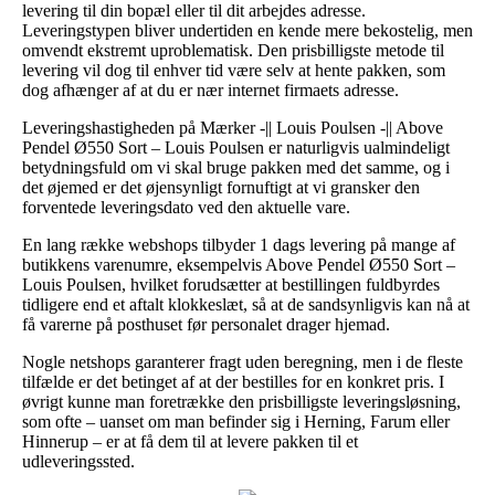
levering til din bopæl eller til dit arbejdes adresse.
Leveringstypen bliver undertiden en kende mere bekostelig, men
omvendt ekstremt uproblematisk. Den prisbilligste metode til
levering vil dog til enhver tid være selv at hente pakken, som
dog afhænger af at du er nær internet firmaets adresse.
Leveringshastigheden på Mærker -|| Louis Poulsen -|| Above
Pendel Ø550 Sort – Louis Poulsen er naturligvis ualmindeligt
betydningsfuld om vi skal bruge pakken med det samme, og i
det øjemed er det øjensynligt fornuftigt at vi gransker den
forventede leveringsdato ved den aktuelle vare.
En lang række webshops tilbyder 1 dags levering på mange af
butikkens varenumre, eksempelvis Above Pendel Ø550 Sort –
Louis Poulsen, hvilket forudsætter at bestillingen fuldbyrdes
tidligere end et aftalt klokkeslæt, så at de sandsynligvis kan nå at
få varerne på posthuset før personalet drager hjemad.
Nogle netshops garanterer fragt uden beregning, men i de fleste
tilfælde er det betinget af at der bestilles for en konkret pris. I
øvrigt kunne man foretrække den prisbilligste leveringsløsning,
som ofte – uanset om man befinder sig i Herning, Farum eller
Hinnerup – er at få dem til at levere pakken til et
udleveringssted.