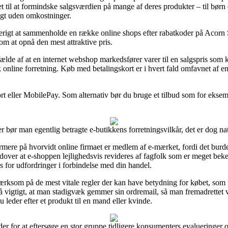
t til at formindske salgsværdien på mange af deres produkter – til børn
agt uden omkostninger.
ytterigt at sammenholde en række online shops efter rabatkoder på Ac
 om at opnå den mest attraktive pris.
lfælde af at en internet webshop markedsfører varer til en salgspris so
 online forretning. Køb med betalingskort er i hvert fald omfavnet af e
ort eller MobilePay. Som alternativ bør du bruge et tilbud som for eksemp
bør man egentlig betragte e-butikkens forretningsvilkår, det er dog na
mere på hvorvidt online firmaet er medlem af e-mærket, fordi det burde
udover at e-shoppen lejlighedsvis revideres af fagfolk som er meget be
es for udfordringer i forbindelse med din handel.
ærksom på de mest vitale regler der kan have betydning for købet, som f
gså vigtigt, at man stadigvæk gemmer sin ordremail, så man fremadrettet
der efter et produkt til en mand eller kvinde.
er for at eftersøge en stor gruppe tidligere konsumenters evalueringer og