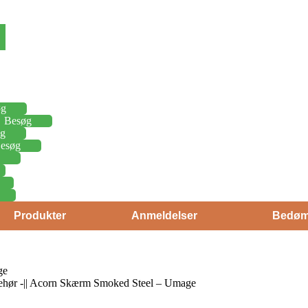
øg
Besøg
g
esøg
Produkter
Anmeldelser
Bedøm
ge
ehør -|| Acorn Skærm Smoked Steel – Umage