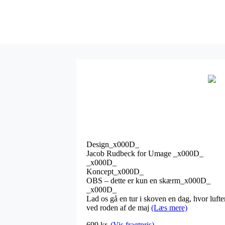
Design_x000D_
Jacob Rudbeck for Umage _x000D_
_x000D_
Koncept_x000D_
OBS – dette er kun en skærm_x000D_
_x000D_
Lad os gå en tur i skoven en dag, hvor lufte
ved roden af de maj
(Læs mere)
699 kr.
(Vis fragtpris)