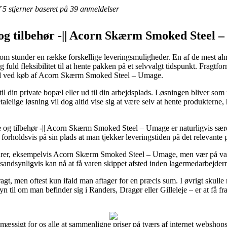
af 5 stjerner baseret på 39 anmeldelser
g tilbehør -|| Acorn Skærm Smoked Steel 
u om stunder en række forskellige leveringsmuligheder. En af de mest alm
 fuld fleksibilitet til at hente pakken på et selvvalgt tidspunkt. Fragtf
hed ved køb af Acorn Skærm Smoked Steel – Umage.
il din private bopæl eller ud til din arbejdsplads. Løsningen bliver so
talelige løsning vil dog altid vise sig at være selv at hente produkterne
og tilbehør -|| Acorn Skærm Smoked Steel – Umage er naturligvis sær
 forholdsvis på sin plads at man tjekker leveringstiden på det relevante 
 varer, eksempelvis Acorn Skærm Smoked Steel – Umage, men vær på vagt 
e sandsynligvis kan nå at få varen skippet afsted inden lagermedarbejdern
fragt, men oftest kun ifald man aftager for en præcis sum. I øvrigt skul
 til om man befinder sig i Randers, Dragør eller Gilleleje – er at få fra
smæssigt for os alle at sammenligne priser på tværs af internet websho