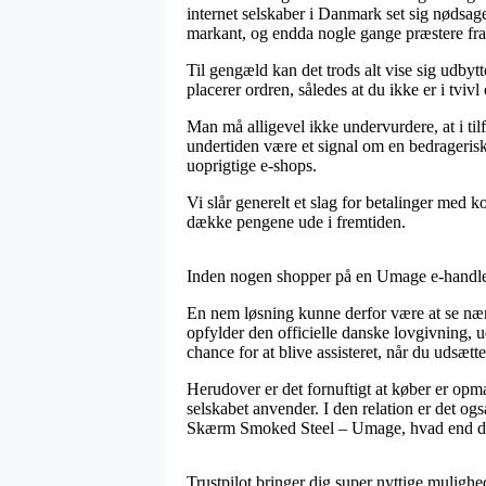
internet selskaber i Danmark set sig nødsage
markant, og endda nogle gange præstere fr
Til gengæld kan det trods alt vise sig udb
placerer ordren, således at du ikke er i tvivl
Man må alligevel ikke undervurdere, at i ti
undertiden være et signal om en bedragerisk
uoprigtige e-shops.
Vi slår generelt et slag for betalinger med k
dække pengene ude i fremtiden.
Inden nogen shopper på en Umage e-handler 
En nem løsning kunne derfor være at se nær
opfylder den officielle danske lovgivning, 
chance for at blive assisteret, når du udsætt
Herudover er det fornuftigt at køber er opm
selskabet anvender. I den relation er det o
Skærm Smoked Steel – Umage, hvad end du le
Trustpilot bringer dig super nyttige mulighed