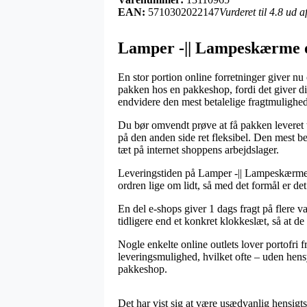
EAN:
5710302022147
Vurderet til 4.8 ud 
Lamper -|| Lampeskærme o
En stor portion online forretninger giver n
pakken hos en pakkeshop, fordi det giver dig
endvidere den mest betalelige fragtmulig
Du bør omvendt prøve at få pakken leveret t
på den anden side ret fleksibel. Den mest be
tæt på internet shoppens arbejdslager.
Leveringstiden på Lamper -|| Lampeskærme 
ordren lige om lidt, så med det formål er det
En del e-shops giver 1 dags fragt på flere
tidligere end et konkret klokkeslæt, så at d
Nogle enkelte online outlets lover portofri 
leveringsmulighed, hvilket ofte – uden hensyn
pakkeshop.
Det har vist sig at være usædvanlig hensigt