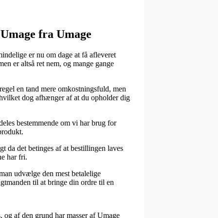
– Umage fra Umage
indelige er nu om dage at få afleveret
ormen er altså ret nem, og mange gange
m regel en tand mere omkostningsfuld, men
, hvilket dog afhænger af at du opholder dig
deles bestemmende om vi har brug for
produkt.
da det betinges af at bestillingen laves
e har fri.
le man udvælge den mest betalelige
gtmanden til at bringe din ordre til en
ps, og af den grund har masser af Umage