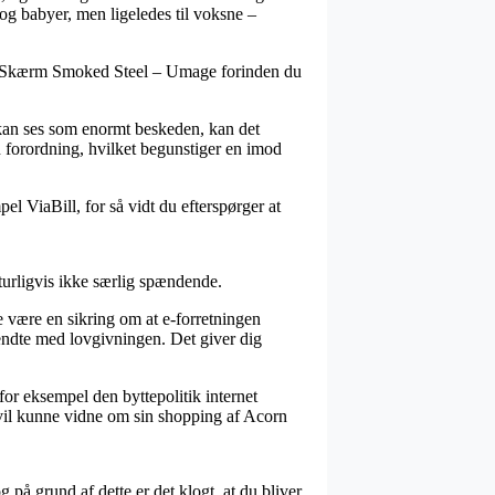
 og babyer, men ligeledes til voksne –
orn Skærm Smoked Steel – Umage forinden du
m kan ses som enormt beskeden, kan det
n forordning, hvilket begunstiger en imod
el ViaBill, for så vidt du efterspørger at
turligvis ikke særlig spændende.
 være en sikring om at e-forretningen
kendte med lovgivningen. Det giver dig
or eksempel den byttepolitik internet
 vil kunne vidne om sin shopping af Acorn
 på grund af dette er det klogt, at du bliver