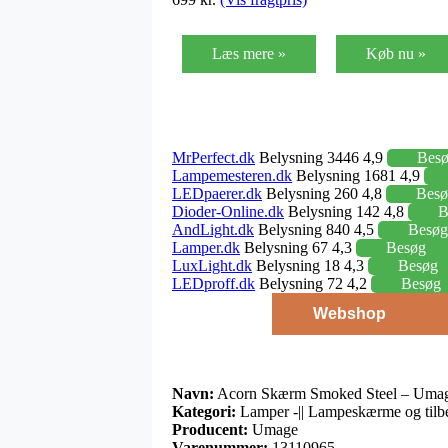
Læs mere »
Køb nu »
MrPerfect.dk
Belysning 3446 4,9
Bes
Lampemesteren.dk
Belysning 1681 4,9
LEDpaerer.dk
Belysning 260 4,8
Besø
Dioder-Online.dk
Belysning 142 4,8
B
AndLight.dk
Belysning 840 4,5
Besøg
Lamper.dk
Belysning 67 4,3
Besøg
LuxLight.dk
Belysning 18 4,3
Besøg
LEDproff.dk
Belysning 72 4,2
Besøg
Webshop
Navn:
Acorn Skærm Smoked Steel – Uma
Kategori:
Lamper -|| Lampeskærme og tilb
Producent:
Umage
Varenummer:
13110965