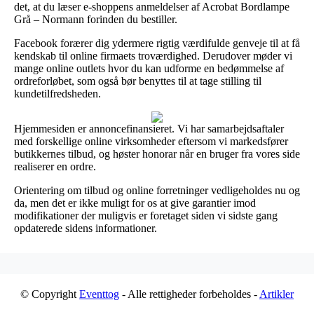
det, at du læser e-shoppens anmeldelser af Acrobat Bordlampe
Grå – Normann forinden du bestiller.
Facebook forærer dig ydermere rigtig værdifulde genveje til at få
kendskab til online firmaets troværdighed. Derudover møder vi
mange online outlets hvor du kan udforme en bedømmelse af
ordreforløbet, som også bør benyttes til at tage stilling til
kundetilfredsheden.
Hjemmesiden er annoncefinansieret. Vi har samarbejdsaftaler
med forskellige online virksomheder eftersom vi markedsfører
butikkernes tilbud, og høster honorar når en bruger fra vores side
realiserer en ordre.
Orientering om tilbud og online forretninger vedligeholdes nu og
da, men det er ikke muligt for os at give garantier imod
modifikationer der muligvis er foretaget siden vi sidste gang
opdaterede sidens informationer.
© Copyright
Eventtog
- Alle rettigheder forbeholdes -
Artikler