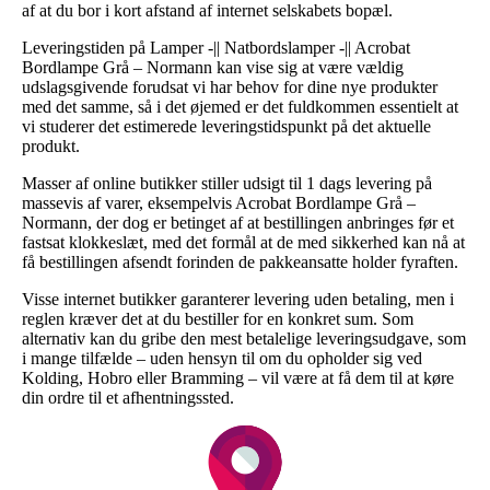
af at du bor i kort afstand af internet selskabets bopæl.
Leveringstiden på Lamper -|| Natbordslamper -|| Acrobat
Bordlampe Grå – Normann kan vise sig at være vældig
udslagsgivende forudsat vi har behov for dine nye produkter
med det samme, så i det øjemed er det fuldkommen essentielt at
vi studerer det estimerede leveringstidspunkt på det aktuelle
produkt.
Masser af online butikker stiller udsigt til 1 dags levering på
massevis af varer, eksempelvis Acrobat Bordlampe Grå –
Normann, der dog er betinget af at bestillingen anbringes før et
fastsat klokkeslæt, med det formål at de med sikkerhed kan nå at
få bestillingen afsendt forinden de pakkeansatte holder fyraften.
Visse internet butikker garanterer levering uden betaling, men i
reglen kræver det at du bestiller for en konkret sum. Som
alternativ kan du gribe den mest betalelige leveringsudgave, som
i mange tilfælde – uden hensyn til om du opholder sig ved
Kolding, Hobro eller Bramming – vil være at få dem til at køre
din ordre til et afhentningssted.