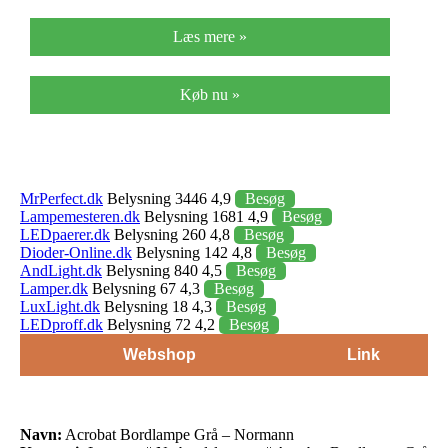
Læs mere »
Køb nu »
MrPerfect.dk
Belysning 3446 4,9
Besøg
Lampemesteren.dk
Belysning 1681 4,9
Besøg
LEDpaerer.dk
Belysning 260 4,8
Besøg
Dioder-Online.dk
Belysning 142 4,8
Besøg
AndLight.dk
Belysning 840 4,5
Besøg
Lamper.dk
Belysning 67 4,3
Besøg
LuxLight.dk
Belysning 18 4,3
Besøg
LEDproff.dk
Belysning 72 4,2
Besøg
Webshop
Link
Navn:
Acrobat Bordlampe Grå – Normann