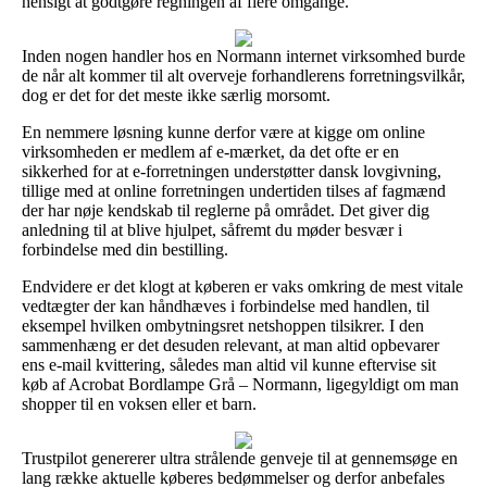
hensigt at godtgøre regningen af flere omgange.
Inden nogen handler hos en Normann internet virksomhed burde
de når alt kommer til alt overveje forhandlerens forretningsvilkår,
dog er det for det meste ikke særlig morsomt.
En nemmere løsning kunne derfor være at kigge om online
virksomheden er medlem af e-mærket, da det ofte er en
sikkerhed for at e-forretningen understøtter dansk lovgivning,
tillige med at online forretningen undertiden tilses af fagmænd
der har nøje kendskab til reglerne på området. Det giver dig
anledning til at blive hjulpet, såfremt du møder besvær i
forbindelse med din bestilling.
Endvidere er det klogt at køberen er vaks omkring de mest vitale
vedtægter der kan håndhæves i forbindelse med handlen, til
eksempel hvilken ombytningsret netshoppen tilsikrer. I den
sammenhæng er det desuden relevant, at man altid opbevarer
ens e-mail kvittering, således man altid vil kunne eftervise sit
køb af Acrobat Bordlampe Grå – Normann, ligegyldigt om man
shopper til en voksen eller et barn.
Trustpilot genererer ultra strålende genveje til at gennemsøge en
lang række aktuelle køberes bedømmelser og derfor anbefales