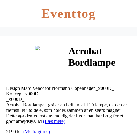
Eventtog
Acrobat
Bordlampe
Grå –
Normann
Design Marc Venot for Normann Copenhagen_x000D_
Koncept_x000D_
_x000D_
Acrobat Bordlampe i grå er en helt unik LED lampe, da den er
fremstillet i to dele, som holdes sammen af en stærk magnet.
Dette gør den yderst anvendelig der hvor man har brug for et
godt arbejdslys. M
(Læs mere)
2199 kr.
(Vis fragtpris)