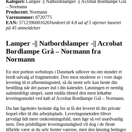
Kategori:
Lamper -|| Natbordslamper -|| Acrobat Bordlampe Grå
– Normann
Producent:
Normann
Varenummer:
8720775
EAN:
5712396001626
Vurderet til 4.8 ud af 5 stjerner baseret
på 45 anmeldelser
Lamper -|| Natbordslamper -|| Acrobat
Bordlampe Grå – Normann fra
Normann
En stor portion webshops i Danmark udlover nu om stunder et
bredt udvalg af fragtmetoder. Den mest moderne er i vore dage
levering til et afhentningssted, så du nemt selv kan hente din
bestilling når det passer ind i din kalender. Løsningen er nemlig
ualmindeligt simpel, samt endda tilmed den mest letkøbte
leveringsmodel ved køb af Acrobat Bordlampe Grå – Normann.
Du bør ligeledes beslutte dig for at få det leveret til din private
bopæl eller til din arbejdsplads. Leveringsmetoden bliver
jævnligt lidt mere omkostningsfuld, men lige så vel usædvanlig
nem. Den prisbilligste leveringsmulighed vil dog i de fleste
tilfælde være at du selv henter varerne, men den løsning betinges