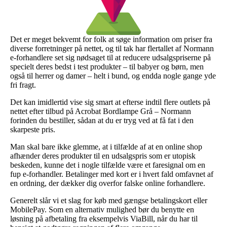
Det er meget bekvemt for folk at søge information om priser fra
diverse forretninger på nettet, og til tak har flertallet af Normann
e-forhandlere set sig nødsaget til at reducere udsalgspriserne på
specielt deres bedst i test produkter – til babyer og børn, men
også til herrer og damer – helt i bund, og endda nogle gange yde
fri fragt.
Det kan imidlertid vise sig smart at efterse indtil flere outlets på
nettet efter tilbud på Acrobat Bordlampe Grå – Normann
forinden du bestiller, sådan at du er tryg ved at få fat i den
skarpeste pris.
Man skal bare ikke glemme, at i tilfælde af at en online shop
afhænder deres produkter til en udsalgspris som er utopisk
beskeden, kunne det i nogle tilfælde være et faresignal om en
fup e-forhandler. Betalinger med kort er i hvert fald omfavnet af
en ordning, der dækker dig overfor falske online forhandlere.
Generelt slår vi et slag for køb med gængse betalingskort eller
MobilePay. Som en alternativ mulighed bør du benytte en
løsning på afbetaling fra eksempelvis ViaBill, når du har til