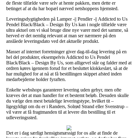
de fleste tilfælde være selv at hente pakken, men dette er
betinget af at du har bopæl nærved netshoppens hjemsted.
Leveringsdygtigheden på Lamper -|| Pendler -|| Addicted to Us
Pendel Black/Black – Design By Us kan i nogle tilfælde være
ultra aktuel om vi skal bruge dine nye varer med det samme, så
herved er det nemlig relevant at man ser nærmere på den
anslåede leveringsdato ved det aktuelle produkt.
Masser af internet forretninger giver dag-til-dag levering på en
hel del produkter, eksempelvis Addicted to Us Pendel
Black/Black – Design By Us, som alligevel står og falder med at
ordren køres igennem forud for et besluttet klokkeslæt, så at de
har mulighed for at nå at få bestillingen skippet afsted inden
medarbejderne holder fyraften.
Enkelte webshops garanterer levering uden gebyr, men ofte
kræves det at man handler for et bestemt beløb. Desuden skulle
du vælge den mest betalelige leveringstype, hvilket tit –
ligegyldigt om du er i Randers, Solrød Strand eller Svenstrup –
vil være at få fragtmanden til at levere din bestilling til et
udleveringssted.
Det er i dag særligt hensigtsmæssigt for os alle at finde de