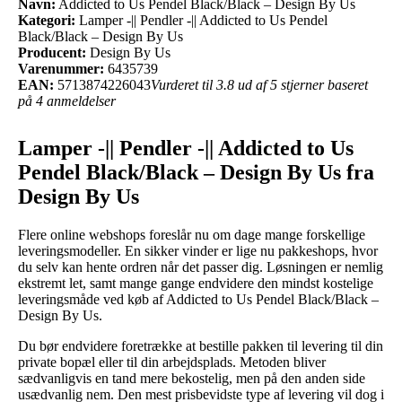
Navn:
Addicted to Us Pendel Black/Black – Design By Us
Kategori:
Lamper -|| Pendler -|| Addicted to Us Pendel
Black/Black – Design By Us
Producent:
Design By Us
Varenummer:
6435739
EAN:
5713874226043
Vurderet til 3.8 ud af 5 stjerner baseret
på 4 anmeldelser
Lamper -|| Pendler -|| Addicted to Us
Pendel Black/Black – Design By Us fra
Design By Us
Flere online webshops foreslår nu om dage mange forskellige
leveringsmodeller. En sikker vinder er lige nu pakkeshops, hvor
du selv kan hente ordren når det passer dig. Løsningen er nemlig
ekstremt let, samt mange gange endvidere den mindst kostelige
leveringsmåde ved køb af Addicted to Us Pendel Black/Black –
Design By Us.
Du bør endvidere foretrække at bestille pakken til levering til din
private bopæl eller til din arbejdsplads. Metoden bliver
sædvanligvis en tand mere bekostelig, men på den anden side
usædvanlig nem. Den mest prisbevidste type af levering vil dog i