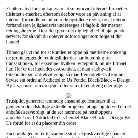
Et alternativt forslag kan være at se hvorvidt internet firmaet er
tilsluttet e-mærket, eftersom det bør være en påvisning af at
internet forhandleren adlyder de opstillede regler, og at internet
forhandleren lejlighedsvis undersøges af fagfolk der mestrer
retningslinjerne. Desuden giver det dig lejlighed til hjælpende
service, for så vidt du oplever udfordringer som følge af din
handel.
Tilmed går vi ind for at kunden er oppe på mærkerne omkring
de grundlæggende retningslinjer der har betydning for
transaktionen, for eksempel hvilken byttepolitik online firmaet
har. Her er det ligeledes essesentielt, at man stadigvæk
bibeholder sin ordrekvittering, så man fremadrettet vil kunne
bevise sin ordre af Addicted to Us Pendel Black/Black – Design
By Us, uanset om du søger efter varer til en dreng eller pige.
Trustpilot genererer temmelig anstændige løsninger til at
gennemrode adskillige aktuelle brugeres ratings og derved er det
anbefalelsesværdigt, at du ser nærmere på netshoppens
anmeldelser af Addicted to Us Pendel Black/Black – Design By
Us forud for at du placerer din ordre.
Facebook genererer tilsvarende stort set ønskværdige chancer