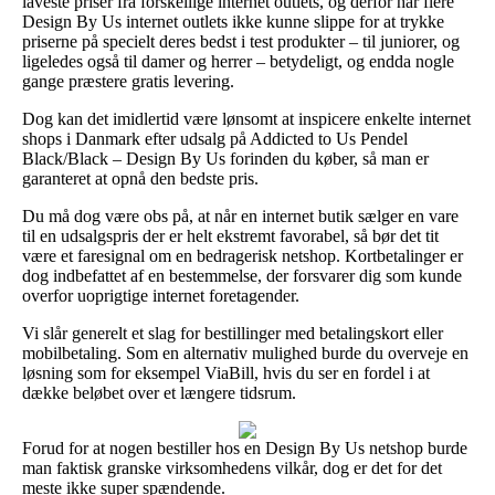
laveste priser fra forskellige internet outlets, og derfor har flere
Design By Us internet outlets ikke kunne slippe for at trykke
priserne på specielt deres bedst i test produkter – til juniorer, og
ligeledes også til damer og herrer – betydeligt, og endda nogle
gange præstere gratis levering.
Dog kan det imidlertid være lønsomt at inspicere enkelte internet
shops i Danmark efter udsalg på Addicted to Us Pendel
Black/Black – Design By Us forinden du køber, så man er
garanteret at opnå den bedste pris.
Du må dog være obs på, at når en internet butik sælger en vare
til en udsalgspris der er helt ekstremt favorabel, så bør det tit
være et faresignal om en bedragerisk netshop. Kortbetalinger er
dog indbefattet af en bestemmelse, der forsvarer dig som kunde
overfor uoprigtige internet foretagender.
Vi slår generelt et slag for bestillinger med betalingskort eller
mobilbetaling. Som en alternativ mulighed burde du overveje en
løsning som for eksempel ViaBill, hvis du ser en fordel i at
dække beløbet over et længere tidsrum.
Forud for at nogen bestiller hos en Design By Us netshop burde
man faktisk granske virksomhedens vilkår, dog er det for det
meste ikke super spændende.