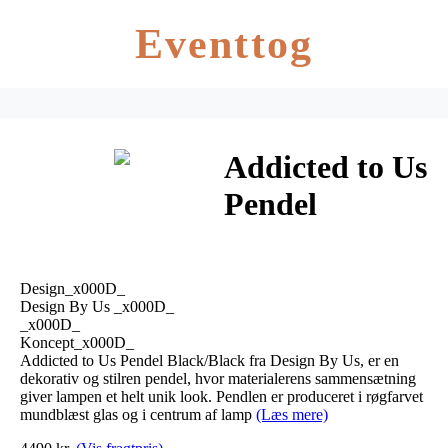
Eventtog
Addicted to Us
Pendel
Black/Black –
Design By Us
Design_x000D_
Design By Us _x000D_
_x000D_
Koncept_x000D_
Addicted to Us Pendel Black/Black fra Design By Us, er en
dekorativ og stilren pendel, hvor materialerens sammensætning
giver lampen et helt unik look. Pendlen er produceret i røgfarvet
mundblæst glas og i centrum af lamp
(Læs mere)