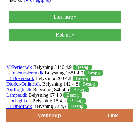
4490 kr.
(Vis fragtpris)
Læs mere »
Køb nu »
MrPerfect.dk
Belysning 3446 4,9
Besøg
Lampemesteren.dk
Belysning 1681 4,9
Besøg
LEDpaerer.dk
Belysning 260 4,8
Besøg
Dioder-Online.dk
Belysning 142 4,8
Besøg
AndLight.dk
Belysning 840 4,5
Besøg
Lamper.dk
Belysning 67 4,3
Besøg
LuxLight.dk
Belysning 18 4,3
Besøg
LEDproff.dk
Belysning 72 4,2
Besøg
Webshop
Link