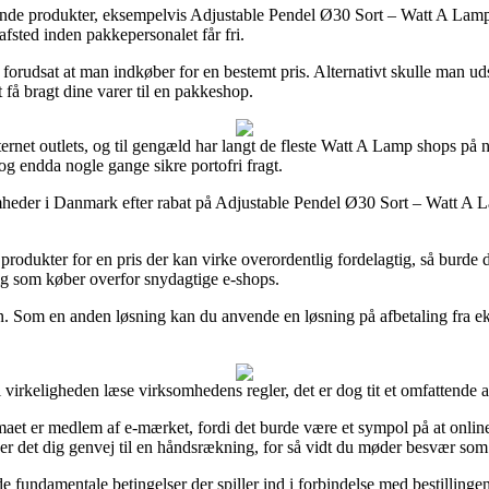
lgende produkter, eksempelvis Adjustable Pendel Ø30 Sort – Watt A Lamp
fsted inden pakkepersonalet får fri.
 forudsat at man indkøber for en bestemt pris. Alternativt skulle man ud
 få bragt dine varer til en pakkeshop.
ternet outlets, og til gengæld har langt de fleste Watt A Lamp shops på n
 og endda nogle gange sikre portofri fragt.
somheder i Danmark efter rabat på Adjustable Pendel Ø30 Sort – Watt A L
rodukter for en pris der kan virke overordentlig fordelagtig, så burde de
dig som køber overfor snydagtige e-shops.
en. Som en anden løsning kan du anvende en løsning på afbetaling fra ek
 virkeligheden læse virksomhedens regler, det er dog tit et omfattende a
 er medlem af e-mærket, fordi det burde være et sympol på at online fi
er det dig genvej til en håndsrækning, for så vidt du møder besvær som
fundamentale betingelser der spiller ind i forbindelse med bestillinge