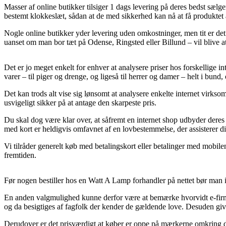
Masser af online butikker tilsiger 1 dags levering på deres bedst sæ
bestemt klokkeslæt, sådan at de med sikkerhed kan nå at få produktet a
Nogle online butikker yder levering uden omkostninger, men tit er det
uanset om man bor tæt på Odense, Ringsted eller Billund – vil blive at
Det er jo meget enkelt for enhver at analysere priser hos forskellige in
varer – til piger og drenge, og ligeså til herrer og damer – helt i bund,
Det kan trods alt vise sig lønsomt at analysere enkelte internet virk
usvigeligt sikker på at antage den skarpeste pris.
Du skal dog være klar over, at såfremt en internet shop udbyder deres p
med kort er heldigvis omfavnet af en lovbestemmelse, der assisterer 
Vi tilråder generelt køb med betalingskort eller betalinger med mobil
fremtiden.
Før nogen bestiller hos en Watt A Lamp forhandler på nettet bør man i
En anden valgmulighed kunne derfor være at bemærke hvorvidt e-firmaet
og da besigtiges af fagfolk der kender de gældende love. Desuden giv
Derudover er det prisværdigt at køber er oppe på mærkerne omkring de 