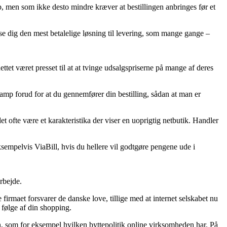
, men som ikke desto mindre kræver at bestillingen anbringes før et
se dig den mest betalelige løsning til levering, som mange gange –
ettet været presset til at at tvinge udsalgspriserne på mange af deres
amp forud for at du gennemfører din bestilling, sådan at man er
t ofte være et karakteristika der viser en uoprigtig netbutik. Handler
sempelvis ViaBill, hvis du hellere vil godtgøre pengene ude i
rbejde.
rmaet forsvarer de danske love, tillige med at internet selskabet nu
 følge af din shopping.
n, som for eksempel hvilken byttepolitik online virksomheden har. På