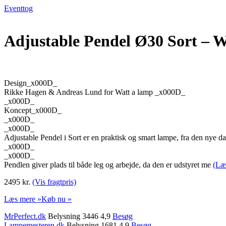
Eventtog
Adjustable Pendel Ø30 Sort – 
Design_x000D_
Rikke Hagen & Andreas Lund for Watt a lamp _x000D_
_x000D_
Koncept_x000D_
_x000D_
_x000D_
Adjustable Pendel i Sort er en praktisk og smart lampe, fra den ny
_x000D_
_x000D_
Pendlen giver plads til både leg og arbejde, da den er udstyret me
(Læ
2495 kr.
(Vis fragtpris)
Læs mere »
Køb nu »
MrPerfect.dk
Belysning 3446 4,9
Besøg
Lampemesteren.dk
Belysning 1681 4,9
Besøg