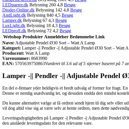
LEDpaerer.dk
Belysning 260 4,8
Besøg
Dioder-Online.dk
Belysning 142 4,8
Besøg
AndLight.dk
Belysning 840 4,5
Besøg
Lamper.dk
Belysning 67 4,3
Besøg
LuxLight.dk
Belysning 18 4,3
Besøg
LEDproff.dk
Belysning 72 4,2
Besøg
Webshop
Produkter
Anmeldelser
Bedømmelse
Link
Navn:
Adjustable Pendel Ø30 Sort – Watt A Lamp
Kategori:
Lamper -|| Pendler -|| Adjustable Pendel Ø30 Sort – Watt 
Producent:
Watt A Lamp
Varenummer:
8683990
EAN:
5705639750863
Vurderet til 3.6 ud af 5 stjerner baseret på 7 
Lamper -|| Pendler -|| Adjustable Pendel
En del e-firmaer yder heldigvis et bredt udvalg af former for fragt. En
Denne er nemlig usædvanlig let, og desuden endda den mindst kostel
Du kunne alternativt vælge at få ordren sendt hjem til dig selv eller ud
vil dog altid vise sig at være selv at hente ordren, men dette nødvendi
Leveringsdygtigheden på Lamper -|| Pendler -|| Adjustable Pendel Ø30 
den anslåede leveringsdato for den relevante vare.