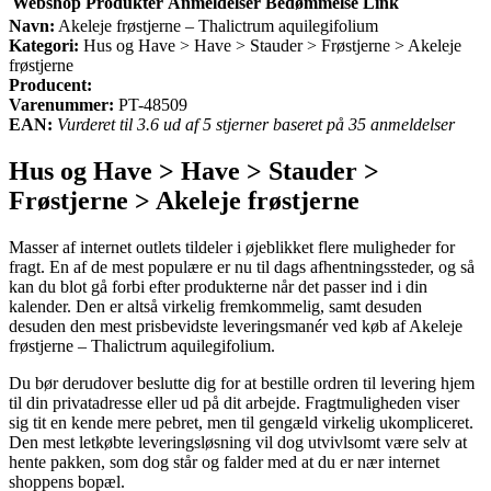
Webshop
Produkter
Anmeldelser
Bedømmelse
Link
Navn:
Akeleje frøstjerne – Thalictrum aquilegifolium
Kategori:
Hus og Have > Have > Stauder > Frøstjerne > Akeleje
frøstjerne
Producent:
Varenummer:
PT-48509
EAN:
Vurderet til 3.6 ud af 5 stjerner baseret på 35 anmeldelser
Hus og Have > Have > Stauder >
Frøstjerne > Akeleje frøstjerne
Masser af internet outlets tildeler i øjeblikket flere muligheder for
fragt. En af de mest populære er nu til dags afhentningssteder, og så
kan du blot gå forbi efter produkterne når det passer ind i din
kalender. Den er altså virkelig fremkommelig, samt desuden
desuden den mest prisbevidste leveringsmanér ved køb af Akeleje
frøstjerne – Thalictrum aquilegifolium.
Du bør derudover beslutte dig for at bestille ordren til levering hjem
til din privatadresse eller ud på dit arbejde. Fragtmuligheden viser
sig tit en kende mere pebret, men til gengæld virkelig ukompliceret.
Den mest letkøbte leveringsløsning vil dog utvivlsomt være selv at
hente pakken, som dog står og falder med at du er nær internet
shoppens bopæl.