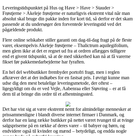
Leveringstidspunktet på Hus og Have > Have > Stauder >
Frøstjerne > Akeleje frøstjerne er naturligvis ekstremt vital når man
absolut skal bruge din pakke inden for kort tid, så derfor er det skam
passende at du undersøger den forventede leveringstid ved det
pågældende produkt.
Flere online selskaber stiller garanti om dag-til-dag fragt på de fleste
varer, eksempelvis Akeleje frøstjerne – Thalictrum aquilegifolium,
men glem ikke at det er regnet ud fra at ordren aflægges tidligere
end et givent tidspunkt, så at de med sikkerhed kan nå at få varerne
fikset før pakkemedarbejderne har fyraften.
En hel del webbutikker frembyder portofri fragt, men i reglen
afkræver det at der indkøbes for en fastsat pris. I øvrigt kunne man
udse dig den mest betalelige leveringsmetode, der oftest –
ligegyldigt om du er ved Vejle, Aabenraa eller Støvring – er at få
dem til at bringe din ordre til et afhentningssted.
Det har vist sig at være ekstremt nemt for almindelige mennesker at
prissammenligne i blandt diverse internet firmaer i Danmark, og
derfor har en lang række butikker på nettet været tvunget til at tvinge
salgspriserne på en række af deres varer – til babyer og børn, og
endvidere også til kvinder og mænd – betydeligt, og endda nogle