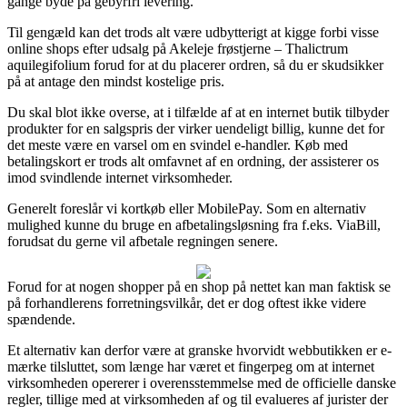
gange byde på gebyrfri levering.
Til gengæld kan det trods alt være udbytterigt at kigge forbi visse
online shops efter udsalg på Akeleje frøstjerne – Thalictrum
aquilegifolium forud for at du placerer ordren, så du er skudsikker
på at antage den mindst kostelige pris.
Du skal blot ikke overse, at i tilfælde af at en internet butik tilbyder
produkter for en salgspris der virker uendeligt billig, kunne det for
det meste være en varsel om en svindel e-handler. Køb med
betalingskort er trods alt omfavnet af en ordning, der assisterer os
imod svindlende internet virksomheder.
Generelt foreslår vi kortkøb eller MobilePay. Som en alternativ
mulighed kunne du bruge en afbetalingsløsning fra f.eks. ViaBill,
forudsat du gerne vil afbetale regningen senere.
Forud for at nogen shopper på en shop på nettet kan man faktisk se
på forhandlerens forretningsvilkår, det er dog oftest ikke videre
spændende.
Et alternativ kan derfor være at granske hvorvidt webbutikken er e-
mærke tilsluttet, som længe har været et fingerpeg om at internet
virksomheden opererer i overensstemmelse med de officielle danske
regler, tillige med at virksomheden af og til evalueres af jurister der