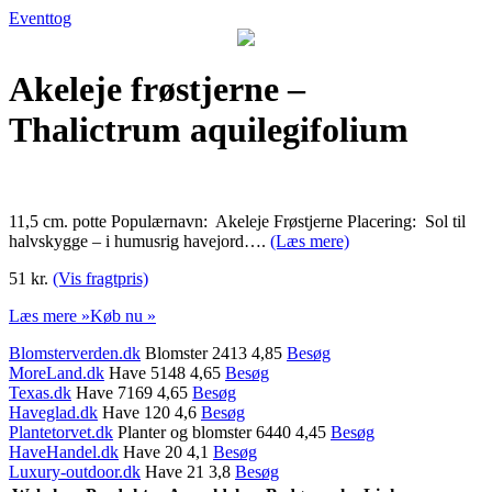
Eventtog
Akeleje frøstjerne –
Thalictrum aquilegifolium
11,5 cm. potte Populærnavn: Akeleje Frøstjerne Placering: Sol til
halvskygge – i humusrig havejord….
(Læs mere)
51 kr.
(Vis fragtpris)
Læs mere »
Køb nu »
Blomsterverden.dk
Blomster 2413 4,85
Besøg
MoreLand.dk
Have 5148 4,65
Besøg
Texas.dk
Have 7169 4,65
Besøg
Haveglad.dk
Have 120 4,6
Besøg
Plantetorvet.dk
Planter og blomster 6440 4,45
Besøg
HaveHandel.dk
Have 20 4,1
Besøg
Luxury-outdoor.dk
Have 21 3,8
Besøg