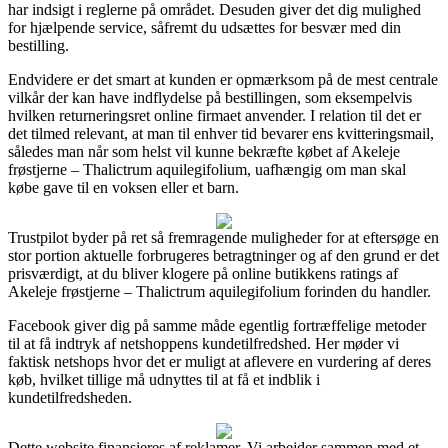
har indsigt i reglerne på området. Desuden giver det dig mulighed
for hjælpende service, såfremt du udsættes for besvær med din
bestilling.
Endvidere er det smart at kunden er opmærksom på de mest centrale
vilkår der kan have indflydelse på bestillingen, som eksempelvis
hvilken returneringsret online firmaet anvender. I relation til det er
det tilmed relevant, at man til enhver tid bevarer ens kvitteringsmail,
således man når som helst vil kunne bekræfte købet af Akeleje
frøstjerne – Thalictrum aquilegifolium, uafhængig om man skal
købe gave til en voksen eller et barn.
Trustpilot byder på ret så fremragende muligheder for at eftersøge en
stor portion aktuelle forbrugeres betragtninger og af den grund er det
prisværdigt, at du bliver klogere på online butikkens ratings af
Akeleje frøstjerne – Thalictrum aquilegifolium forinden du handler.
Facebook giver dig på samme måde egentlig fortræffelige metoder
til at få indtryk af netshoppens kundetilfredshed. Her møder vi
faktisk netshops hvor det er muligt at aflevere en vurdering af deres
køb, hvilket tillige må udnyttes til at få et indblik i
kundetilfredsheden.
Dette website finansieres af reklamer. Vi arbejder sammen med et