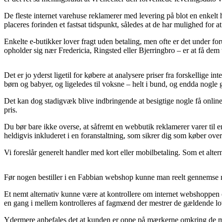
De fleste internet varehuse reklamerer med levering på blot en enkel
placeres forinden et fastsat tidspunkt, således at de har mulighed for at 
Enkelte e-butikker lover fragt uden betaling, men ofte er det under 
opholder sig nær Fredericia, Ringsted eller Bjerringbro – er at få dem 
Det er jo yderst ligetil for købere at analysere priser fra forskellige 
børn og babyer, og ligeledes til voksne – helt i bund, og endda nogle
Det kan dog stadigvæk blive indbringende at besigtige nogle få online
pris.
Du bør bare ikke overse, at såfremt en webbutik reklamerer varer til e
heldigvis inkluderet i en foranstaltning, som sikrer dig som køber over
Vi foreslår generelt handler med kort eller mobilbetaling. Som et alte
Før nogen bestiller i en Fabbian webshop kunne man reelt gennemse n
Et nemt alternativ kunne være at kontrollere om internet webshoppen
en gang i mellem kontrolleres af fagmænd der mestrer de gældende lov
Ydermere anbefales det at kunden er oppe på mærkerne omkring de mest