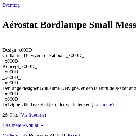
Eventtog
Aérostat Bordlampe Small Mess
Design_x000D_
Guillaume Delvigne for Fabbian _x000D_
_x000D_
Koncept_x000D_
_x000D_
_x000D_
_x000D_
Den unge designer Guillaume Delvigne, er den talentfulde skaber af d
_x000D_
_x000D_
Delvigne ville lave et objekt, der var lettere en
(Læs mere)
2649 kr.
(Vis fragtpris)
Læs mere »
Køb nu »
MrPerfect.dk
Belysning 3446 4,9
Besøg