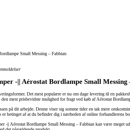
t Bordlampe Small Messing – Fabbian
 anmeldelser
mper -|| Aérostat Bordlampe Small Messing
eringsformer. Det mest populære er nu om dage levering til en pakkeshop
e den mest prisbevidste mulighed for fragt ved køb af Aérostat Bordla
essen på dit arbejde. Denne viser sig somme tider en tak mere omkostning
 er betinget af at du befinder dig i nærheden af online forhandlerens b
r -|| Aérostat Bordlampe Small Messing – Fabbian kan være meget udsl
 ved det pågældende produkt.