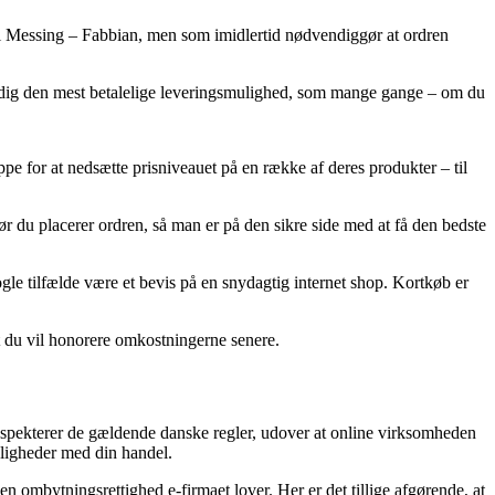
ll Messing – Fabbian, men som imidlertid nødvendiggør at ordren
se dig den mest betalelige leveringsmulighed, som mange gange – om du
ippe for at nedsætte prisniveauet på en række af deres produkter – til
r du placerer ordren, så man er på den sikre side med at få den bedste
ogle tilfælde være et bevis på en snydagtig internet shop. Kortkøb er
dt du vil honorere omkostningerne senere.
espekterer de gældende danske regler, udover at online virksomheden
eligheder med din handel.
ombytningsrettighed e-firmaet lover. Her er det tillige afgørende, at