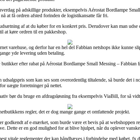
t hverdag på adskillige produkter, eksempelvis Aérostat Bordlampe Sma
nå at få ordren afsted forinden de logistikansatte får fri.
forudsætning af at du køber for en konkret pris. Derudover kan man ud
til at køre ordren til en pakkeshop.
internet varehuse, og derfor har en hel del Fabbian netshops ikke kunne sl
 gange yde levering uden betaling.
 butikker efter rabat på Aérostat Bordlampe Small Messing – Fabbian fø
n udsalgspris som kan ses som overordentlig tiltalende, så burde det i n
for uægte forretninger på nettet.
rnativ bør du bruge en afdragsløsning fra eksempelvis ViaBill, for så vi
etbutikkens regler, det er dog mange gange et omfattende projekt.
 er godkendt af e-mærket, som burde være et bevis på at webshoppen r
e. Dette er en god mulighed for at blive hjulpet, når du oplever vansk
 vitale reglementer der kan håndhæves i forbindelse med købet, fx den 