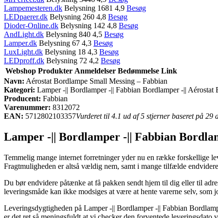
Lampemesteren.dk
Belysning 1681 4,9
Besøg
LEDpaerer.dk
Belysning 260 4,8
Besøg
Dioder-Online.dk
Belysning 142 4,8
Besøg
AndLight.dk
Belysning 840 4,5
Besøg
Lamper.dk
Belysning 67 4,3
Besøg
LuxLight.dk
Belysning 18 4,3
Besøg
LEDproff.dk
Belysning 72 4,2
Besøg
Webshop
Produkter
Anmeldelser
Bedømmelse
Link
Navn:
Aérostat Bordlampe Small Messing – Fabbian
Kategori:
Lamper -|| Bordlamper -|| Fabbian Bordlamper -|| Aérosta
Producent:
Fabbian
Varenummer:
8312072
EAN:
5712802103357
Vurderet til 4.1 ud af 5 stjerner baseret på 29
Lamper -|| Bordlamper -|| Fabbian Bordla
Temmelig mange internet forretninger yder nu en række forskellige lev
Fragtmuligheden er altså vældig nem, samt i mange tilfælde endvider
Du bør endvidere påtænke at få pakken sendt hjem til dig eller til adr
leveringsmåde kan ikke modsiges at være at hente varerne selv, som jo
Leveringsdygtigheden på Lamper -|| Bordlamper -|| Fabbian Bordlampe
er det ret så meningsfuldt at vi checker den forventede leveringsdato