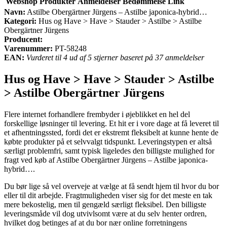
Webshop
Produkter
Anmeldelser
Bedømmelse
Link
Navn:
Astilbe Obergärtner Jürgens – Astilbe japonica-hybrid…
Kategori:
Hus og Have > Have > Stauder > Astilbe > Astilbe
Obergärtner Jürgens
Producent:
Varenummer:
PT-58248
EAN:
Vurderet til 4 ud af 5 stjerner baseret på 37 anmeldelser
Hus og Have > Have > Stauder > Astilbe
> Astilbe Obergärtner Jürgens
Flere internet forhandlere frembyder i øjeblikket en hel del
forskellige løsninger til levering. Et hit er i vore dage at få leveret til
et afhentningssted, fordi det er ekstremt fleksibelt at kunne hente de
købte produkter på et selvvalgt tidspunkt. Leveringstypen er altså
særligt problemfri, samt typisk ligeledes den billigste mulighed for
fragt ved køb af Astilbe Obergärtner Jürgens – Astilbe japonica-
hybrid….
Du bør lige så vel overveje at vælge at få sendt hjem til hvor du bor
eller til dit arbejde. Fragtmuligheden viser sig for det meste en tak
mere bekostelig, men til gengæld særligt fleksibel. Den billigste
leveringsmåde vil dog utvivlsomt være at du selv henter ordren,
hvilket dog betinges af at du bor nær online forretningens