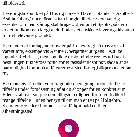
tilholdssted.
Leveringstidspunktet på Hus og Have > Have > Stauder > Astilbe >
Astilbe Obergärtner Jürgens kan i nogle tilfælde være vældig
essentiel om man står og skal bruge ordren om et øjeblik, så derfor
er det fuldkommen klogt at du finder det anslåede leveringstidspunkt
for det relevante produkt.
Flere internet foretagender byder på 1 dags fragt på massevis af
varenumre, eksempelvis Astilbe Obergärtner Jürgens – Astilbe
japonica-hybrid…, men som ikke desto mindre regnes ud fra at
bestillingen fuldbyrdes forud for et fastslået tidspunkt, sådan at de
har mulighed for at nå at få varerne afsted før logistikpersonalet får
fri.
Flere outlets på nettet yder fragt uden beregning, men i de fleste
tilfælde under forudsætning af at du shopper for en konkret sum.
Ellers skal man snuppe den billigste mulighed for fragt, hvilket i
mange tilfælde – uden hensyn til om man er tæt på Holstebro,
Skanderborg eller Hammel – er at få kørt pakken til et
afhentningssted.