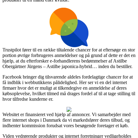
Trustpilot fører til en række tiltalende chancer for at eftersøge en stor
portion øvrige forbrugeres anmeldelser og på grund af dette er det en
hjælp, at du efterforsker e-forhandlerens bedømmelser af Astilbe
Obergärtner Jürgens – Astilbe japonica-hybrid… inden du bestiller.
Facebook bringer dig tilsvarende aldeles fordelagtige chancer for at
få indblik i webbutikkens pålidelighed. Her ser vi en del internet
firmaer hvor det er muligt at tilkendegive en anmeldelse af deres
købsoplevelse, hvilket tilmed må drages fordel af til at tage stilling til
hvor tilfredse kunderne er.
Websitet er finansieret ved hjælp af annoncer. Vi samarbejder med
flere internet shops i Danmark da vi markedsfører deres tilbud, og
indhenter kommission forudsat vores besøgende foretager et køb.
Viden vedrørende produkter og internet forretninger vedligeholdes