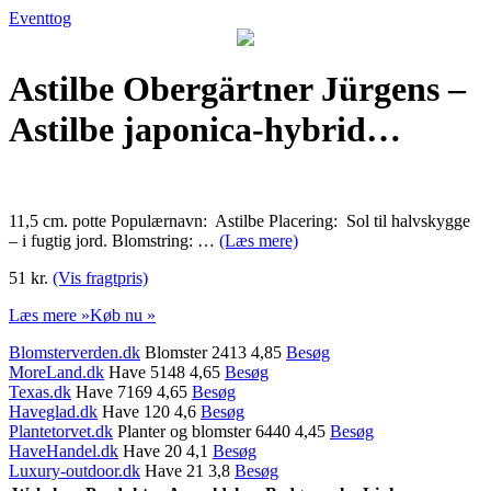
Eventtog
Astilbe Obergärtner Jürgens –
Astilbe japonica-hybrid…
11,5 cm. potte Populærnavn: Astilbe Placering: Sol til halvskygge
– i fugtig jord. Blomstring: …
(Læs mere)
51 kr.
(Vis fragtpris)
Læs mere »
Køb nu »
Blomsterverden.dk
Blomster 2413 4,85
Besøg
MoreLand.dk
Have 5148 4,65
Besøg
Texas.dk
Have 7169 4,65
Besøg
Haveglad.dk
Have 120 4,6
Besøg
Plantetorvet.dk
Planter og blomster 6440 4,45
Besøg
HaveHandel.dk
Have 20 4,1
Besøg
Luxury-outdoor.dk
Have 21 3,8
Besøg