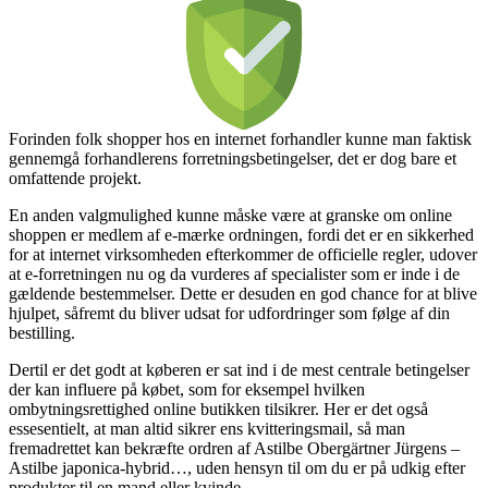
Forinden folk shopper hos en internet forhandler kunne man faktisk
gennemgå forhandlerens forretningsbetingelser, det er dog bare et
omfattende projekt.
En anden valgmulighed kunne måske være at granske om online
shoppen er medlem af e-mærke ordningen, fordi det er en sikkerhed
for at internet virksomheden efterkommer de officielle regler, udover
at e-forretningen nu og da vurderes af specialister som er inde i de
gældende bestemmelser. Dette er desuden en god chance for at blive
hjulpet, såfremt du bliver udsat for udfordringer som følge af din
bestilling.
Dertil er det godt at køberen er sat ind i de mest centrale betingelser
der kan influere på købet, som for eksempel hvilken
ombytningsrettighed online butikken tilsikrer. Her er det også
essesentielt, at man altid sikrer ens kvitteringsmail, så man
fremadrettet kan bekræfte ordren af Astilbe Obergärtner Jürgens –
Astilbe japonica-hybrid…, uden hensyn til om du er på udkig efter
produkter til en mand eller kvinde.