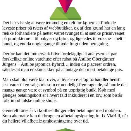
Det har vist sig at være temmelig enkelt for købere at finde de
laveste priser på tværs af webbutikker, og af den grund har en lang
række forhandlere på nettet været tvunget til at sænke prisniveauet
på produkterne – til babyer og børn, og ligeledes til voksne – helt i
bund, og endda nogle gange tilbyde fragt uden beregning.
Derfor kan det immervæk blive fordelagtigt at analysere et par
forskellige online varehuse efter rabat på Astilbe Obergärtner
Jürgens – Astilbe japonica-hybrid… inden du placerer ordren,
således at man er skudsikker på at antage den mest betalelige pris.
Man skal blot være klar over, at hvis en e-shop forhandler bedst i
test varer til en salgspris som er uendeligt fremragende, så burde det
mange gange være et symbol på en uoprigtig butik. Køb med
gængse betalingskort er i hvert fald inkluderet i en lov, som bistår
folk imod falske online shops.
Generelt foreslår vi kortbestillinger eller betalinger med mobilen.
Som alternativ kan du bruge en afbetalingsløsning fra fx ViaBill, når
du hellere vil afbetale omkostningerne over tid.