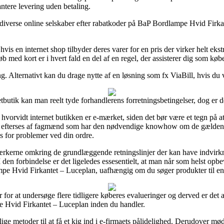
ntere levering uden betaling.
ve diverse online selskaber efter rabatkoder på BaP Bordlampe Hvid Firkan
s en internet shop tilbyder deres varer for en pris der virker helt ekstr
 med kort er i hvert fald en del af en regel, der assisterer dig som køb
. Alternativt kan du drage nytte af en løsning som fx ViaBill, hvis du vi
utik kan man reelt tyde forhandlerens forretningsbetingelser, dog er d
e hvorvidt internet butikken er e-mærket, siden det bør være et tegn på a
da efterses af fagmænd som har den nødvendige knowhow om de gælden
es for problemer ved din ordre.
ærkerne omkring de grundlæggende retningslinjer der kan have indvirkn
den forbindelse er det ligeledes essesentielt, at man når som helst opbe
e Hvid Firkantet – Luceplan, uafhængig om du søger produkter til en 
r for at undersøge flere tidligere køberes evalueringer og derved er det 
e Hvid Firkantet – Luceplan inden du handler.
ge metoder til at få et kig ind i e-firmaets pålidelighed. Derudover mø