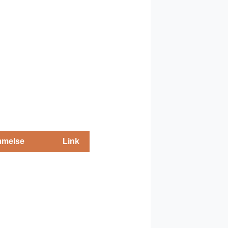
melse
Link