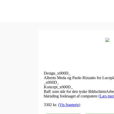
Design_x000D_
Alberto Meda og Paolo Rizzatto for Luce
_x000D_
Koncept_x000D_
BaP, som står for den tyske BildschirmArbei
blænding forårsaget af computere
(Læs mer
3302 kr.
(Vis fragtpris)