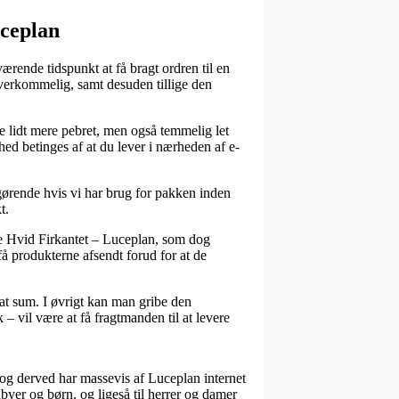
uceplan
ærende tidspunkt at få bragt ordren til en
overkommelig, samt desuden tillige den
ste lidt mere pebret, men også temmelig let
ed betinges af at du lever i nærheden af e-
gørende hvis vi har brug for pakken inden
t.
e Hvid Firkantet – Luceplan, som dog
 få produkterne afsendt forud for at de
at sum. I øvrigt kan man gribe den
– vil være at få fragtmanden til at levere
, og derved har massevis af Luceplan internet
yer og børn, og ligeså til herrer og damer