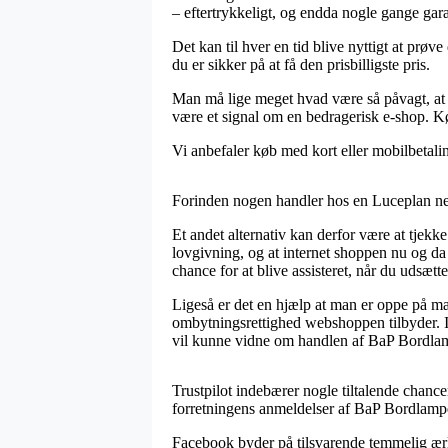
– eftertrykkeligt, og endda nogle gange gara
Det kan til hver en tid blive nyttigt at prø
du er sikker på at få den prisbilligste pris.
Man må lige meget hvad være så påvagt, at hvi
være et signal om en bedragerisk e-shop. Køb
Vi anbefaler køb med kort eller mobilbetaling
Forinden nogen handler hos en Luceplan netb
Et andet alternativ kan derfor være at tjekk
lovgivning, og at internet shoppen nu og 
chance for at blive assisteret, når du udsætt
Ligeså er det en hjælp at man er oppe på m
ombytningsrettighed webshoppen tilbyder. I 
vil kunne vidne om handlen af BaP Bordlamp
Trustpilot indebærer nogle tiltalende chance
forretningens anmeldelser af BaP Bordlamp
Facebook byder på tilsvarende temmelig ærli