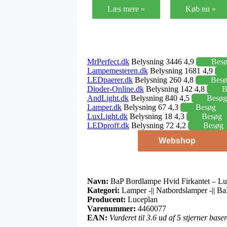
Læs mere »
Køb nu »
MrPerfect.dk
Belysning 3446 4,9
Bes
Lampemesteren.dk
Belysning 1681 4,9
LEDpaerer.dk
Belysning 260 4,8
Besø
Dioder-Online.dk
Belysning 142 4,8
B
AndLight.dk
Belysning 840 4,5
Besøg
Lamper.dk
Belysning 67 4,3
Besøg
LuxLight.dk
Belysning 18 4,3
Besøg
LEDproff.dk
Belysning 72 4,2
Besøg
Webshop
Navn:
BaP Bordlampe Hvid Firkantet – Lu
Kategori:
Lamper -|| Natbordslamper -|| B
Producent:
Luceplan
Varenummer:
4460077
EAN:
Vurderet til 3.6 ud af 5 stjerner bas