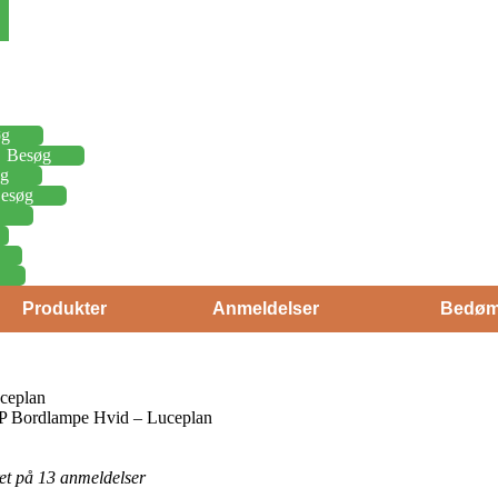
øg
Besøg
g
esøg
Produkter
Anmeldelser
Bedøm
ceplan
aP Bordlampe Hvid – Luceplan
eret på 13 anmeldelser