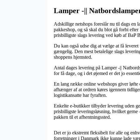
Lamper -|| Natbordslamper
Adskillige netshops foreslår nu til dags en 
pakkeshop, og så skal du blot gå forbi efte
prisbilligste slags levering ved køb af BaP
Du kan også udse dig at vælge at få leveret t
gængelig. Den mest betalelige slags leverin
shoppens hjemsted.
Antal dages levering på Lamper -|| Natbord
for få dage, og i det øjemed er det jo essent
En lang række online webshops giver løfte
afhænger af at ordren køres igennem tidligere
logistikansatte har fyraften.
Enkelte e-butikker tilbyder levering uden g
prisbilligste leveringsløsning, hvilket gern
pakken til et afhentningssted.
Det er jo ekstremt fleksibelt for alle og en
forretninger i Danmark ikke kunne lade være