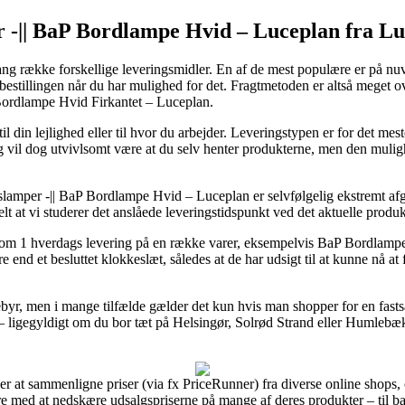
 -|| BaP Bordlampe Hvid – Luceplan fra L
lang række forskellige leveringsmidler. En af de mest populære er på nuv
r bestillingen når du har mulighed for det. Fragtmetoden er altså meget 
 Bordlampe Hvid Firkantet – Luceplan.
il din lejlighed eller til hvor du arbejder. Leveringstypen er for det me
g vil dog utvivlsomt være at du selv henter produkterne, men den muligh
slamper -|| BaP Bordlampe Hvid – Luceplan er selvfølgelig ekstremt af
ielt at vi studerer det anslåede leveringstidspunkt ved det aktuelle produk
 om 1 hverdags levering på en række varer, eksempelvis BaP Bordlamp
 end et besluttet klokkeslæt, således at de har udsigt til at kunne nå at
ebyr, men i mange tilfælde gælder det kun hvis man shopper for en fasts
e – ligegyldigt om du bor tæt på Helsingør, Solrød Strand eller Humlebæk 
hver at sammenligne priser (via fx PriceRunner) fra diverse online shops
 med at nedskære udsalgspriserne på mange af deres produkter – til bab