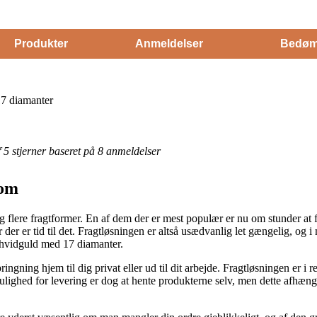
Produkter
Anmeldelser
Bedøm
17 diamanter
af 5 stjerner baseret på 8 anmeldelser
som
g flere fragtformer. En af dem der er mest populær er nu om stunder at få 
 der er tid til det. Fragtløsningen er altså usædvanlig let gængelig, og i
t hvidguld med 17 diamanter.
ning hjem til dig privat eller ud til dit arbejde. Fragtløsningen er i r
ighed for levering er dog at hente produkterne selv, men dette afhænger