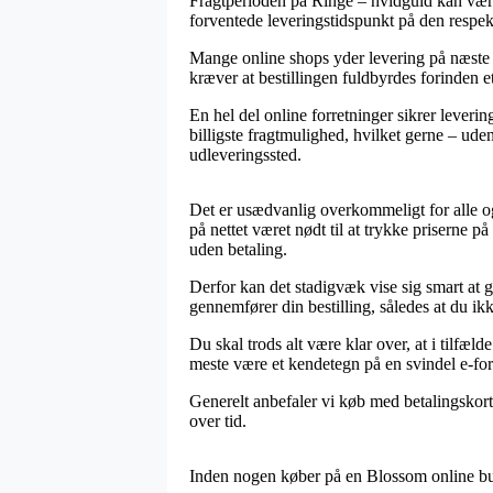
Fragtperioden på Ringe – hvidguld kan være 
forventede leveringstidspunkt på den respek
Mange online shops yder levering på næste
kræver at bestillingen fuldbyrdes forinden et
En hel del online forretninger sikrer lever
billigste fragtmulighed, hvilket gerne – uden
udleveringssted.
Det er usædvanlig overkommeligt for alle o
på nettet været nødt til at trykke priserne p
uden betaling.
Derfor kan det stadigvæk vise sig smart at 
gennemfører din bestilling, således at du ikk
Du skal trods alt være klar over, at i tilfæ
meste være et kendetegn på en svindel e-forh
Generelt anbefaler vi køb med betalingskort
over tid.
Inden nogen køber på en Blossom online buti