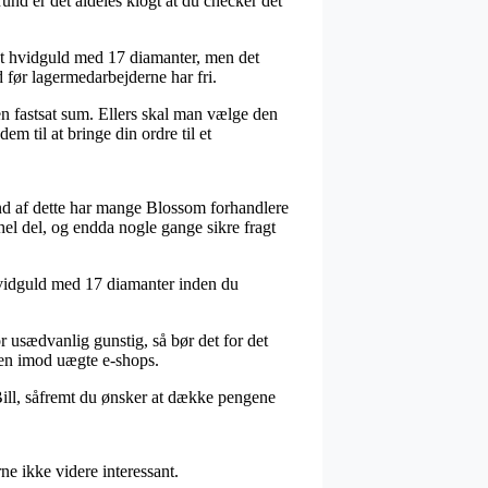
nd er det aldeles klogt at du checker det
t hvidguld med 17 diamanter, men det
d før lagermedarbejderne har fri.
en fastsat sum. Ellers skal man vælge den
em til at bringe din ordre til et
nd af dette har mange Blossom forhandlere
 hel del, og endda nogle gange sikre fragt
 hvidguld med 17 diamanter inden du
or usædvanlig gunstig, så bør det for det
r en imod uægte e-shops.
Bill, såfremt du ønsker at dække pengene
e ikke videre interessant.