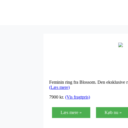
Feminin ring fra Blossom. Den eksklusive rin
(Læs mere)
7900 kr.
(Vis fragtpris)
Læs mere »
Køb nu »