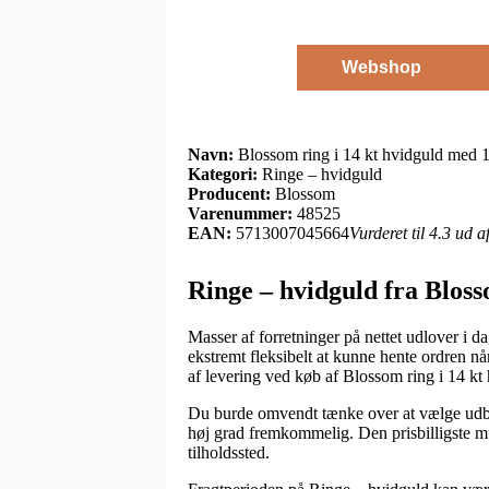
Webshop
Navn:
Blossom ring i 14 kt hvidguld med 
Kategori:
Ringe – hvidguld
Producent:
Blossom
Varenummer:
48525
EAN:
5713007045664
Vurderet til 4.3 ud 
Ringe – hvidguld fra Blos
Masser af forretninger på nettet udlover i da
ekstremt fleksibelt at kunne hente ordren når
af levering ved køb af Blossom ring i 14 k
Du burde omvendt tænke over at vælge udbring
høj grad fremkommelig. Den prisbilligste mul
tilholdssted.