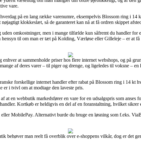
yderst væsentlig om man mangler din ordre øjeblikkeligt, og af den gru
tive vare.
 hverdag på en lang række varenumre, eksempelvis Blossom ring i 14 k
 nøjagtigt klokkeslæt, så de garanteret kan nå at få ordren skippet afste
ing uden omkostninger, men i mange tilfælde kun såfremt du handler for 
 hensyn til om man er tæt på Kolding, Værløse eller Gilleleje – er at få d
g enhver at sammenholde priser hos flere internet webshops, og på gru
å mange af deres varer – til piger og drenge, og ligeledes til voksne – en
granske forskellige internet handler efter rabat på Blossom ring i 14 kt
e er i tvivl om at modtage den laveste pris.
lde af at en webbutik markedsfører en vare for en udsalgspris som anses f
andler. Kortkøb er heldigvis en del af en foranstaltning, hvilket sikre
 eller MobilePay. Alternativt burde du bruge en løsning som f.eks. Via
k behøver man reelt få overblik over e-shoppens vilkår, dog er det gern