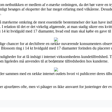
 om netbutikken er medlem af e-mærke ordningen, da det bør være en try
ævnligt besøges af eksperter der har meget erfaring med vilkårene. Desu
.
 på mærkerne omkring de mest essentielle bestemmelser der kan have in
I relation til det er det virkelig afgørende, at man stadig sikrer ens kv
 14 kt hvidguld med 17 diamanter, hvad end man skal købe en gave til e
ndige chancer for at dechifrere en række nuværende konsumenters observa
f Blossom ring i 14 kt hvidguld med 17 diamanter forinden du placerer d
 muligheder for at få indsigt i internet virksomhedens kundetilfredshed. 
som ligeledes må anvendes til at bedømme tilfredsheden hos kunderne.
jder sammen med en række internet outlets hvori vi publicerer deres til
 ajourføres ofte, men vi påtager os ikke ansvaret for justeringer der eve