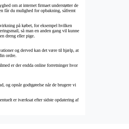
ghed om at internet firmaet understøtter de
den får du mulighed for opbakning, såfremt
dvirkning på købet, for eksempel hvilken
itteringsmail, så man en anden gang vil kunne
n dreng eller pige.
tioner og derved kan det være til hjælp, at
in ordre.
Tilmed er der endda online forretninger hvor
bud, og opnår godtgørelse når de brugere vi
ntuelt er iværksat efter sidste opdatering af