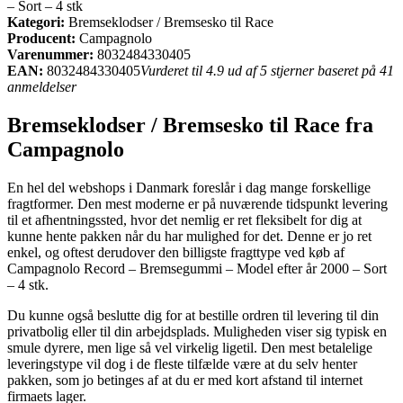
– Sort – 4 stk
Kategori:
Bremseklodser / Bremsesko til Race
Producent:
Campagnolo
Varenummer:
8032484330405
EAN:
8032484330405
Vurderet til 4.9 ud af 5 stjerner baseret på 41
anmeldelser
Bremseklodser / Bremsesko til Race fra
Campagnolo
En hel del webshops i Danmark foreslår i dag mange forskellige
fragtformer. Den mest moderne er på nuværende tidspunkt levering
til et afhentningssted, hvor det nemlig er ret fleksibelt for dig at
kunne hente pakken når du har mulighed for det. Denne er jo ret
enkel, og oftest derudover den billigste fragttype ved køb af
Campagnolo Record – Bremsegummi – Model efter år 2000 – Sort
– 4 stk.
Du kunne også beslutte dig for at bestille ordren til levering til din
privatbolig eller til din arbejdsplads. Muligheden viser sig typisk en
smule dyrere, men lige så vel virkelig ligetil. Den mest betalelige
leveringstype vil dog i de fleste tilfælde være at du selv henter
pakken, som jo betinges af at du er med kort afstand til internet
firmaets lager.