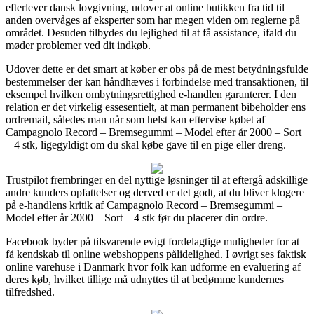
efterlever dansk lovgivning, udover at online butikken fra tid til
anden overvåges af eksperter som har megen viden om reglerne på
området. Desuden tilbydes du lejlighed til at få assistance, ifald du
møder problemer ved dit indkøb.
Udover dette er det smart at køber er obs på de mest betydningsfulde
bestemmelser der kan håndhæves i forbindelse med transaktionen, til
eksempel hvilken ombytningsrettighed e-handlen garanterer. I den
relation er det virkelig essesentielt, at man permanent bibeholder ens
ordremail, således man når som helst kan eftervise købet af
Campagnolo Record – Bremsegummi – Model efter år 2000 – Sort
– 4 stk, ligegyldigt om du skal købe gave til en pige eller dreng.
Trustpilot frembringer en del nyttige løsninger til at eftergå adskillige
andre kunders opfattelser og derved er det godt, at du bliver klogere
på e-handlens kritik af Campagnolo Record – Bremsegummi –
Model efter år 2000 – Sort – 4 stk før du placerer din ordre.
Facebook byder på tilsvarende evigt fordelagtige muligheder for at
få kendskab til online webshoppens pålidelighed. I øvrigt ses faktisk
online varehuse i Danmark hvor folk kan udforme en evaluering af
deres køb, hvilket tillige må udnyttes til at bedømme kundernes
tilfredshed.