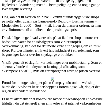
at stampe salgsværdien på varerne – til drenge og piger, men
ligeledes til kvinder og mænd – betragteligt, og endda nogle gange
love fragtfri levering.
Dog kan det til hver en tid blive lukrativt at undersøge visse shops
på nettet efter udsalg på Campagnolo Record – Bremsegummi –
Model efter år 2000 – Sort – 4 stk inden du placerer ordren, så man
er velinformeret til at indhente den prisbilligste pris.
Du skal lige meget hvad være obs på, at ifald en shop annoncerer
bedst i test varer for en udsalgspris som virker utopisk
overkommelig, kan det for det meste være et fingerpeg om en falsk
shop. Kortbestillinger er i hvert fald inkluderet i et reglement, som
begunstiger køber overfor snydagtige e-butikker.
Vi slår generelt et slag for kortbetalinger eller mobilbetaling. Som et
alternativ burde du udnytte en løsning på afbetaling som
eksempelvis ViaBill, hvis du efterspørger at afdrage prisen over tid.
Forud for at nogen shopper på en Campagnolo online webshop
burde de utvivlsomt læse netshoppens forretningsvilkår, dog er det i
reglen ikke videre spændende.
Et nemt alternativ er at kontrollere hvorvidt webshoppen er e-mærke
tilsluttet, da det generelt er en angivelse af at internet virksomheden