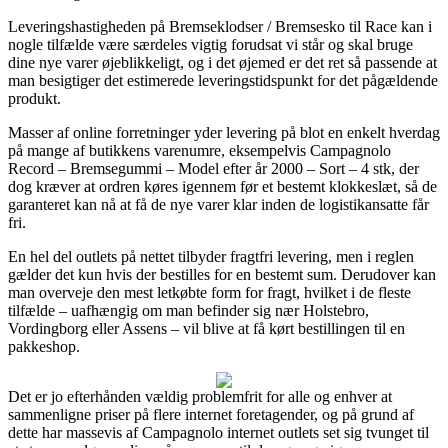
Leveringshastigheden på Bremseklodser / Bremsesko til Race kan i
nogle tilfælde være særdeles vigtig forudsat vi står og skal bruge
dine nye varer øjeblikkeligt, og i det øjemed er det ret så passende at
man besigtiger det estimerede leveringstidspunkt for det pågældende
produkt.
Masser af online forretninger yder levering på blot en enkelt hverdag
på mange af butikkens varenumre, eksempelvis Campagnolo
Record – Bremsegummi – Model efter år 2000 – Sort – 4 stk, der
dog kræver at ordren køres igennem før et bestemt klokkeslæt, så de
garanteret kan nå at få de nye varer klar inden de logistikansatte får
fri.
En hel del outlets på nettet tilbyder fragtfri levering, men i reglen
gælder det kun hvis der bestilles for en bestemt sum. Derudover kan
man overveje den mest letkøbte form for fragt, hvilket i de fleste
tilfælde – uafhængig om man befinder sig nær Holstebro,
Vordingborg eller Assens – vil blive at få kørt bestillingen til en
pakkeshop.
Det er jo efterhånden vældig problemfrit for alle og enhver at
sammenligne priser på flere internet foretagender, og på grund af
dette har massevis af Campagnolo internet outlets set sig tvunget til