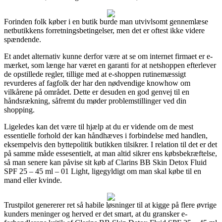
Forinden folk køber i en butik burde man utvivlsomt gennemlæse
netbutikkens forretningsbetingelser, men det er oftest ikke videre
spændende.
Et andet alternativ kunne derfor være at se om internet firmaet er e-
mærket, som længe har været en garanti for at netshoppen efterlever
de opstillede regler, tillige med at e-shoppen rutinemæssigt
revurderes af fagfolk der har den nødvendige knowhow om
vilkårene på området. Dette er desuden en god genvej til en
håndsrækning, såfremt du møder problemstillinger ved din
shopping.
Ligeledes kan det være til hjælp at du er vidende om de mest
essentielle forhold der kan håndhæves i forbindelse med handlen,
eksempelvis den byttepolitik butikken tilsikrer. I relation til det er det
på samme måde essesentielt, at man altid sikrer ens købsbekræftelse,
så man senere kan påvise sit køb af Clarins BB Skin Detox Fluid
SPF 25 – 45 ml – 01 Light, ligegyldigt om man skal købe til en
mand eller kvinde.
Trustpilot genererer ret så habile løsninger til at kigge på flere øvrige
kunders meninger og herved er det smart, at du gransker e-