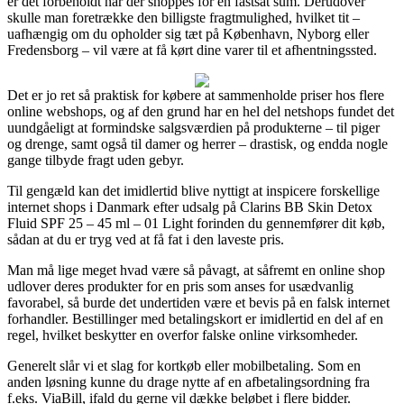
er det forbeholdt når der shoppes for en fastsat sum. Derudover
skulle man foretrække den billigste fragtmulighed, hvilket tit –
uafhængig om du opholder sig tæt på København, Nyborg eller
Fredensborg – vil være at få kørt dine varer til et afhentningssted.
Det er jo ret så praktisk for købere at sammenholde priser hos flere
online webshops, og af den grund har en hel del netshops fundet det
uundgåeligt at formindske salgsværdien på produkterne – til piger
og drenge, samt også til damer og herrer – drastisk, og endda nogle
gange tilbyde fragt uden gebyr.
Til gengæld kan det imidlertid blive nyttigt at inspicere forskellige
internet shops i Danmark efter udsalg på Clarins BB Skin Detox
Fluid SPF 25 – 45 ml – 01 Light forinden du gennemfører dit køb,
sådan at du er tryg ved at få fat i den laveste pris.
Man må lige meget hvad være så påvagt, at såfremt en online shop
udlover deres produkter for en pris som anses for usædvanlig
favorabel, så burde det undertiden være et bevis på en falsk internet
forhandler. Bestillinger med betalingskort er imidlertid en del af en
regel, hvilket beskytter en overfor falske online virksomheder.
Generelt slår vi et slag for kortkøb eller mobilbetaling. Som en
anden løsning kunne du drage nytte af en afbetalingsordning fra
f.eks. ViaBill, ifald du gerne vil dække beløbet i flere bidder.