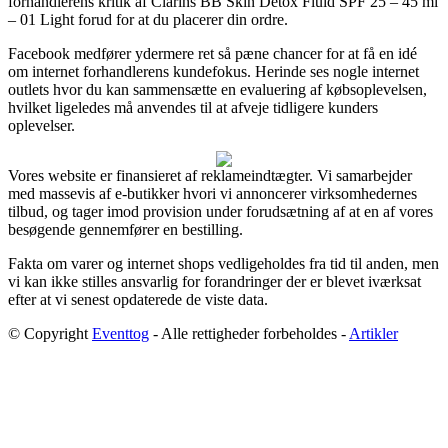
forhandlerens kritik af Clarins BB Skin Detox Fluid SPF 25 – 45 ml
– 01 Light forud for at du placerer din ordre.
Facebook medfører ydermere ret så pæne chancer for at få en idé
om internet forhandlerens kundefokus. Herinde ses nogle internet
outlets hvor du kan sammensætte en evaluering af købsoplevelsen,
hvilket ligeledes må anvendes til at afveje tidligere kunders
oplevelser.
Vores website er finansieret af reklameindtægter. Vi samarbejder
med massevis af e-butikker hvori vi annoncerer virksomhedernes
tilbud, og tager imod provision under forudsætning af at en af vores
besøgende gennemfører en bestilling.
Fakta om varer og internet shops vedligeholdes fra tid til anden, men
vi kan ikke stilles ansvarlig for forandringer der er blevet iværksat
efter at vi senest opdaterede de viste data.
© Copyright
Eventtog
- Alle rettigheder forbeholdes -
Artikler