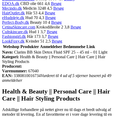
EDOA.dk
CBD olie 661 4,6
Besøg
Mecindo.dk
Medicin 3248 4,5
Besøg
HairOutlet.dk
Hår 53 4,4
Besøg
eHudpleje.dk
Hud 70 4,3
Besøg
Perfect-Body.dk
Beauty 10 4
Besøg
CetinaSkincare.com
Krokodilleolie 2 3,8
Besøg
Cultskincare.dk
Hud 1 3,7
Besøg
Fashiongirl.dk
Hår 173 3,7
Besøg
LookFoxy.dk
Kvinder 51 2,5
Besøg
Webshop
Produkter
Anmeldelser
Bedømmelse
Link
Navn:
Clarins BB Skin Detox Fluid SPF 25 – 45 ml – 01 Light
Kategori:
Health & Beauty || Personal Care || Hair Care || Hair
Styling Products
Producent:
Varenummer:
67040
EAN:
3380810016734
Vurderet til 4 ud af 5 stjerner baseret på 49
anmeldelser
Health & Beauty || Personal Care || Hair
Care || Hair Styling Products
Adskillige forhandlere på nettet giver nu til dags et bredt udvalg af
metoder til levering. En af favoritterne er i vore dage levering til en