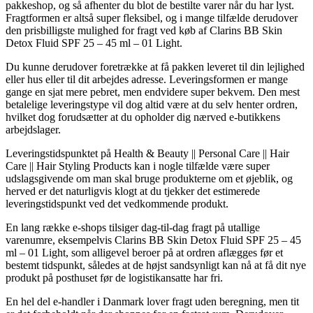
pakkeshop, og så afhenter du blot de bestilte varer når du har lyst.
Fragtformen er altså super fleksibel, og i mange tilfælde derudover
den prisbilligste mulighed for fragt ved køb af Clarins BB Skin
Detox Fluid SPF 25 – 45 ml – 01 Light.
Du kunne derudover foretrække at få pakken leveret til din lejlighed
eller hus eller til dit arbejdes adresse. Leveringsformen er mange
gange en sjat mere pebret, men endvidere super bekvem. Den mest
betalelige leveringstype vil dog altid være at du selv henter ordren,
hvilket dog forudsætter at du opholder dig nærved e-butikkens
arbejdslager.
Leveringstidspunktet på Health & Beauty || Personal Care || Hair
Care || Hair Styling Products kan i nogle tilfælde være super
udslagsgivende om man skal bruge produkterne om et øjeblik, og
herved er det naturligvis klogt at du tjekker det estimerede
leveringstidspunkt ved det vedkommende produkt.
En lang række e-shops tilsiger dag-til-dag fragt på utallige
varenumre, eksempelvis Clarins BB Skin Detox Fluid SPF 25 – 45
ml – 01 Light, som alligevel beroer på at ordren aflægges før et
bestemt tidspunkt, således at de højst sandsynligt kan nå at få dit nye
produkt på posthuset før de logistikansatte har fri.
En hel del e-handler i Danmark lover fragt uden beregning, men tit