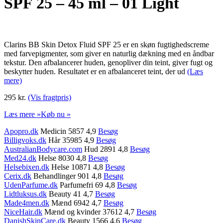
SPF 25 – 45 ml – 01 Light
Clarins BB Skin Detox Fluid SPF 25 er en skøn fugtighedscreme
med farvepigmenter, som giver en naturlig dækning med en åndbar
tekstur. Den afbalancerer huden, genopliver din teint, giver fugt og
beskytter huden. Resultatet er en afbalanceret teint, der ud
(Læs
mere)
295 kr.
(Vis fragtpris)
Læs mere »
Køb nu »
Apopro.dk
Medicin 5857 4,9
Besøg
Billigvoks.dk
Hår 35985 4,9
Besøg
AustralianBodycare.com
Hud 2891 4,8
Besøg
Med24.dk
Helse 8030 4,8
Besøg
Helsebixen.dk
Helse 10871 4,8
Besøg
Cerix.dk
Behandlinger 901 4,8
Besøg
UdenParfume.dk
Parfumefri 69 4,8
Besøg
Lidtluksus.dk
Beauty 41 4,7
Besøg
Made4men.dk
Mænd 6942 4,7
Besøg
NiceHair.dk
Mænd og kvinder 37612 4,7
Besøg
DanishSkinCare.dk
Beauty 1566 4,6
Besøg