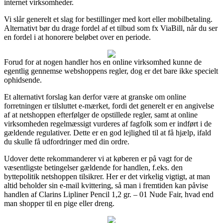
internet virksomheder.
Vi slår generelt et slag for bestillinger med kort eller mobilbetaling.
Alternativt bør du drage fordel af et tilbud som fx ViaBill, når du ser
en fordel i at honorere beløbet over en periode.
Forud for at nogen handler hos en online virksomhed kunne de
egentlig gennemse webshoppens regler, dog er det bare ikke specielt
ophidsende.
Et alternativt forslag kan derfor være at granske om online
forretningen er tilsluttet e-mærket, fordi det generelt er en angivelse
af at netshoppen efterfølger de opstillede regler, samt at online
virksomheden regelmæssigt vurderes af fagfolk som er indført i de
gældende regulativer. Dette er en god lejlighed til at få hjælp, ifald
du skulle få udfordringer med din ordre.
Udover dette rekommanderer vi at køberen er på vagt for de
væsentligste betingelser gældende for handlen, f.eks. den
byttepolitik netshoppen tilsikrer. Her er det virkelig vigtigt, at man
altid beholder sin e-mail kvittering, så man i fremtiden kan påvise
handlen af Clarins Lipliner Pencil 1,2 gr. – 01 Nude Fair, hvad end
man shopper til en pige eller dreng.