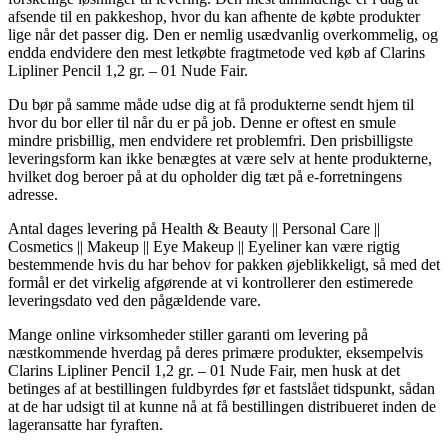
afsende til en pakkeshop, hvor du kan afhente de købte produkter
lige når det passer dig. Den er nemlig usædvanlig overkommelig, og
endda endvidere den mest letkøbte fragtmetode ved køb af Clarins
Lipliner Pencil 1,2 gr. – 01 Nude Fair.
Du bør på samme måde udse dig at få produkterne sendt hjem til
hvor du bor eller til når du er på job. Denne er oftest en smule
mindre prisbillig, men endvidere ret problemfri. Den prisbilligste
leveringsform kan ikke benægtes at være selv at hente produkterne,
hvilket dog beroer på at du opholder dig tæt på e-forretningens
adresse.
Antal dages levering på Health & Beauty || Personal Care ||
Cosmetics || Makeup || Eye Makeup || Eyeliner kan være rigtig
bestemmende hvis du har behov for pakken øjeblikkeligt, så med det
formål er det virkelig afgørende at vi kontrollerer den estimerede
leveringsdato ved den pågældende vare.
Mange online virksomheder stiller garanti om levering på
næstkommende hverdag på deres primære produkter, eksempelvis
Clarins Lipliner Pencil 1,2 gr. – 01 Nude Fair, men husk at det
betinges af at bestillingen fuldbyrdes før et fastslået tidspunkt, sådan
at de har udsigt til at kunne nå at få bestillingen distribueret inden de
lageransatte har fyraften.