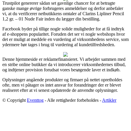
Trustpilot genererer sådan set gavnlige chancer for at betragte
ganske mange øvrige forbrugeres anmeldelser og derfor anbefaler
vi, at du verificerer netbutikkens omtaler af Clarins Lipliner Pencil
1,2 gr. – 01 Nude Fair inden du lægger din bestilling.
Facebook byder på tillige nogle solide muligheder for at få indtryk
af e-shoppens popularitet. Foruden det ser vi nogle webshops hvor
det er muligt at meddele en vurdering af virksomhedens service, som
ydermere bør tages i brug til vurdering af kundetilfredsheden.
Denne hjemmeside er reklamefinansieret. Vi arbejder sammen med
en stribe online butikker da vi introducerer virksomhedernes tilbud,
og indtjener provision forudsat vores besøgende laver et indkøb.
Oplysninger angående produkter og firmaer på nettet opretholdes
ofte, men vi påtager os intet ansvar for forandringer der er blevet
realiseret efter at vi senest opdaterede de anvendte oplysninger.
© Copyright
Eventtog
- Alle rettigheder forbeholdes -
Artikler