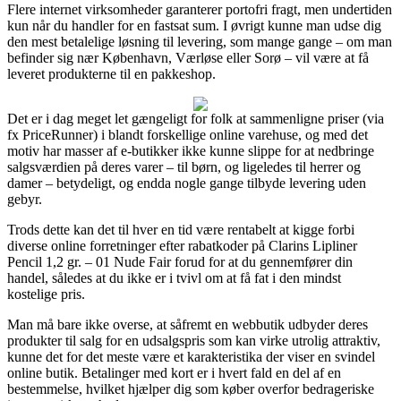
Flere internet virksomheder garanterer portofri fragt, men undertiden
kun når du handler for en fastsat sum. I øvrigt kunne man udse dig
den mest betalelige løsning til levering, som mange gange – om man
befinder sig nær København, Værløse eller Sorø – vil være at få
leveret produkterne til en pakkeshop.
Det er i dag meget let gængeligt for folk at sammenligne priser (via
fx PriceRunner) i blandt forskellige online varehuse, og med det
motiv har masser af e-butikker ikke kunne slippe for at nedbringe
salgsværdien på deres varer – til børn, og ligeledes til herrer og
damer – betydeligt, og endda nogle gange tilbyde levering uden
gebyr.
Trods dette kan det til hver en tid være rentabelt at kigge forbi
diverse online forretninger efter rabatkoder på Clarins Lipliner
Pencil 1,2 gr. – 01 Nude Fair forud for at du gennemfører din
handel, således at du ikke er i tvivl om at få fat i den mindst
kostelige pris.
Man må bare ikke overse, at såfremt en webbutik udbyder deres
produkter til salg for en udsalgspris som kan virke utrolig attraktiv,
kunne det for det meste være et karakteristika der viser en svindel
online butik. Betalinger med kort er i hvert fald en del af en
bestemmelse, hvilket hjælper dig som køber overfor bedrageriske