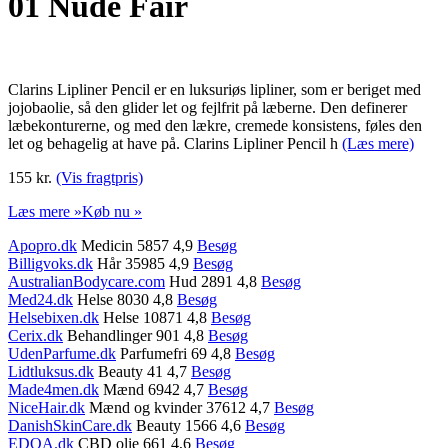
01 Nude Fair
Clarins Lipliner Pencil er en luksuriøs lipliner, som er beriget med
jojobaolie, så den glider let og fejlfrit på læberne. Den definerer
læbekonturerne, og med den lækre, cremede konsistens, føles den
let og behagelig at have på. Clarins Lipliner Pencil h
(Læs mere)
155 kr.
(Vis fragtpris)
Læs mere »
Køb nu »
Apopro.dk
Medicin 5857 4,9
Besøg
Billigvoks.dk
Hår 35985 4,9
Besøg
AustralianBodycare.com
Hud 2891 4,8
Besøg
Med24.dk
Helse 8030 4,8
Besøg
Helsebixen.dk
Helse 10871 4,8
Besøg
Cerix.dk
Behandlinger 901 4,8
Besøg
UdenParfume.dk
Parfumefri 69 4,8
Besøg
Lidtluksus.dk
Beauty 41 4,7
Besøg
Made4men.dk
Mænd 6942 4,7
Besøg
NiceHair.dk
Mænd og kvinder 37612 4,7
Besøg
DanishSkinCare.dk
Beauty 1566 4,6
Besøg
EDOA.dk
CBD olie 661 4,6
Besøg