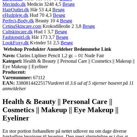
Mecindo.dk
Medicin 3248 4,5
Besøg
HairOutlet.dk
Hår 53 4,4
Besøg
eHudpleje.dk
Hud 70 4,3
Besøg
Perfect-Body.dk
Beauty 10 4
Besøg
CetinaSkincare.com
Krokodilleolie 2 3,8
Besøg
Cultskincare.dk
Hud 1 3,7
Besøg
Fashiongirl.dk
Hår 173 3,7
Besøg
LookFoxy.dk
Kvinder 51 2,5
Besøg
Webshop
Produkter
Anmeldelser
Bedømmelse
Link
Navn:
Clarins Lipliner Pencil 1,2 gr. – 01 Nude Fair
Kategori:
Health & Beauty || Personal Care || Cosmetics || Makeup ||
Eye Makeup || Eyeliner
Producent:
Varenummer:
67112
EAN:
3380814422517
Vurderet til 3.6 ud af 5 stjerner baseret på 11
anmeldelser
Health & Beauty || Personal Care ||
Cosmetics || Makeup || Eye Makeup ||
Eyeliner
En stor portion forhandlere på nettet udlover nu om dage diverse
forskellige løsninger til levering. Den mest almindelige er i dag at