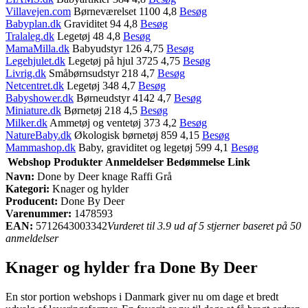
Villavejen.com
Børneværelset 1100 4,8
Besøg
Babyplan.dk
Graviditet 94 4,8
Besøg
Tralaleg.dk
Legetøj 48 4,8
Besøg
MamaMilla.dk
Babyudstyr 126 4,75
Besøg
Legehjulet.dk
Legetøj på hjul 3725 4,75
Besøg
Livrig.dk
Småbørnsudstyr 218 4,7
Besøg
Netcentret.dk
Legetøj 348 4,7
Besøg
Babyshower.dk
Børneudstyr 4142 4,7
Besøg
Miniature.dk
Børnetøj 218 4,5
Besøg
Milker.dk
Ammetøj og ventetøj 373 4,2
Besøg
NatureBaby.dk
Økologisk børnetøj 859 4,15
Besøg
Mammashop.dk
Baby, graviditet og legetøj 599 4,1
Besøg
Webshop
Produkter
Anmeldelser
Bedømmelse
Link
Navn:
Done by Deer knage Raffi Grå
Kategori:
Knager og hylder
Producent:
Done By Deer
Varenummer:
1478593
EAN:
5712643003342
Vurderet til 3.9 ud af 5 stjerner baseret på 50
anmeldelser
Knager og hylder fra Done By Deer
En stor portion webshops i Danmark giver nu om dage et bredt