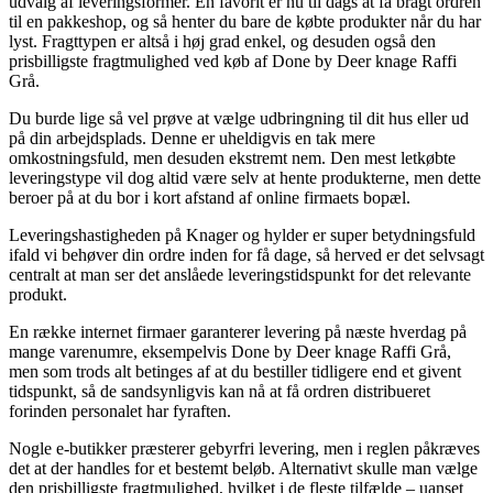
udvalg af leveringsformer. En favorit er nu til dags at få bragt ordren
til en pakkeshop, og så henter du bare de købte produkter når du har
lyst. Fragttypen er altså i høj grad enkel, og desuden også den
prisbilligste fragtmulighed ved køb af Done by Deer knage Raffi
Grå.
Du burde lige så vel prøve at vælge udbringning til dit hus eller ud
på din arbejdsplads. Denne er uheldigvis en tak mere
omkostningsfuld, men desuden ekstremt nem. Den mest letkøbte
leveringstype vil dog altid være selv at hente produkterne, men dette
beroer på at du bor i kort afstand af online firmaets bopæl.
Leveringshastigheden på Knager og hylder er super betydningsfuld
ifald vi behøver din ordre inden for få dage, så herved er det selvsagt
centralt at man ser det anslåede leveringstidspunkt for det relevante
produkt.
En række internet firmaer garanterer levering på næste hverdag på
mange varenumre, eksempelvis Done by Deer knage Raffi Grå,
men som trods alt betinges af at du bestiller tidligere end et givent
tidspunkt, så de sandsynligvis kan nå at få ordren distribueret
forinden personalet har fyraften.
Nogle e-butikker præsterer gebyrfri levering, men i reglen påkræves
det at der handles for et bestemt beløb. Alternativt skulle man vælge
den prisbilligste fragtmulighed, hvilket i de fleste tilfælde – uanset