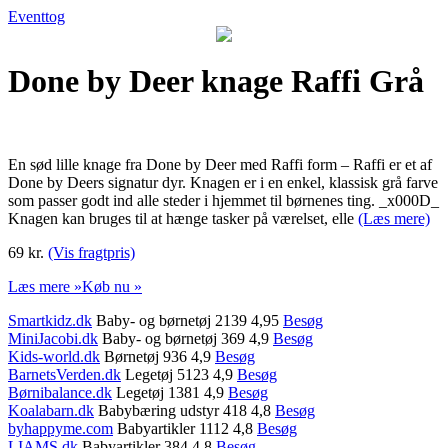
Eventtog
Done by Deer knage Raffi Grå
En sød lille knage fra Done by Deer med Raffi form – Raffi er et af
Done by Deers signatur dyr. Knagen er i en enkel, klassisk grå farve
som passer godt ind alle steder i hjemmet til børnenes ting. _x000D_
Knagen kan bruges til at hænge tasker på værelset, elle
(Læs mere)
69 kr.
(Vis fragtpris)
Læs mere »
Køb nu »
Smartkidz.dk
Baby- og børnetøj 2139 4,95
Besøg
MiniJacobi.dk
Baby- og børnetøj 369 4,9
Besøg
Kids-world.dk
Børnetøj 936 4,9
Besøg
BarnetsVerden.dk
Legetøj 5123 4,9
Besøg
Børnibalance.dk
Legetøj 1381 4,9
Besøg
Koalabarn.dk
Babybæring udstyr 418 4,8
Besøg
byhappyme.com
Babyartikler 1112 4,8
Besøg
LIAMS.dk
Babyartikler 384 4,8
Besøg