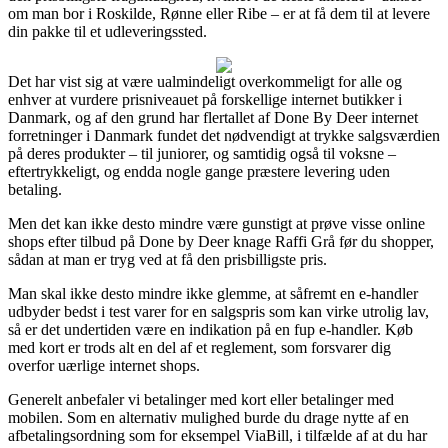
om man bor i Roskilde, Rønne eller Ribe – er at få dem til at levere
din pakke til et udleveringssted.
Det har vist sig at være ualmindeligt overkommeligt for alle og
enhver at vurdere prisniveauet på forskellige internet butikker i
Danmark, og af den grund har flertallet af Done By Deer internet
forretninger i Danmark fundet det nødvendigt at trykke salgsværdien
på deres produkter – til juniorer, og samtidig også til voksne –
eftertrykkeligt, og endda nogle gange præstere levering uden
betaling.
Men det kan ikke desto mindre være gunstigt at prøve visse online
shops efter tilbud på Done by Deer knage Raffi Grå før du shopper,
sådan at man er tryg ved at få den prisbilligste pris.
Man skal ikke desto mindre ikke glemme, at såfremt en e-handler
udbyder bedst i test varer for en salgspris som kan virke utrolig lav,
så er det undertiden være en indikation på en fup e-handler. Køb
med kort er trods alt en del af et reglement, som forsvarer dig
overfor uærlige internet shops.
Generelt anbefaler vi betalinger med kort eller betalinger med
mobilen. Som en alternativ mulighed burde du drage nytte af en
afbetalingsordning som for eksempel ViaBill, i tilfælde af at du har