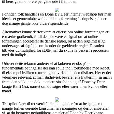
til hensigt at honorere pengene ude i fremtiden.
Forinden folk handler i en Done By Deer internet webshop bør man
ideelt set gennemløbe webbutikkens forretningsbetingelser, det er
dog mange gange ikke videre spændende.
Alternativet kunne derfor være at efterse om online forretningen er
e-mærke godkendt, fordi det bør være et signal om at online
forretningen accepterer de danske regler, og at den regelmæssigt
undersøges af fagfolk som kender de gældende regler. Desuden
tilbydes du mulighed for støtte, når du skulle få besvær i processen
med dit indkøb.
Udover dette rekommanderer vi at køberen er obs på de
fundamentale betingelser der kan spille ind i forbindelse med købet,
til eksempel hvilken returrettighed virksomheden tilsikrer. Her er det
ydermere relevant, at man stadigvæk bevarer ens kvittering, så man i
fremtiden vil kunne dokumentere sin shopping af Done by Deer
knage Raffi Grå, uanset om du søger efter varer til en kvinde eller
mand.
Trustpilot fører til ret værdifulde muligheder for at besigtige ret
mange forhenværende konsumenters meninger og derfor anbefaler
vi, at du betragter netbutikkens omtaler af Done by Deer knage