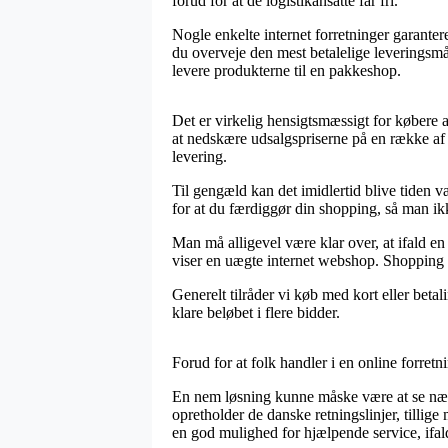
forud for at de logistikansatte får fri.
Nogle enkelte internet forretninger garanter
du overveje den mest betalelige leveringsmå
levere produkterne til en pakkeshop.
Det er virkelig hensigtsmæssigt for købere at 
at nedskære udsalgspriserne på en række af 
levering.
Til gengæld kan det imidlertid blive tiden
for at du færdiggør din shopping, så man ikke 
Man må alligevel være klar over, at ifald en 
viser en uægte internet webshop. Shopping m
Generelt tilråder vi køb med kort eller beta
klare beløbet i flere bidder.
Forud for at folk handler i en online forretn
En nem løsning kunne måske være at se nærme
opretholder de danske retningslinjer, tillige
en god mulighed for hjælpende service, ifald