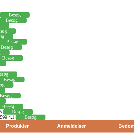
Besøg
Besøg
g
søg
øg
Besøg
Besøg
g
Besøg
esøg
Besøg
øg
Besøg
Besøg
15
Besøg
j 599 4,1
Besøg
Produkter
Anmeldelser
Bedøm