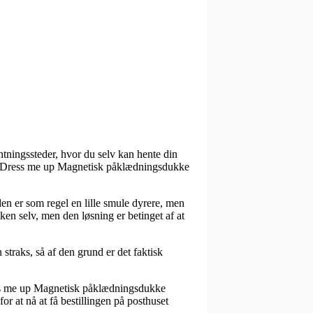
entningssteder, hvor du selv kan hente din
b af Dress me up Magnetisk påklædningsdukke
en er som regel en lille smule dyrere, men
ken selv, men den løsning er betinget af at
traks, så af den grund er det faktisk
ress me up Magnetisk påklædningsdukke
or at nå at få bestillingen på posthuset