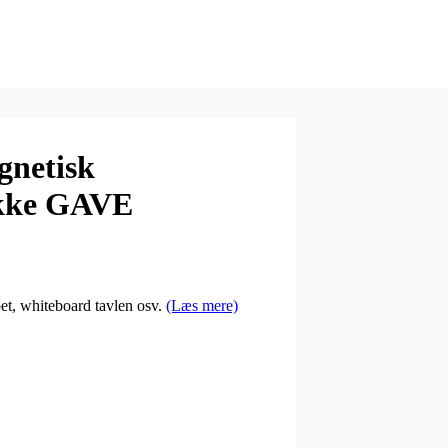
gnetisk
kke GAVE
et, whiteboard tavlen osv.
(Læs mere)