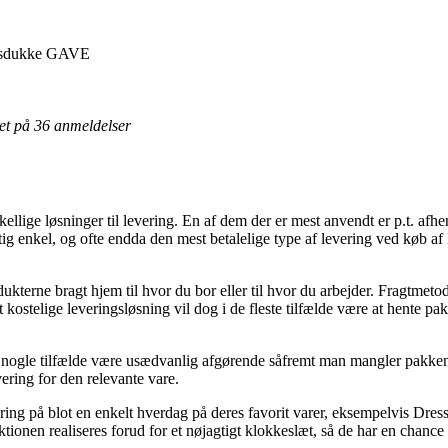
gsdukke GAVE
eret på 36 anmeldelser
kellige løsninger til levering. En af dem der er mest anvendt er p.t. afh
igtig enkel, og ofte endda den mest betalelige type af levering ved kø
terne bragt hjem til hvor du bor eller til hvor du arbejder. Fragtmetod
ostelige leveringsløsning vil dog i de fleste tilfælde være at hente pak
 nogle tilfælde være usædvanlig afgørende såfremt man mangler pakken s
vering for den relevante vare.
vering på blot en enkelt hverdag på deres favorit varer, eksempelvis D
tionen realiseres forud for et nøjagtigt klokkeslæt, så de har en chance f