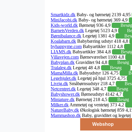
Smartkidz.dk
Baby- og børnetøj 2139 4,95
MiniJacobi.dk
Baby- og børnetøj 369 4,9
Kids-world.dk
Børnetøj 936 4,9
Besø
BarnetsVerden.dk
Legetøj 5123 4,9
Be
Børnibalance.dk
Legetøj 1381 4,9
Bes
Koalabarn.dk
Babybæring udstyr 418 4,8
byhappyme.com
Babyartikler 1112 4,8
LIAMS.dk
Babyartikler 384 4,8
Besø
Villavejen.com
Børneværelset 1100 4,8
Babyplan.dk
Graviditet 94 4,8
Besøg
Tralaleg.dk
Legetøj 48 4,8
Besøg
MamaMilla.dk
Babyudstyr 126 4,75
B
Legehjulet.dk
Legetøj på hjul 3725 4,75
Livrig.dk
Småbørnsudstyr 218 4,7
Bes
Netcentret.dk
Legetøj 348 4,7
Besøg
Babyshower.dk
Børneudstyr 4142 4,7
Miniature.dk
Børnetøj 218 4,5
Besøg
Milker.dk
Ammetøj og ventetøj 373 4,2
NatureBaby.dk
Økologisk børnetøj 859 4,
Mammashop.dk
Baby, graviditet og legetø
Webshop