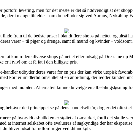
er portofri levering, men for det meste er det så nødvendigt at der shopp
de, der i mange tilfælde – om du befinder sig ved Aarhus, Nykøbing Fals
finde frem til de bedste priser i blandt flere shops på nettet, og altså ha
deres varer – til piger og drenge, samt til mænd og kvinder – voldsomt,
 værd at kontrollere diverse shops på nettet efter udsalg på Dress me
er i tvivl om at få fat i den billigste pris.
e-handler udbyder deres varer for en pris der kan virke utopisk favorabel
ed kort er imidlertid omsluttet af en anordning, der redder kunden imod
linger med mobilen. Alternativt kunne du vælge en afbetalingsløsning fr
ing behøver de i princippet se på dens handelsvilkår, dog er det oftest e
re på hvorvidt e-butikken er støttet af e-mærket, fordi det skulle være
 med at internet selskabet ofte evalueres af sagkyndige der har ekspertis
 du bliver udsat for udfordringer ved dit indkøb.