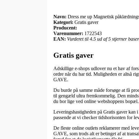
Navn:
Dress me up Magnetisk påklædnin
Kategori:
Gratis gaver
Producent:
Varenummer:
1722543
EAN:
Vurderet til 4.5 ud af 5 stjerner bas
Gratis gaver
Adskillige e-shops udlover nu et hav af fors
ordre når du har tid. Muligheden er altså r
GAVE.
Du burde på samme måde forsøge at få produk
til gengæld ultra fremkommelig. Den mindst k
du bor lige ved online webshoppens bopæl.
Leveringshastigheden på Gratis gaver kan i
passende at vi checker tidshorisonten for le
De fleste online outlets reklamerer med le
GAVE, som trods alt er betinget af at transak