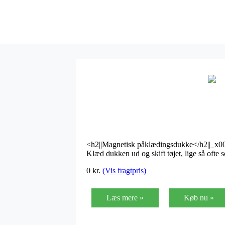
<h2||Magnetisk påklædingsdukke</h2||_x
Klæd dukken ud og skift tøjet, lige så oft
0 kr.
(Vis fragtpris)
Læs mere »
Køb nu »