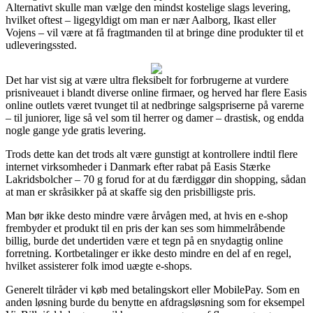
Alternativt skulle man vælge den mindst kostelige slags levering,
hvilket oftest – ligegyldigt om man er nær Aalborg, Ikast eller
Vojens – vil være at få fragtmanden til at bringe dine produkter til et
udleveringssted.
Det har vist sig at være ultra fleksibelt for forbrugerne at vurdere
prisniveauet i blandt diverse online firmaer, og herved har flere Easis
online outlets været tvunget til at nedbringe salgspriserne på varerne
– til juniorer, lige så vel som til herrer og damer – drastisk, og endda
nogle gange yde gratis levering.
Trods dette kan det trods alt være gunstigt at kontrollere indtil flere
internet virksomheder i Danmark efter rabat på Easis Stærke
Lakridsbolcher – 70 g forud for at du færdiggør din shopping, sådan
at man er skråsikker på at skaffe sig den prisbilligste pris.
Man bør ikke desto mindre være årvågen med, at hvis en e-shop
frembyder et produkt til en pris der kan ses som himmelråbende
billig, burde det undertiden være et tegn på en snydagtig online
forretning. Kortbetalinger er ikke desto mindre en del af en regel,
hvilket assisterer folk imod uægte e-shops.
Generelt tilråder vi køb med betalingskort eller MobilePay. Som en
anden løsning burde du benytte en afdragsløsning som for eksempel