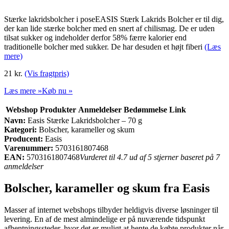
Stærke lakridsbolcher i poseEASIS Stærk Lakrids Bolcher er til dig,
der kan lide stærke bolcher med en snert af chilismag. De er uden
tilsat sukker og indeholder derfor 58% færre kalorier end
traditionelle bolcher med sukker. De har desuden et højt fiberi
(Læs
mere)
21 kr.
(Vis fragtpris)
Læs mere »
Køb nu »
Webshop
Produkter
Anmeldelser
Bedømmelse
Link
Navn:
Easis Stærke Lakridsbolcher – 70 g
Kategori:
Bolscher, karameller og skum
Producent:
Easis
Varenummer:
5703161807468
EAN:
5703161807468
Vurderet til 4.7 ud af 5 stjerner baseret på 7
anmeldelser
Bolscher, karameller og skum fra Easis
Masser af internet webshops tilbyder heldigvis diverse løsninger til
levering. En af de mest almindelige er på nuværende tidspunkt
afhentningssteder, hvor det er muligt at hente de købte produkter når