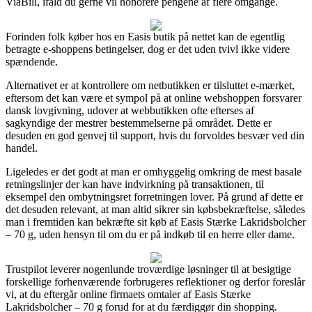
ViaBill, ifald du gerne vil honorere pengene af flere omgange.
Forinden folk køber hos en Easis butik på nettet kan de egentlig
betragte e-shoppens betingelser, dog er det uden tvivl ikke videre
spændende.
Alternativet er at kontrollere om netbutikken er tilsluttet e-mærket,
eftersom det kan være et sympol på at online webshoppen forsvarer
dansk lovgivning, udover at webbutikken ofte efterses af
sagkyndige der mestrer bestemmelserne på området. Dette er
desuden en god genvej til support, hvis du forvoldes besvær ved din
handel.
Ligeledes er det godt at man er omhyggelig omkring de mest basale
retningslinjer der kan have indvirkning på transaktionen, til
eksempel den ombytningsret forretningen lover. På grund af dette er
det desuden relevant, at man altid sikrer sin købsbekræftelse, således
man i fremtiden kan bekræfte sit køb af Easis Stærke Lakridsbolcher
– 70 g, uden hensyn til om du er på indkøb til en herre eller dame.
Trustpilot leverer nogenlunde troværdige løsninger til at besigtige
forskellige forhenværende forbrugeres reflektioner og derfor foreslår
vi, at du eftergår online firmaets omtaler af Easis Stærke
Lakridsbolcher – 70 g forud for at du færdiggør din shopping.