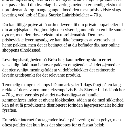
det passer ind i din hverdag. Leveringsmetoden er nemlig ekstremt
uproblematisk, og mange gange tilmed den mest prisbevidste slags
levering ved køb af Easis Stærke Lakridsbolcher – 70 g.
Du kan tillige prøve at få ordren leveret til din private bopæl eller til
din arbejdsplads. Fragtmuligheden viser sig undertiden en lille smule
dyrere, men derudover ekstremt uproblematisk. Den mest
prisbevidste leveringsudgave kan ikke benægtes at være selv at
hente pakken, men det er betinget af at du befinder dig nær online
shoppens tilholdssted.
Leveringshastigheden på Bolscher, karameller og skum er ret
væsentlig ifald man behøver pakken omgående, så i det øjemed er
det øjensynligt meningsfuldt at vi dobbelttjekker det estimerede
leveringstidspunkt for det relevante produkt.
Temmelig mange netshops i Danmark yder 1 dags fragt på en lang
række af deres varenumre, eksempelvis Easis Stærke Lakridsbolcher
– 70 g, men vær obs på at det nødvendiggør at handlen
gemmenføres inden et givent klokkeslæt, sådan at de med sikkerhed
kan nå at få produkterne distribueret forinden lagerpersonalet holder
fyraften.
En række internet foretagender byder på levering uden gebyr, men
oftest gælder det kun hvis der shoppes for et fastsat beløb.