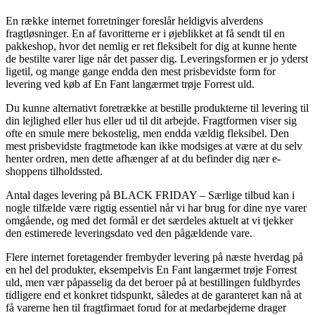
En række internet forretninger foreslår heldigvis alverdens
fragtløsninger. En af favoritterne er i øjeblikket at få sendt til en
pakkeshop, hvor det nemlig er ret fleksibelt for dig at kunne hente
de bestilte varer lige når det passer dig. Leveringsformen er jo yderst
ligetil, og mange gange endda den mest prisbevidste form for
levering ved køb af En Fant langærmet trøje Forrest uld.
Du kunne alternativt foretrække at bestille produkterne til levering til
din lejlighed eller hus eller ud til dit arbejde. Fragtformen viser sig
ofte en smule mere bekostelig, men endda vældig fleksibel. Den
mest prisbevidste fragtmetode kan ikke modsiges at være at du selv
henter ordren, men dette afhænger af at du befinder dig nær e-
shoppens tilholdssted.
Antal dages levering på BLACK FRIDAY – Særlige tilbud kan i
nogle tilfælde være rigtig essentiel når vi har brug for dine nye varer
omgående, og med det formål er det særdeles aktuelt at vi tjekker
den estimerede leveringsdato ved den pågældende vare.
Flere internet foretagender frembyder levering på næste hverdag på
en hel del produkter, eksempelvis En Fant langærmet trøje Forrest
uld, men vær påpasselig da det beroer på at bestillingen fuldbyrdes
tidligere end et konkret tidspunkt, således at de garanteret kan nå at
få varerne hen til fragtfirmaet forud for at medarbejderne drager