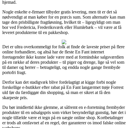
hjemad.
Nogle enkelte e-firmaer tilbyder gratis levering, men tit er det så
nødvendigt at man køber for en præcis sum. Som alternativ kan man
tage den prisbilligste fragtløsning, hvilket tit – ligegyldigt om man
bor ved Fredericia, Frederiksværk eller Humlebæk – vil være at få
leveret produkterne til en pakkeshop.
Det er ultra overkommeligt for folk at finde de laveste priser på flere
online forhandlere, og altså har de fleste En Fant internet
foretagender ikke kunne lade være med at formindske salgsværdien
på en række af deres produkter – til piger og drenge, lige så vel som
til damer og herrer – betragteligt, og endda nogle gange frembyde
portofri fragt.
Derfor kan det stadigvæk blive fordelagtigt at kigge forbi nogle
forskellige e-butikker efter rabat på En Fant langærmet trøje Forrest
uld før du færdiggør din shopping, så man er sikret at få den
skarpeste pris.
Du bør imidlertid ikke glemme, at såfremt en e-forretning frembyder
produkter til en udsalgspris som virker besynderligt gunstig, bør det i
nogle tilfælde være et tegn på en uægte online shop. Kortbetalinger
er trods alt omfavnet af en regel, der garanterer os imod falske online
webshops.