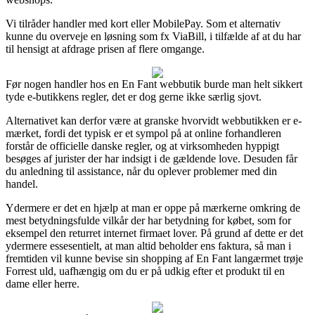
Vi tilråder handler med kort eller MobilePay. Som et alternativ
kunne du overveje en løsning som fx ViaBill, i tilfælde af at du har
til hensigt at afdrage prisen af flere omgange.
Før nogen handler hos en En Fant webbutik burde man helt sikkert
tyde e-butikkens regler, det er dog gerne ikke særlig sjovt.
Alternativet kan derfor være at granske hvorvidt webbutikken er e-
mærket, fordi det typisk er et sympol på at online forhandleren
forstår de officielle danske regler, og at virksomheden hyppigt
besøges af jurister der har indsigt i de gældende love. Desuden får
du anledning til assistance, når du oplever problemer med din
handel.
Ydermere er det en hjælp at man er oppe på mærkerne omkring de
mest betydningsfulde vilkår der har betydning for købet, som for
eksempel den returret internet firmaet lover. På grund af dette er det
ydermere essesentielt, at man altid beholder ens faktura, så man i
fremtiden vil kunne bevise sin shopping af En Fant langærmet trøje
Forrest uld, uafhængig om du er på udkig efter et produkt til en
dame eller herre.