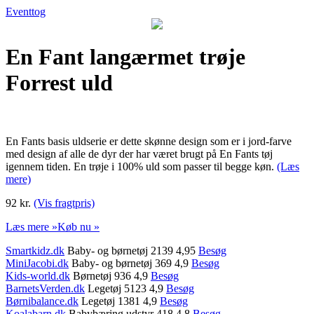
Eventtog
En Fant langærmet trøje
Forrest uld
En Fants basis uldserie er dette skønne design som er i jord-farve
med design af alle de dyr der har været brugt på En Fants tøj
igennem tiden. En trøje i 100% uld som passer til begge køn.
(Læs
mere)
92 kr.
(Vis fragtpris)
Læs mere »
Køb nu »
Smartkidz.dk
Baby- og børnetøj 2139 4,95
Besøg
MiniJacobi.dk
Baby- og børnetøj 369 4,9
Besøg
Kids-world.dk
Børnetøj 936 4,9
Besøg
BarnetsVerden.dk
Legetøj 5123 4,9
Besøg
Børnibalance.dk
Legetøj 1381 4,9
Besøg
Koalabarn.dk
Babybæring udstyr 418 4,8
Besøg