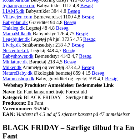
byhappyme.com
Babyartikler 1112 4,8
Besøg
LIAMS.dk
Babyartikler 384 4,8
Besøg
Villavejen.com
Børneværelset 1100 4,8
Besøg
Babyplan.dk
Graviditet 94 4,8
Besøg
Tralaleg.dk
Legetøj 48 4,8
Besøg
MamaMilla.dk
Babyudstyr 126 4,75
Besøg
Legehjulet.dk
Legetøj på hjul 3725 4,75
Besøg
Livrig.dk
Småbørnsudstyr 218 4,7
Besøg
Netcentret.dk
Legetøj 348 4,7
Besøg
Babyshower.dk
Børneudstyr 4142 4,7
Besøg
Miniature.dk
Børnetøj 218 4,5
Besøg
Milker.dk
Ammetøj og ventetøj 373 4,2
Besøg
NatureBaby.dk
Økologisk børnetøj 859 4,15
Besøg
Mammashop.dk
Baby, graviditet og legetøj 599 4,1
Besøg
Webshop
Produkter
Anmeldelser
Bedømmelse
Link
Navn:
En Fant langærmet trøje Forrest uld
Kategori:
BLACK FRIDAY – Særlige tilbud
Producent:
En Fant
Varenummer:
962045
EAN:
Vurderet til 4.3 ud af 5 stjerner baseret på 47 anmeldelser
BLACK FRIDAY – Særlige tilbud fra En
Fant