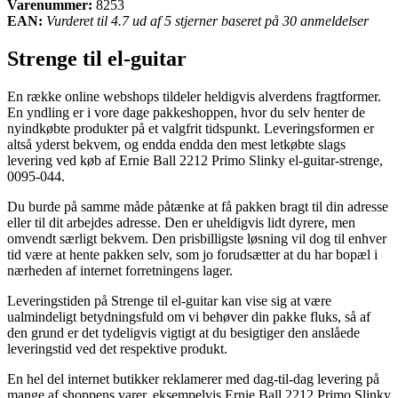
Varenummer:
8253
EAN:
Vurderet til 4.7 ud af 5 stjerner baseret på 30 anmeldelser
Strenge til el-guitar
En række online webshops tildeler heldigvis alverdens fragtformer.
En yndling er i vore dage pakkeshoppen, hvor du selv henter de
nyindkøbte produkter på et valgfrit tidspunkt. Leveringsformen er
altså yderst bekvem, og endda endda den mest letkøbte slags
levering ved køb af Ernie Ball 2212 Primo Slinky el-guitar-strenge,
0095-044.
Du burde på samme måde påtænke at få pakken bragt til din adresse
eller til dit arbejdes adresse. Den er uheldigvis lidt dyrere, men
omvendt særligt bekvem. Den prisbilligste løsning vil dog til enhver
tid være at hente pakken selv, som jo forudsætter at du har bopæl i
nærheden af internet forretningens lager.
Leveringstiden på Strenge til el-guitar kan vise sig at være
ualmindeligt betydningsfuld om vi behøver din pakke fluks, så af
den grund er det tydeligvis vigtigt at du besigtiger den anslåede
leveringstid ved det respektive produkt.
En hel del internet butikker reklamerer med dag-til-dag levering på
mange af shoppens varer, eksempelvis Ernie Ball 2212 Primo Slinky