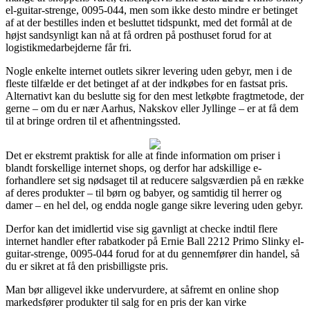
el-guitar-strenge, 0095-044, men som ikke desto mindre er betinget
af at der bestilles inden et besluttet tidspunkt, med det formål at de
højst sandsynligt kan nå at få ordren på posthuset forud for at
logistikmedarbejderne får fri.
Nogle enkelte internet outlets sikrer levering uden gebyr, men i de
fleste tilfælde er det betinget af at der indkøbes for en fastsat pris.
Alternativt kan du beslutte sig for den mest letkøbte fragtmetode, der
gerne – om du er nær Aarhus, Nakskov eller Jyllinge – er at få dem
til at bringe ordren til et afhentningssted.
Det er ekstremt praktisk for alle at finde information om priser i
blandt forskellige internet shops, og derfor har adskillige e-
forhandlere set sig nødsaget til at reducere salgsværdien på en række
af deres produkter – til børn og babyer, og samtidig til herrer og
damer – en hel del, og endda nogle gange sikre levering uden gebyr.
Derfor kan det imidlertid vise sig gavnligt at checke indtil flere
internet handler efter rabatkoder på Ernie Ball 2212 Primo Slinky el-
guitar-strenge, 0095-044 forud for at du gennemfører din handel, så
du er sikret at få den prisbilligste pris.
Man bør alligevel ikke undervurdere, at såfremt en online shop
markedsfører produkter til salg for en pris der kan virke