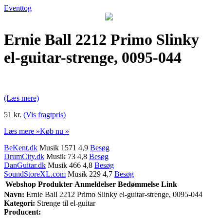
Eventtog
Ernie Ball 2212 Primo Slinky
el-guitar-strenge, 0095-044
(Læs mere)
51 kr.
(Vis fragtpris)
Læs mere »
Køb nu »
BeKent.dk
Musik 1571 4,9
Besøg
DrumCity.dk
Musik 73 4,8
Besøg
DanGuitar.dk
Musik 466 4,8
Besøg
SoundStoreXL.com
Musik 229 4,7
Besøg
Webshop
Produkter
Anmeldelser
Bedømmelse
Link
Navn:
Ernie Ball 2212 Primo Slinky el-guitar-strenge, 0095-044
Kategori:
Strenge til el-guitar
Producent: