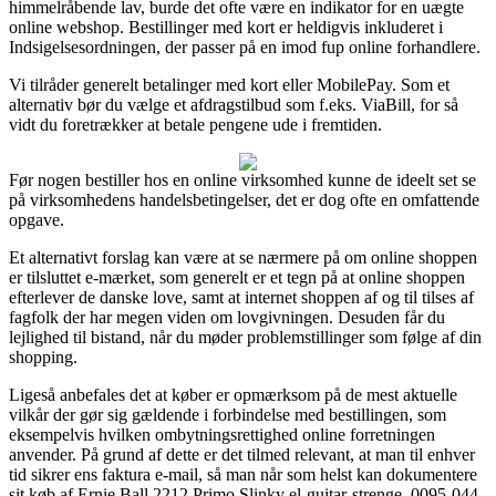
himmelråbende lav, burde det ofte være en indikator for en uægte
online webshop. Bestillinger med kort er heldigvis inkluderet i
Indsigelsesordningen, der passer på en imod fup online forhandlere.
Vi tilråder generelt betalinger med kort eller MobilePay. Som et
alternativ bør du vælge et afdragstilbud som f.eks. ViaBill, for så
vidt du foretrækker at betale pengene ude i fremtiden.
Før nogen bestiller hos en online virksomhed kunne de ideelt set se
på virksomhedens handelsbetingelser, det er dog ofte en omfattende
opgave.
Et alternativt forslag kan være at se nærmere på om online shoppen
er tilsluttet e-mærket, som generelt er et tegn på at online shoppen
efterlever de danske love, samt at internet shoppen af og til tilses af
fagfolk der har megen viden om lovgivningen. Desuden får du
lejlighed til bistand, når du møder problemstillinger som følge af din
shopping.
Ligeså anbefales det at køber er opmærksom på de mest aktuelle
vilkår der gør sig gældende i forbindelse med bestillingen, som
eksempelvis hvilken ombytningsrettighed online forretningen
anvender. På grund af dette er det tilmed relevant, at man til enhver
tid sikrer ens faktura e-mail, så man når som helst kan dokumentere
sit køb af Ernie Ball 2212 Primo Slinky el-guitar-strenge, 0095-044,