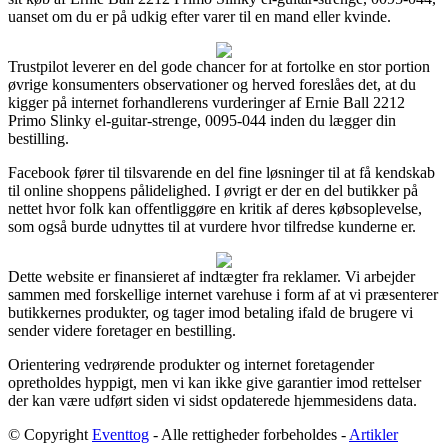
uanset om du er på udkig efter varer til en mand eller kvinde.
Trustpilot leverer en del gode chancer for at fortolke en stor portion
øvrige konsumenters observationer og herved foreslåes det, at du
kigger på internet forhandlerens vurderinger af Ernie Ball 2212
Primo Slinky el-guitar-strenge, 0095-044 inden du lægger din
bestilling.
Facebook fører til tilsvarende en del fine løsninger til at få kendskab
til online shoppens pålidelighed. I øvrigt er der en del butikker på
nettet hvor folk kan offentliggøre en kritik af deres købsoplevelse,
som også burde udnyttes til at vurdere hvor tilfredse kunderne er.
Dette website er finansieret af indtægter fra reklamer. Vi arbejder
sammen med forskellige internet varehuse i form af at vi præsenterer
butikkernes produkter, og tager imod betaling ifald de brugere vi
sender videre foretager en bestilling.
Orientering vedrørende produkter og internet foretagender
opretholdes hyppigt, men vi kan ikke give garantier imod rettelser
der kan være udført siden vi sidst opdaterede hjemmesidens data.
© Copyright
Eventtog
- Alle rettigheder forbeholdes -
Artikler