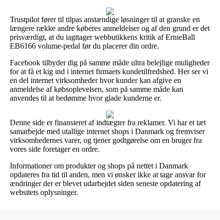
Trustpilot fører til tilpas anstændige løsninger til at granske en
længere række andre køberes anmeldelser og af den grund er det
prisværdigt, at du iagttager webbutikkens kritik af ErnieBall
EB6166 volume-pedal før du placerer din ordre.
Facebook tilbyder dig på samme måde ultra belejlige muligheder
for at få et kig ind i internet firmaets kundetilfredshed. Her ser vi
en del internet virksomheder hvor kunder kan afgive en
anmeldelse af købsoplevelsen, som på samme måde kan
anvendes til at bedømme hvor glade kunderne er.
Denne side er finansieret af indtægter fra reklamer. Vi har et tæt
samarbejde med utallige internet shops i Danmark og fremviser
virksomhedernes varer, og tjener godtgørelse om en bruger fra
vores side foretager en ordre.
Informationer om produkter og shops på nettet i Danmark
opdateres fra tid til anden, men vi ønsker ikke at tage ansvar for
ændringer der er blevet udarbejdet siden seneste opdatering af
websitets oplysninger.