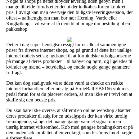
Nogle få shops på nettet tilbyder levering uden gebyr, men i
mange tilfælde forudsætter det at der indkøbes for en konkret
pris. I øvrigt kan man overveje den billigste leveringsversion, der
oftest – uafhængig om man bor nær Herning, Varde eller
Ringkøbing – vil være at få dem til at bringe din bestilling til en
pakkeshop.
Det er i dag super hensigtsmæssigt for os alle at sammenligne
priser fra diverse internet shops, og på grund af dette har utallige
internet outlets set sig nødsaget til at formindske udsalgspriserne
på mange af deres produkter – til babyer og børn, og ligeledes til
kvinder og mænd – betydeligt, og endda nogle gange garantere
fri fragt.
Det kan dog stadigvæk være tiden værd at checke en række
internet forhandlere efter udsalg på ErnieBall EB6166 volume-
pedal forud for at du placerer ordren, så man ikke er i tvivl om at
skaffe sig den bedste pris.
Du skal bare ikke overse, at såfremt en online webshop afsætter
deres produkter til salg for en udsalgspris der kan virke utrolig
fremragende, så bør det mange gange være et signal om en
uærlig internet virksomhed. Køb med gængse betalingskort er på
den anden side omfattet af en vedtægt, som bistår os imod uægte
e-forhandlere.