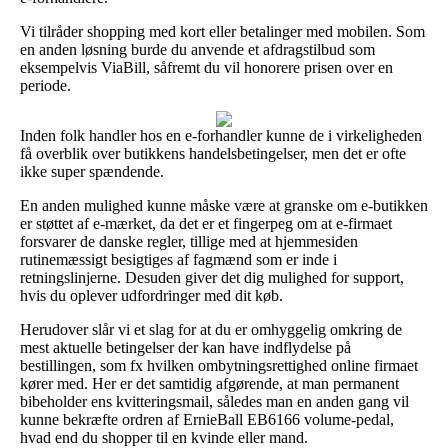
Vi tilråder shopping med kort eller betalinger med mobilen. Som
en anden løsning burde du anvende et afdragstilbud som
eksempelvis ViaBill, såfremt du vil honorere prisen over en
periode.
Inden folk handler hos en e-forhandler kunne de i virkeligheden
få overblik over butikkens handelsbetingelser, men det er ofte
ikke super spændende.
En anden mulighed kunne måske være at granske om e-butikken
er støttet af e-mærket, da det er et fingerpeg om at e-firmaet
forsvarer de danske regler, tillige med at hjemmesiden
rutinemæssigt besigtiges af fagmænd som er inde i
retningslinjerne. Desuden giver det dig mulighed for support,
hvis du oplever udfordringer med dit køb.
Herudover slår vi et slag for at du er omhyggelig omkring de
mest aktuelle betingelser der kan have indflydelse på
bestillingen, som fx hvilken ombytningsrettighed online firmaet
kører med. Her er det samtidig afgørende, at man permanent
bibeholder ens kvitteringsmail, således man en anden gang vil
kunne bekræfte ordren af ErnieBall EB6166 volume-pedal,
hvad end du shopper til en kvinde eller mand.