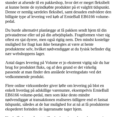
stunder at afsende til en pakkeshop, hvor det er meget fleksibelt
at kunne hente de nyindkøbte produkter på et valgfrit tidspunkt.
Denne er nemlig særdeles fleksibel, samt desuden endvidere den
billigste type af levering ved køb af ErnieBall EB6166 volume-
pedal.
Du burde alternativt planlægge at få pakken sendt hjem til din
privatadresse eller ud på din arbejdsplads. Fragtformen viser sig
oftest en sjat dyrere, men også rigtig nem. Den mindst kostelige
mulighed for fragt kan ikke benægtes at være at hente
produkterne selv, hvilket nødvendiggør at du fysisk befinder dig
nær webshoppens lager.
Antal dages levering på Volume er jo ekstremt vigtig når du har
brug for produktet fluks, og af den grund er det virkelig
passende at man finder den anslåede leveringsdato ved det
vedkommende produkt.
Flere online virksomheder giver løfte om levering på blot en
enkelt hverdag på adskillige varenumre, eksempelvis ErnieBall
EB6166 volume-pedal, men som ikke desto mindre
nødvendiggør at transaktionen realiseres tidligere end et fastsat
tidspunkt, således at de har mulighed for at nå at få produkterne
ekspederet forinden de lageransatte tager hjem.