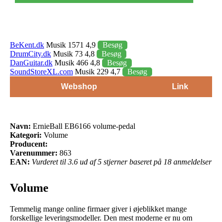
BeKent.dk
Musik 1571 4,9
Besøg
DrumCity.dk
Musik 73 4,8
Besøg
DanGuitar.dk
Musik 466 4,8
Besøg
SoundStoreXL.com
Musik 229 4,7
Besøg
Webshop
Link
Navn:
ErnieBall EB6166 volume-pedal
Kategori:
Volume
Producent:
Varenummer:
863
EAN:
Vurderet til 3.6 ud af 5 stjerner baseret på 18 anmeldelser
Volume
Temmelig mange online firmaer giver i øjeblikket mange
forskellige leveringsmodeller. Den mest moderne er nu om