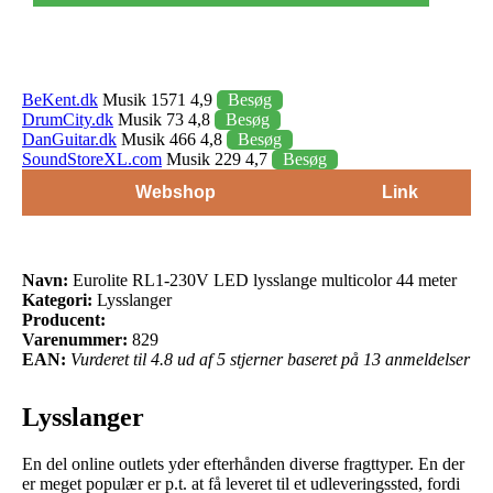
BeKent.dk
Musik 1571 4,9
Besøg
DrumCity.dk
Musik 73 4,8
Besøg
DanGuitar.dk
Musik 466 4,8
Besøg
SoundStoreXL.com
Musik 229 4,7
Besøg
Webshop
Link
Navn:
Eurolite RL1-230V LED lysslange multicolor 44 meter
Kategori:
Lysslanger
Producent:
Varenummer:
829
EAN:
Vurderet til 4.8 ud af 5 stjerner baseret på 13 anmeldelser
Lysslanger
En del online outlets yder efterhånden diverse fragttyper. En der
er meget populær er p.t. at få leveret til et udleveringssted, fordi