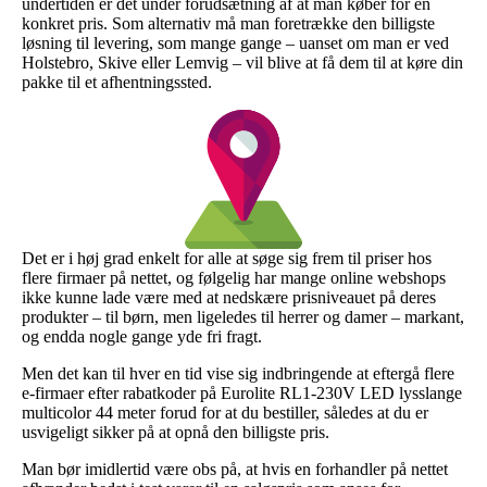
undertiden er det under forudsætning af at man køber for en
konkret pris. Som alternativ må man foretrække den billigste
løsning til levering, som mange gange – uanset om man er ved
Holstebro, Skive eller Lemvig – vil blive at få dem til at køre din
pakke til et afhentningssted.
Det er i høj grad enkelt for alle at søge sig frem til priser hos
flere firmaer på nettet, og følgelig har mange online webshops
ikke kunne lade være med at nedskære prisniveauet på deres
produkter – til børn, men ligeledes til herrer og damer – markant,
og endda nogle gange yde fri fragt.
Men det kan til hver en tid vise sig indbringende at eftergå flere
e-firmaer efter rabatkoder på Eurolite RL1-230V LED lysslange
multicolor 44 meter forud for at du bestiller, således at du er
usvigeligt sikker på at opnå den billigste pris.
Man bør imidlertid være obs på, at hvis en forhandler på nettet