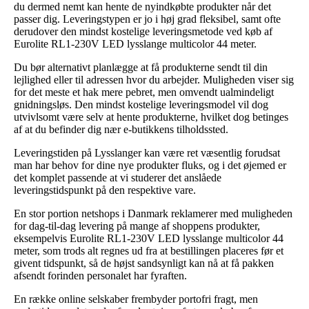
du dermed nemt kan hente de nyindkøbte produkter når det
passer dig. Leveringstypen er jo i høj grad fleksibel, samt ofte
derudover den mindst kostelige leveringsmetode ved køb af
Eurolite RL1-230V LED lysslange multicolor 44 meter.
Du bør alternativt planlægge at få produkterne sendt til din
lejlighed eller til adressen hvor du arbejder. Muligheden viser sig
for det meste et hak mere pebret, men omvendt ualmindeligt
gnidningsløs. Den mindst kostelige leveringsmodel vil dog
utvivlsomt være selv at hente produkterne, hvilket dog betinges
af at du befinder dig nær e-butikkens tilholdssted.
Leveringstiden på Lysslanger kan være ret væsentlig forudsat
man har behov for dine nye produkter fluks, og i det øjemed er
det komplet passende at vi studerer det anslåede
leveringstidspunkt på den respektive vare.
En stor portion netshops i Danmark reklamerer med muligheden
for dag-til-dag levering på mange af shoppens produkter,
eksempelvis Eurolite RL1-230V LED lysslange multicolor 44
meter, som trods alt regnes ud fra at bestillingen placeres før et
givent tidspunkt, så de højst sandsynligt kan nå at få pakken
afsendt forinden personalet har fyraften.
En række online selskaber frembyder portofri fragt, men