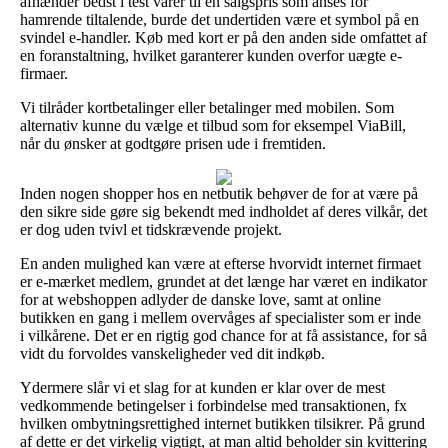
afhænder bedst i test varer til en salgspris som anses for
hamrende tiltalende, burde det undertiden være et symbol på en
svindel e-handler. Køb med kort er på den anden side omfattet af
en foranstaltning, hvilket garanterer kunden overfor uægte e-
firmaer.
Vi tilråder kortbetalinger eller betalinger med mobilen. Som
alternativ kunne du vælge et tilbud som for eksempel ViaBill,
når du ønsker at godtgøre prisen ude i fremtiden.
Inden nogen shopper hos en netbutik behøver de for at være på
den sikre side gøre sig bekendt med indholdet af deres vilkår, det
er dog uden tvivl et tidskrævende projekt.
En anden mulighed kan være at efterse hvorvidt internet firmaet
er e-mærket medlem, grundet at det længe har været en indikator
for at webshoppen adlyder de danske love, samt at online
butikken en gang i mellem overvåges af specialister som er inde
i vilkårene. Det er en rigtig god chance for at få assistance, for så
vidt du forvoldes vanskeligheder ved dit indkøb.
Ydermere slår vi et slag for at kunden er klar over de mest
vedkommende betingelser i forbindelse med transaktionen, fx
hvilken ombytningsrettighed internet butikken tilsikrer. På grund
af dette er det virkelig vigtigt, at man altid beholder sin kvittering