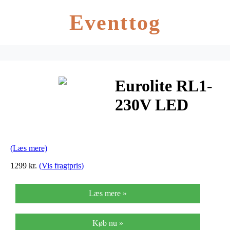
Eventtog
Eurolite RL1-
230V LED
lysslange
multicolor 44
(Læs mere)
meter
1299 kr.
(Vis fragtpris)
Læs mere »
Køb nu »