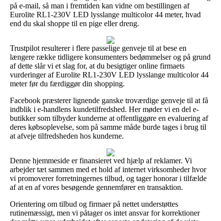
på e-mail, så man i fremtiden kan vidne om bestillingen af
Eurolite RL1-230V LED lysslange multicolor 44 meter, hvad
end du skal shoppe til en pige eller dreng.
Trustpilot resulterer i flere passelige genveje til at bese en
længere række tidligere konsumenters bedømmelser og på grund
af dette slår vi et slag for, at du besigtiger online firmaets
vurderinger af Eurolite RL1-230V LED lysslange multicolor 44
meter før du færdiggør din shopping.
Facebook præsterer lignende ganske troværdige genveje til at få
indblik i e-handlens kundetilfredshed. Her møder vi en del e-
butikker som tilbyder kunderne at offentliggøre en evaluering af
deres købsoplevelse, som på samme måde burde tages i brug til
at afveje tilfredsheden hos kunderne.
Denne hjemmeside er finansieret ved hjælp af reklamer. Vi
arbejder tæt sammen med et hold af internet virksomheder hvor
vi promoverer forretningernes tilbud, og tager honorar i tilfælde
af at en af vores besøgende gennemfører en transaktion.
Orientering om tilbud og firmaer på nettet understøttes
rutinemæssigt, men vi påtager os intet ansvar for korrektioner