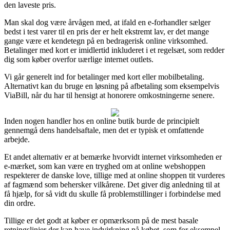
den laveste pris.
Man skal dog være årvågen med, at ifald en e-forhandler sælger
bedst i test varer til en pris der er helt ekstremt lav, er det mange
gange være et kendetegn på en bedragerisk online virksomhed.
Betalinger med kort er imidlertid inkluderet i et regelsæt, som redder
dig som køber overfor uærlige internet outlets.
Vi går generelt ind for betalinger med kort eller mobilbetaling.
Alternativt kan du bruge en løsning på afbetaling som eksempelvis
ViaBill, når du har til hensigt at honorere omkostningerne senere.
Inden nogen handler hos en online butik burde de principielt
gennemgå dens handelsaftale, men det er typisk et omfattende
arbejde.
Et andet alternativ er at bemærke hvorvidt internet virksomheden er
e-mærket, som kan være en tryghed om at online webshoppen
respekterer de danske love, tillige med at online shoppen tit vurderes
af fagmænd som behersker vilkårene. Det giver dig anledning til at
få hjælp, for så vidt du skulle få problemstillinger i forbindelse med
din ordre.
Tillige er det godt at køber er opmærksom på de mest basale
retningslinjer der kan have indvirkning på købet, som for eksempel