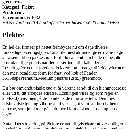
greenmoto
Kategori:
Plektre
Producent:
Varenummer:
1032
EAN:
Vurderet til 4.5 ud af 5 stjerner baseret på 45 anmeldelser
Plektre
En hel del firmaer på nettet frembyder nu om dage diverse
forskellige leveringstyper. En af de mest almindelige er i vore dage
at få sendt til en pakkeshop, fordi du så nemt kan hente de bestilte
produkter lige præcis når det passer ind i din kalender.
Leveringsformen er jo yderst bekvem, og i mange tilfælde ydermere
den mest betalelige form for fragt ved køb af Fender
351ShapePremium,Medium plektre(12stk.) greenmoto.
Du bør omvendt planlægge at få varerne sendt til din hjemmeadresse
eller ud til dit arbejdes adresse. Løsningen viser sig som regel en
anelse dyrere, men på den anden side ultra smertefri. Den mest
prisbevidste løsning vil dog altid vise sig at være at du selv henter
varerne, som jo beroer på at du bor i kort afstand af e-shoppens
lager.
Antal dages levering på Plektre er naturligvis ekstremt væsentlig om
du skal bruge dine nye produkter om et øjeblik, og i det øjemed er