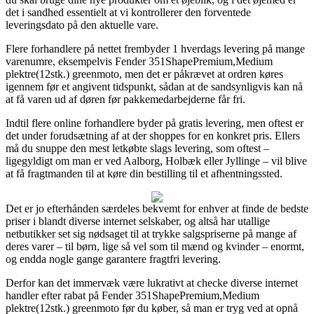
det i sandhed essentielt at vi kontrollerer den forventede
leveringsdato på den aktuelle vare.
Flere forhandlere på nettet frembyder 1 hverdags levering på mange
varenumre, eksempelvis Fender 351ShapePremium,Medium
plektre(12stk.) greenmoto, men det er påkrævet at ordren køres
igennem før et angivent tidspunkt, sådan at de sandsynligvis kan nå
at få varen ud af døren før pakkemedarbejderne får fri.
Indtil flere online forhandlere byder på gratis levering, men oftest er
det under forudsætning af at der shoppes for en konkret pris. Ellers
må du snuppe den mest letkøbte slags levering, som oftest –
ligegyldigt om man er ved Aalborg, Holbæk eller Jyllinge – vil blive
at få fragtmanden til at køre din bestilling til et afhentningssted.
Det er jo efterhånden særdeles bekvemt for enhver at finde de bedste
priser i blandt diverse internet selskaber, og altså har utallige
netbutikker set sig nødsaget til at trykke salgspriserne på mange af
deres varer – til børn, lige så vel som til mænd og kvinder – enormt,
og endda nogle gange garantere fragtfri levering.
Derfor kan det immervæk være lukrativt at checke diverse internet
handler efter rabat på Fender 351ShapePremium,Medium
plektre(12stk.) greenmoto før du køber, så man er tryg ved at opnå