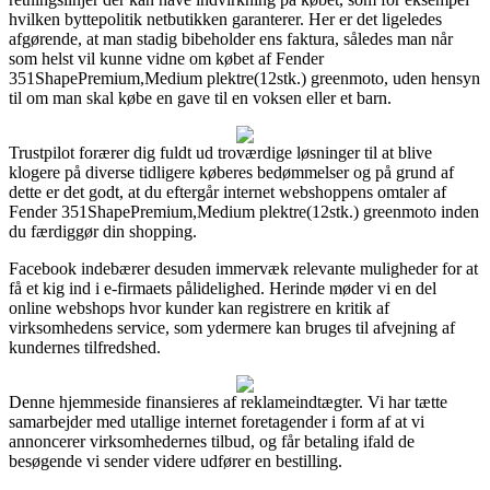
hvilken byttepolitik netbutikken garanterer. Her er det ligeledes
afgørende, at man stadig bibeholder ens faktura, således man når
som helst vil kunne vidne om købet af Fender
351ShapePremium,Medium plektre(12stk.) greenmoto, uden hensyn
til om man skal købe en gave til en voksen eller et barn.
Trustpilot forærer dig fuldt ud troværdige løsninger til at blive
klogere på diverse tidligere køberes bedømmelser og på grund af
dette er det godt, at du eftergår internet webshoppens omtaler af
Fender 351ShapePremium,Medium plektre(12stk.) greenmoto inden
du færdiggør din shopping.
Facebook indebærer desuden immervæk relevante muligheder for at
få et kig ind i e-firmaets pålidelighed. Herinde møder vi en del
online webshops hvor kunder kan registrere en kritik af
virksomhedens service, som ydermere kan bruges til afvejning af
kundernes tilfredshed.
Denne hjemmeside finansieres af reklameindtægter. Vi har tætte
samarbejder med utallige internet foretagender i form af at vi
annoncerer virksomhedernes tilbud, og får betaling ifald de
besøgende vi sender videre udfører en bestilling.