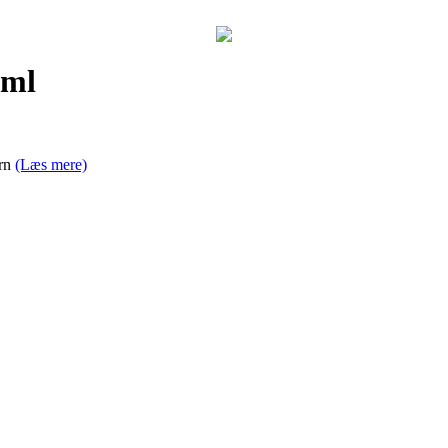
0ml
ørn
(Læs mere)