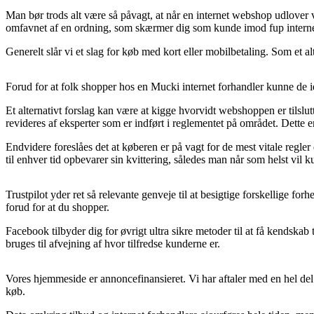
Man bør trods alt være så påvagt, at når en internet webshop udlover v
omfavnet af en ordning, som skærmer dig som kunde imod fup interne
Generelt slår vi et slag for køb med kort eller mobilbetaling. Som et 
Forud for at folk shopper hos en Mucki internet forhandler kunne de i
Et alternativt forslag kan være at kigge hvorvidt webshoppen er tilslutt
revideres af eksperter som er indført i reglementet på området. Dette e
Endvidere foreslåes det at køberen er på vagt for de mest vitale regler
til enhver tid opbevarer sin kvittering, således man når som helst vil
Trustpilot yder ret så relevante genveje til at besigtige forskellige f
forud for at du shopper.
Facebook tilbyder dig for øvrigt ultra sikre metoder til at få kendsk
bruges til afvejning af hvor tilfredse kunderne er.
Vores hjemmeside er annoncefinansieret. Vi har aftaler med en hel del 
køb.