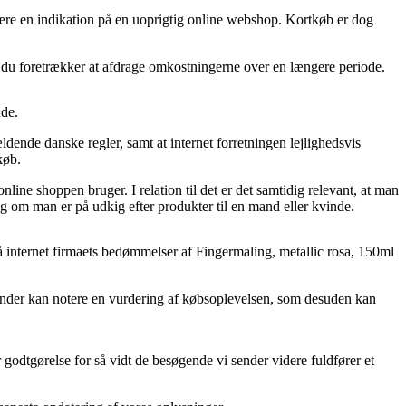
 være en indikation på en uoprigtig online webshop. Kortkøb er dog
at du foretrækker at afdrage omkostningerne over en længere periode.
nde.
ældende danske regler, samt at internet forretningen lejlighedsvis
køb.
line shoppen bruger. I relation til det er det samtidig relevant, at man
ig om man er på udkig efter produkter til en mand eller kvinde.
 på internet firmaets bedømmelser af Fingermaling, metallic rosa, 150ml
 kunder kan notere en vurdering af købsoplevelsen, som desuden kan
godtgørelse for så vidt de besøgende vi sender videre fuldfører et