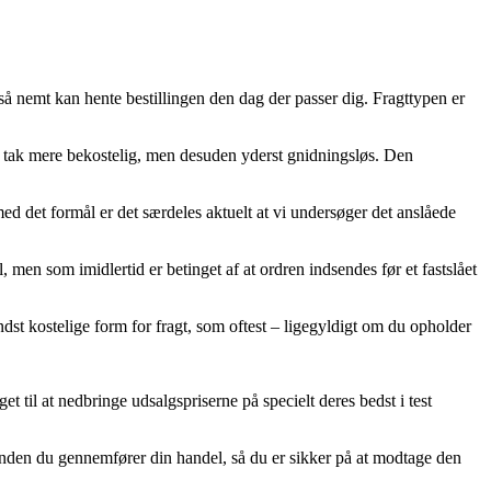
du så nemt kan hente bestillingen den dag der passer dig. Fragttypen er
en tak mere bekostelig, men desuden yderst gnidningsløs. Den
ed det formål er det særdeles aktuelt at vi undersøger det anslåede
 men som imidlertid er betinget af at ordren indsendes før et fastslået
indst kostelige form for fragt, som oftest – ligegyldigt om du opholder
get til at nedbringe udsalgspriserne på specielt deres bedst i test
orinden du gennemfører din handel, så du er sikker på at modtage den