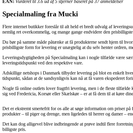
EAN:
Vurderet til 3.6 ud af 5 stjerner baseret på 37 anmeldelser
Specialmaling fra Mucki
Flere internet butikker foreslår til alt held et bredt udvalg af leverin
nemlig ret overkommelig, og mange gange endvidere den prisbilligste 
Du bør på samme måde påtænke at få produkterne sendt hjem til hvor d
prisbilligste form for levering er unægtelig at du selv henter ordren, me
Leveringsdygtigheden på Specialmaling kan i nogle tilfælde være særlig
leveringstidspunkt ved den respektive vare.
Adskillige netshops i Danmark tilbyder levering på blot en enkelt hver
tidspunkt, sådan at de sandsynligvis kan nå at få varen ekspederet for
Nogle få online outlets lover fragtfri levering, men i de fleste tilfæl
sig ved Fredericia, Korsør eller Skælskør – er at få dem til at køre dine
Det er ekstremt smertefrit for os alle at søge information om priser på f
produkter – til piger og drenge, men ligeledes til herrer og damer – e
Det kan dog alligevel blive indbringende at prøve indtil flere forretn
billigste pris.