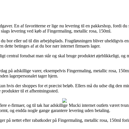
gsudgaver. En af favoritterne er lige nu levering til en pakkeshop, fordi 
slags levering ved køb af Fingermaling, metallic rosa, 150ml.
u bor eller ud til din arbejdsplads. Fragtløsningen bliver uheldigvis 
n dette betinges af at du bor nær internet firmaets lager.
t central forudsat man står og skal bruge produktet øjeblikkeligt, og m
dag på adskillige varer, eksempelvis Fingermaling, metallic rosa, 150ml,
inden lagerpersonalet tager hjem.
de kun hvis der shoppes for et præcist beløb. Ellers må du udse dig den m
 produkter til et afhentningssted.
lere e-firmaer, og til tak har adskillige Mucki internet outlets været tvun
normt, og endda nogle gange garantere levering uden betaling.
inger på nettet efter rabatkoder på Fingermaling, metallic rosa, 150ml f