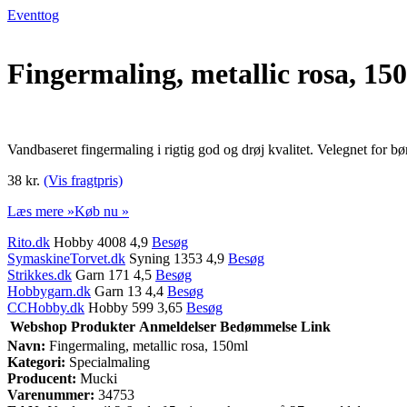
Eventtog
Fingermaling, metallic rosa, 15
Vandbaseret fingermaling i rigtig god og drøj kvalitet. Velegnet for b
38 kr.
(Vis fragtpris)
Læs mere »
Køb nu »
Rito.dk
Hobby 4008 4,9
Besøg
SymaskineTorvet.dk
Syning 1353 4,9
Besøg
Strikkes.dk
Garn 171 4,5
Besøg
Hobbygarn.dk
Garn 13 4,4
Besøg
CCHobby.dk
Hobby 599 3,65
Besøg
Webshop
Produkter
Anmeldelser
Bedømmelse
Link
Navn:
Fingermaling, metallic rosa, 150ml
Kategori:
Specialmaling
Producent:
Mucki
Varenummer:
34753