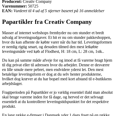
Producent:
Creativ Company
Varenummer:
50725
EAN:
Vurderet til 4 ud af 5 stjerner baseret på 16 anmeldelser
Papartikler fra Creativ Company
Masser af internet webshops frembyder nu om stunder et bredt
udvalg af leveringsudgaver. Et hit er nu om stunder pakkeshoppen,
hvor du kan afhente de købte varer når du har tid. Leveringsformen
er nemlig rigtig smart, og desuden tilmed den mest letkøbte
leveringsmåde ved køb af Flodhest, H: 18 cm, L: 28 cm, 1stk..
Du kan på samme måde afveje for og imod at få varerne bragt hjem
til dig privat eller til adressen hvor du arbejder. Denne er desværre
en lille smule mere pebret, men endvidere yderst let. Den mest
betalelige leveringsform er dog at du selv henter produkterne,
hvilket dog kræver at du har bopæl med kort afstand til e-butikkens
arbejdslager.
Fragtperioden på Papartikler er jo vældig essentiel ifald man absolut
skal bruge varerne inden for få dage, og herved er det selvsagt
essentielt at du kontrollerer leveringstidspunktet for det respektive
produkt.
En lang række e-firmaer i Danmark yder 1 dags fragt på en række