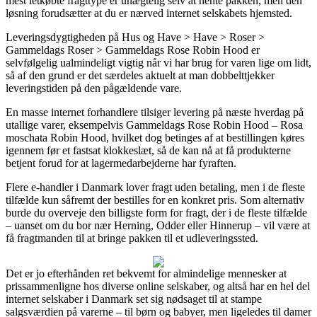
mest letkøbte fragttype er unægtelig selv at hente pakken, men den
løsning forudsætter at du er nærved internet selskabets hjemsted.
Leveringsdygtigheden på Hus og Have > Have > Roser >
Gammeldags Roser > Gammeldags Rose Robin Hood er
selvfølgelig ualmindeligt vigtig når vi har brug for varen lige om lidt,
så af den grund er det særdeles aktuelt at man dobbelttjekker
leveringstiden på den pågældende vare.
En masse internet forhandlere tilsiger levering på næste hverdag på
utallige varer, eksempelvis Gammeldags Rose Robin Hood – Rosa
moschata Robin Hood, hvilket dog betinges af at bestillingen køres
igennem før et fastsat klokkeslæt, så de kan nå at få produkterne
betjent forud for at lagermedarbejderne har fyraften.
Flere e-handler i Danmark lover fragt uden betaling, men i de fleste
tilfælde kun såfremt der bestilles for en konkret pris. Som alternativ
burde du overveje den billigste form for fragt, der i de fleste tilfælde
– uanset om du bor nær Herning, Odder eller Hinnerup – vil være at
få fragtmanden til at bringe pakken til et udleveringssted.
Det er jo efterhånden ret bekvemt for almindelige mennesker at
prissammenligne hos diverse online selskaber, og altså har en hel del
internet selskaber i Danmark set sig nødsaget til at stampe
salgsværdien på varerne – til børn og babyer, men ligeledes til damer