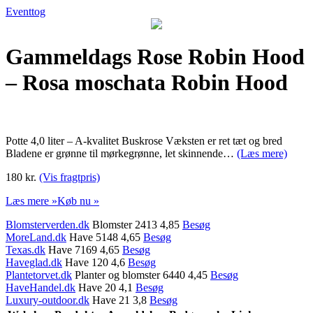
Eventtog
Gammeldags Rose Robin Hood
– Rosa moschata Robin Hood
Potte 4,0 liter – A-kvalitet Buskrose Væksten er ret tæt og bred
Bladene er grønne til mørkegrønne, let skinnende…
(Læs mere)
180 kr.
(Vis fragtpris)
Læs mere »
Køb nu »
Blomsterverden.dk
Blomster 2413 4,85
Besøg
MoreLand.dk
Have 5148 4,65
Besøg
Texas.dk
Have 7169 4,65
Besøg
Haveglad.dk
Have 120 4,6
Besøg
Plantetorvet.dk
Planter og blomster 6440 4,45
Besøg
HaveHandel.dk
Have 20 4,1
Besøg
Luxury-outdoor.dk
Have 21 3,8
Besøg