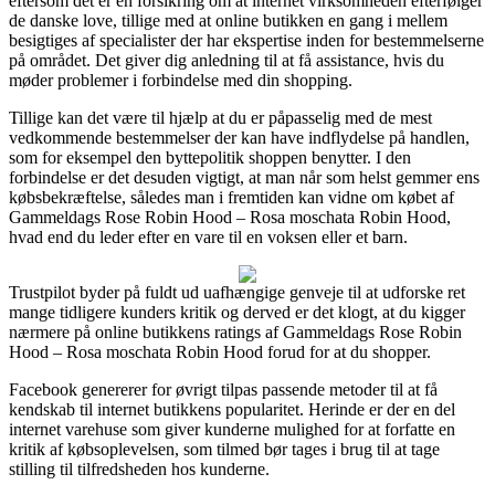
eftersom det er en forsikring om at internet virksomheden efterfølger
de danske love, tillige med at online butikken en gang i mellem
besigtiges af specialister der har ekspertise inden for bestemmelserne
på området. Det giver dig anledning til at få assistance, hvis du
møder problemer i forbindelse med din shopping.
Tillige kan det være til hjælp at du er påpasselig med de mest
vedkommende bestemmelser der kan have indflydelse på handlen,
som for eksempel den byttepolitik shoppen benytter. I den
forbindelse er det desuden vigtigt, at man når som helst gemmer ens
købsbekræftelse, således man i fremtiden kan vidne om købet af
Gammeldags Rose Robin Hood – Rosa moschata Robin Hood,
hvad end du leder efter en vare til en voksen eller et barn.
Trustpilot byder på fuldt ud uafhængige genveje til at udforske ret
mange tidligere kunders kritik og derved er det klogt, at du kigger
nærmere på online butikkens ratings af Gammeldags Rose Robin
Hood – Rosa moschata Robin Hood forud for at du shopper.
Facebook genererer for øvrigt tilpas passende metoder til at få
kendskab til internet butikkens popularitet. Herinde er der en del
internet varehuse som giver kunderne mulighed for at forfatte en
kritik af købsoplevelsen, som tilmed bør tages i brug til at tage
stilling til tilfredsheden hos kunderne.