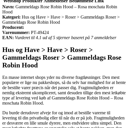
Webshop
Produkter
Anmeldelser
Bedømmelse
Link
Navn:
Gammeldags Rose Robin Hood – Rosa moschata Robin
Hood
Kategori:
Hus og Have > Have > Roser > Gammeldags Roser >
Gammeldags Rose Robin Hood
Producent:
Varenummer:
PT-49424
EAN:
Vurderet til 4.1 ud af 5 stjerner baseret på 7 anmeldelser
Hus og Have > Have > Roser >
Gammeldags Roser > Gammeldags Rose
Robin Hood
En masse internet shops yder nu diverse fragtløsninger. Den mest
populære er lige nu pakkeshops, så du selv har mulighed for at hente
de bestilte varer præcis når det passer dig. Fragtmuligheden er
nemlig ekstremt ukompliceret, samt desuden tillige den mest letkøbte
type af levering ved køb af Gammeldags Rose Robin Hood – Rosa
moschata Robin Hood.
Du burde derudover afveje for og imod at bestille varerne til
levering til din privatbolig eller til når du er på job. Fragtmuligheden
er desværre en lille smule dyrere, men endvidere ultra simpel. Den