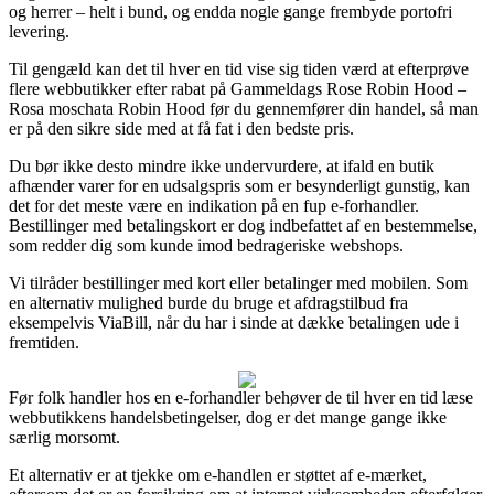
og herrer – helt i bund, og endda nogle gange frembyde portofri
levering.
Til gengæld kan det til hver en tid vise sig tiden værd at efterprøve
flere webbutikker efter rabat på Gammeldags Rose Robin Hood –
Rosa moschata Robin Hood før du gennemfører din handel, så man
er på den sikre side med at få fat i den bedste pris.
Du bør ikke desto mindre ikke undervurdere, at ifald en butik
afhænder varer for en udsalgspris som er besynderligt gunstig, kan
det for det meste være en indikation på en fup e-forhandler.
Bestillinger med betalingskort er dog indbefattet af en bestemmelse,
som redder dig som kunde imod bedrageriske webshops.
Vi tilråder bestillinger med kort eller betalinger med mobilen. Som
en alternativ mulighed burde du bruge et afdragstilbud fra
eksempelvis ViaBill, når du har i sinde at dække betalingen ude i
fremtiden.
Før folk handler hos en e-forhandler behøver de til hver en tid læse
webbutikkens handelsbetingelser, dog er det mange gange ikke
særlig morsomt.
Et alternativ er at tjekke om e-handlen er støttet af e-mærket,