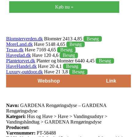
Køb nu »
Blomsterverden.dk
Blomster 2413 4,85
Besøg
MoreLand.dk
Have 5148 4,65
Besøg
Texas.dk
Have 7169 4,65
Besøg
Haveglad.dk
Have 120 4,6
Besøg
Plantetorvet.dk
Planter og blomster 6440 4,45
Besøg
HaveHandel.dk
Have 20 4,1
Besøg
Luxury-outdoor.dk
Have 21 3,8
Besøg
Webshop
Link
Navn:
GARDENA Rengøringsdyse – GARDENA
Rengøringsdyse
Kategori:
Hus og Have > Have > Vandingsudstyr >
Vandingshåndtag > GARDENA Rengøringsdyse
Producent:
Varenummer:
PT-58488