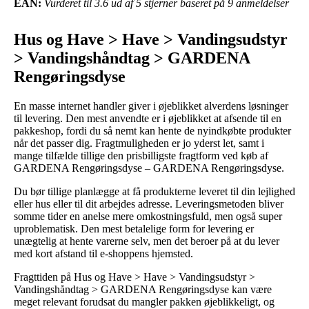
EAN:
Vurderet til 3.6 ud af 5 stjerner baseret på 9 anmeldelser
Hus og Have > Have > Vandingsudstyr
> Vandingshåndtag > GARDENA
Rengøringsdyse
En masse internet handler giver i øjeblikket alverdens løsninger
til levering. Den mest anvendte er i øjeblikket at afsende til en
pakkeshop, fordi du så nemt kan hente de nyindkøbte produkter
når det passer dig. Fragtmuligheden er jo yderst let, samt i
mange tilfælde tillige den prisbilligste fragtform ved køb af
GARDENA Rengøringsdyse – GARDENA Rengøringsdyse.
Du bør tillige planlægge at få produkterne leveret til din lejlighed
eller hus eller til dit arbejdes adresse. Leveringsmetoden bliver
somme tider en anelse mere omkostningsfuld, men også super
uproblematisk. Den mest betalelige form for levering er
unægtelig at hente varerne selv, men det beroer på at du lever
med kort afstand til e-shoppens hjemsted.
Fragttiden på Hus og Have > Have > Vandingsudstyr >
Vandingshåndtag > GARDENA Rengøringsdyse kan være
meget relevant forudsat du mangler pakken øjeblikkeligt, og