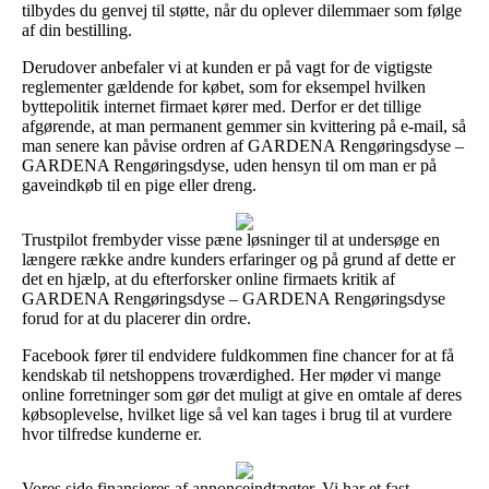
tilbydes du genvej til støtte, når du oplever dilemmaer som følge
af din bestilling.
Derudover anbefaler vi at kunden er på vagt for de vigtigste
reglementer gældende for købet, som for eksempel hvilken
byttepolitik internet firmaet kører med. Derfor er det tillige
afgørende, at man permanent gemmer sin kvittering på e-mail, så
man senere kan påvise ordren af GARDENA Rengøringsdyse –
GARDENA Rengøringsdyse, uden hensyn til om man er på
gaveindkøb til en pige eller dreng.
Trustpilot frembyder visse pæne løsninger til at undersøge en
længere række andre kunders erfaringer og på grund af dette er
det en hjælp, at du efterforsker online firmaets kritik af
GARDENA Rengøringsdyse – GARDENA Rengøringsdyse
forud for at du placerer din ordre.
Facebook fører til endvidere fuldkommen fine chancer for at få
kendskab til netshoppens troværdighed. Her møder vi mange
online forretninger som gør det muligt at give en omtale af deres
købsoplevelse, hvilket lige så vel kan tages i brug til at vurdere
hvor tilfredse kunderne er.
Vores side finansieres af annonceindtægter. Vi har et fast