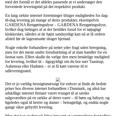
med det formål er det aldeles passende at vi undersøger den
forventede leveringstid på det respektive produkt.
En lang række internet forretninger tilsiger muligheden for dag-
til-dag levering på mange af deres produkter, eksempelvis
GARDENA Rengøringsdyse – GARDENA Rengøringsdyse,
hvilket dog betinges af at der bestilles forud for et nøjagtigt
klokkeslæt, således at de højst sandsynligt kan nå at få ordren
afsted før de lageransatte drager hjemad.
Nogle enkelte forhandlere på nettet yder fragt uden beregning,
men for det meste under forudsætning af at man handler for en
fastsat sum. Ellers skulle du vælge den mest betalelige mulighed
for levering, hvilket tit – ligegyldigt om du bor nær Taastrup,
Aabenraa eller Hadsten – er at få kørt varerne til et
udleveringssted.
Det er jo vældig hensigtsmæssigt for enhver at finde de bedste
priser hos diverse internet forhandlere i Danmark, og altså har
adskillige internet firmaer været tvunget til at sænke
salgsværdien på en række af deres varer – til børn og babyer, og
ligeledes også til herrer og damer – betragteligt, og endda nogle
gange sikre gebyrfri levering.
Men det kan stadigvæk blive lønsomt at sammenligne forskellige