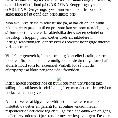
e-butikker efter tilbud på GARDENA Rengøringsdyse –
GARDENA Rengøringsdyse forinden du handler, så du er
skudsikker på at opnå den prisbilligste pris.
Man skal ikke desto mindre huske på, at når en online butik
reklamerer et produkt til en pris som kan ses som uendeligt lav,
så burde det tit være et karakteristika der viser en svindel online
webshop. Shopping med kort er trods alt inkluderet i
Indsigelsesordningen, der dækker os overfor uoprigtige internet
virksomheder.
Vi tilråder generelt køb med betalingskort eller betalinger med
mobilen. Som en alternativ mulighed burde du drage fordel af et
afdragstilbud som for eksempel ViaBill, for så vidt du
efterspørger at klare pengene ude i fremtiden.
Inden nogen shopper hos en butik bør man utvivlsomt tage
stilling til butikkens handelsbetingelser, men det er uden tvivl en
tidskrævende opgave.
Alternativet er at kigge hvorvidt netbutikken er e-mærke
tilsluttet, da det er en garanti for at online virksomheden
respekterer de officielle regler, tillige med at e-butikken en gang i
mellem revurderes af jurister der mestrer lovgivningen. Desuden