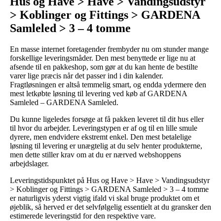
Hus og Have > Have > Vandingsudstyr
> Koblinger og Fittings > GARDENA
Samleled > 3 – 4 tomme
En masse internet foretagender frembyder nu om stunder mange
forskellige leveringsmåder. Den mest benyttede er lige nu at
afsende til en pakkeshop, som gør at du kan hente de bestilte
varer lige præcis når det passer ind i din kalender.
Fragtløsningen er altså temmelig smart, og endda ydermere den
mest letkøbte løsning til levering ved køb af GARDENA
Samleled – GARDENA Samleled.
Du kunne ligeledes forsøge at få pakken leveret til dit hus eller
til hvor du arbejder. Leveringstypen er af og til en lille smule
dyrere, men endvidere ekstremt enkel. Den mest betalelige
løsning til levering er unægtelig at du selv henter produkterne,
men dette stiller krav om at du er nærved webshoppens
arbejdslager.
Leveringstidspunktet på Hus og Have > Have > Vandingsudstyr
> Koblinger og Fittings > GARDENA Samleled > 3 – 4 tomme
er naturligvis yderst vigtig ifald vi skal bruge produktet om et
øjeblik, så herved er det selvfølgelig essentielt at du gransker den
estimerede leveringstid for den respektive vare.