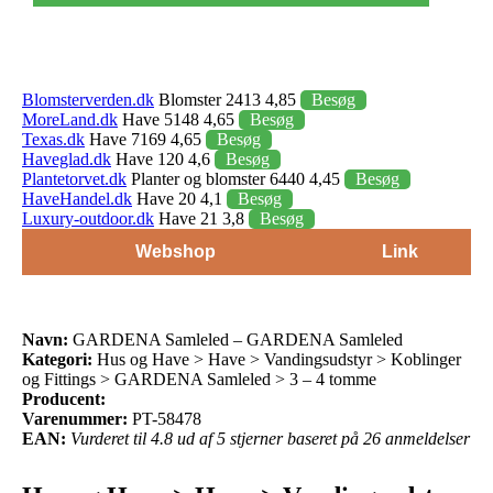
Blomsterverden.dk
Blomster 2413 4,85
Besøg
MoreLand.dk
Have 5148 4,65
Besøg
Texas.dk
Have 7169 4,65
Besøg
Haveglad.dk
Have 120 4,6
Besøg
Plantetorvet.dk
Planter og blomster 6440 4,45
Besøg
HaveHandel.dk
Have 20 4,1
Besøg
Luxury-outdoor.dk
Have 21 3,8
Besøg
Webshop
Link
Navn:
GARDENA Samleled – GARDENA Samleled
Kategori:
Hus og Have > Have > Vandingsudstyr > Koblinger
og Fittings > GARDENA Samleled > 3 – 4 tomme
Producent:
Varenummer:
PT-58478
EAN:
Vurderet til 4.8 ud af 5 stjerner baseret på 26 anmeldelser