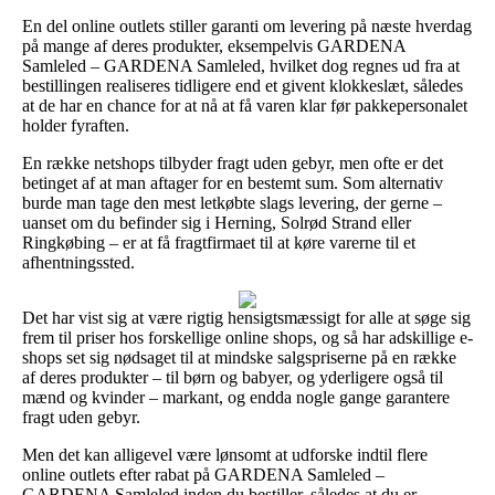
En del online outlets stiller garanti om levering på næste hverdag
på mange af deres produkter, eksempelvis GARDENA
Samleled – GARDENA Samleled, hvilket dog regnes ud fra at
bestillingen realiseres tidligere end et givent klokkeslæt, således
at de har en chance for at nå at få varen klar før pakkepersonalet
holder fyraften.
En række netshops tilbyder fragt uden gebyr, men ofte er det
betinget af at man aftager for en bestemt sum. Som alternativ
burde man tage den mest letkøbte slags levering, der gerne –
uanset om du befinder sig i Herning, Solrød Strand eller
Ringkøbing – er at få fragtfirmaet til at køre varerne til et
afhentningssted.
Det har vist sig at være rigtig hensigtsmæssigt for alle at søge sig
frem til priser hos forskellige online shops, og så har adskillige e-
shops set sig nødsaget til at mindske salgspriserne på en række
af deres produkter – til børn og babyer, og yderligere også til
mænd og kvinder – markant, og endda nogle gange garantere
fragt uden gebyr.
Men det kan alligevel være lønsomt at udforske indtil flere
online outlets efter rabat på GARDENA Samleled –
GARDENA Samleled inden du bestiller, således at du er