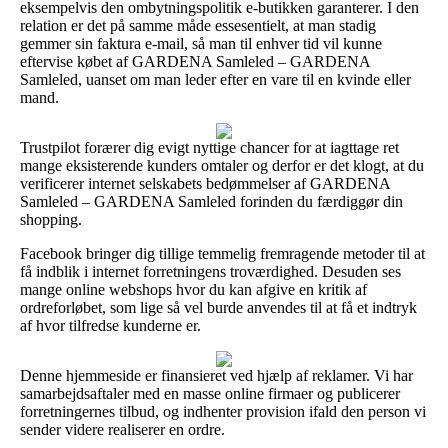
eksempelvis den ombytningspolitik e-butikken garanterer. I den
relation er det på samme måde essesentielt, at man stadig
gemmer sin faktura e-mail, så man til enhver tid vil kunne
eftervise købet af GARDENA Samleled – GARDENA
Samleled, uanset om man leder efter en vare til en kvinde eller
mand.
Trustpilot forærer dig evigt nyttige chancer for at iagttage ret
mange eksisterende kunders omtaler og derfor er det klogt, at du
verificerer internet selskabets bedømmelser af GARDENA
Samleled – GARDENA Samleled forinden du færdiggør din
shopping.
Facebook bringer dig tillige temmelig fremragende metoder til at
få indblik i internet forretningens troværdighed. Desuden ses
mange online webshops hvor du kan afgive en kritik af
ordreforløbet, som lige så vel burde anvendes til at få et indtryk
af hvor tilfredse kunderne er.
Denne hjemmeside er finansieret ved hjælp af reklamer. Vi har
samarbejdsaftaler med en masse online firmaer og publicerer
forretningernes tilbud, og indhenter provision ifald den person vi
sender videre realiserer en ordre.