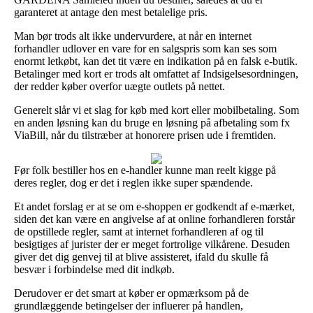
garanteret at antage den mest betalelige pris.
Man bør trods alt ikke undervurdere, at når en internet
forhandler udlover en vare for en salgspris som kan ses som
enormt letkøbt, kan det tit være en indikation på en falsk e-butik.
Betalinger med kort er trods alt omfattet af Indsigelsesordningen,
der redder køber overfor uægte outlets på nettet.
Generelt slår vi et slag for køb med kort eller mobilbetaling. Som
en anden løsning kan du bruge en løsning på afbetaling som fx
ViaBill, når du tilstræber at honorere prisen ude i fremtiden.
Før folk bestiller hos en e-handler kunne man reelt kigge på
deres regler, dog er det i reglen ikke super spændende.
Et andet forslag er at se om e-shoppen er godkendt af e-mærket,
siden det kan være en angivelse af at online forhandleren forstår
de opstillede regler, samt at internet forhandleren af og til
besigtiges af jurister der er meget fortrolige vilkårene. Desuden
giver det dig genvej til at blive assisteret, ifald du skulle få
besvær i forbindelse med dit indkøb.
Derudover er det smart at køber er opmærksom på de
grundlæggende betingelser der influerer på handlen,