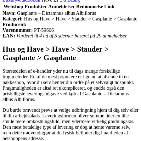
Webshop
Produkter
Anmeldelser
Bedømmelse
Link
Navn:
Gasplante – Dictamnus albus Albiflorus
Kategori:
Hus og Have > Have > Stauder > Gasplante > Gasplante
Producent:
Varenummer:
PT-59606
EAN:
Vurderet til 4 ud af 5 stjerner baseret på 29 anmeldelser
Hus og Have > Have > Stauder >
Gasplante > Gasplante
Størstedelen af e-handler yder nu til dags mange forskellige
fragtmetoder. En af de mest populære er lige nu at afsende til en
pakkeshop, hvor du selv henter din ordre på et selvvalgt tidspunkt.
Fragtmuligheden er altså ret ukompliceret, og endda også den
prisbilligste leveringsudgave ved køb af Gasplante – Dictamnus
albus Albiflorus.
Du burde omvendt prøve at vælge udbringning hjem til dig selv eller
til din arbejdsplads. Leveringsformen bliver somme tider en lille
smule mere omkostningsfuld, men ydermere virkelig gnidningsløs.
Den mest betalelige type af levering er dog at hente varerne selv,
men dette nødvendiggør at du fysisk befinder dig i nærheden af
netshoppens adresse.