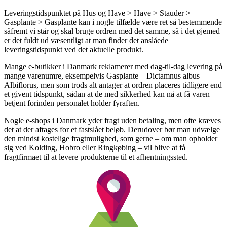
Leveringstidspunktet på Hus og Have > Have > Stauder >
Gasplante > Gasplante kan i nogle tilfælde være ret så bestemmende
såfremt vi står og skal bruge ordren med det samme, så i det øjemed
er det fuldt ud væsentligt at man finder det anslåede
leveringstidspunkt ved det aktuelle produkt.
Mange e-butikker i Danmark reklamerer med dag-til-dag levering på
mange varenumre, eksempelvis Gasplante – Dictamnus albus
Albiflorus, men som trods alt antager at ordren placeres tidligere end
et givent tidspunkt, sådan at de med sikkerhed kan nå at få varen
betjent forinden personalet holder fyraften.
Nogle e-shops i Danmark yder fragt uden betaling, men ofte kræves
det at der aftages for et fastslået beløb. Derudover bør man udvælge
den mindst kostelige fragtmulighed, som gerne – om man opholder
sig ved Kolding, Hobro eller Ringkøbing – vil blive at få
fragtfirmaet til at levere produkterne til et afhentningssted.