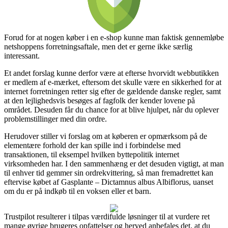
Forud for at nogen køber i en e-shop kunne man faktisk gennemløbe
netshoppens forretningsaftale, men det er gerne ikke særlig
interessant.
Et andet forslag kunne derfor være at efterse hvorvidt webbutikken
er medlem af e-mærket, eftersom det skulle være en sikkerhed for at
internet forretningen retter sig efter de gældende danske regler, samt
at den lejlighedsvis besøges af fagfolk der kender lovene på
området. Desuden får du chance for at blive hjulpet, når du oplever
problemstillinger med din ordre.
Herudover stiller vi forslag om at køberen er opmærksom på de
elementære forhold der kan spille ind i forbindelse med
transaktionen, til eksempel hvilken byttepolitik internet
virksomheden har. I den sammenhæng er det desuden vigtigt, at man
til enhver tid gemmer sin ordrekvittering, så man fremadrettet kan
eftervise købet af Gasplante – Dictamnus albus Albiflorus, uanset
om du er på indkøb til en voksen eller et barn.
Trustpilot resulterer i tilpas værdifulde løsninger til at vurdere ret
mange øvrige brugeres opfattelser og herved anbefales det, at du