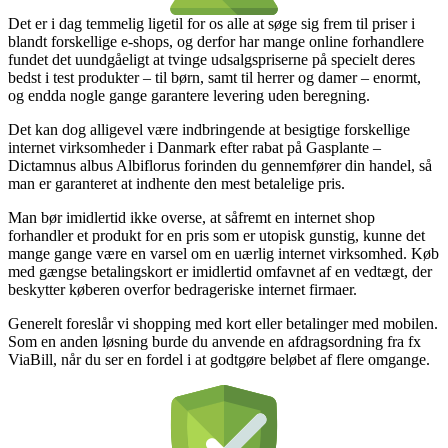
Det er i dag temmelig ligetil for os alle at søge sig frem til priser i
blandt forskellige e-shops, og derfor har mange online forhandlere
fundet det uundgåeligt at tvinge udsalgspriserne på specielt deres
bedst i test produkter – til børn, samt til herrer og damer – enormt,
og endda nogle gange garantere levering uden beregning.
Det kan dog alligevel være indbringende at besigtige forskellige
internet virksomheder i Danmark efter rabat på Gasplante –
Dictamnus albus Albiflorus forinden du gennemfører din handel, så
man er garanteret at indhente den mest betalelige pris.
Man bør imidlertid ikke overse, at såfremt en internet shop
forhandler et produkt for en pris som er utopisk gunstig, kunne det
mange gange være en varsel om en uærlig internet virksomhed. Køb
med gængse betalingskort er imidlertid omfavnet af en vedtægt, der
beskytter køberen overfor bedrageriske internet firmaer.
Generelt foreslår vi shopping med kort eller betalinger med mobilen.
Som en anden løsning burde du anvende en afdragsordning fra fx
ViaBill, når du ser en fordel i at godtgøre beløbet af flere omgange.