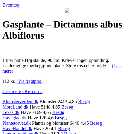
Eventtog
Gasplante – Dictamnus albus
Albiflorus
1 liter potte Høj staude, 90 cm. Kræver ingen opbinding.
Læderagtige mørkegrønne blade. Store rosa eller hvide…
(Læs
mere)
112 kr.
(Vis fragtpris)
Læs mere »
Køb nu »
Blomsterverden.dk
Blomster 2413 4,85
Besøg
MoreLand.dk
Have 5148 4,65
Besøg
Texas.dk
Have 7169 4,65
Besøg
Haveglad.dk
Have 120 4,6
Besøg
Plantetorvet.dk
Planter og blomster 6440 4,45
Besøg
HaveHandel.dk
Have 20 4,1
Besøg
Luxury-outdoor.dk
Have 21 3,8
Besøg