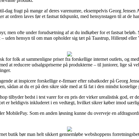
relevante produkt.
dag-til-dag fragt på mange af deres varenumre, eksempelvis Georg Jens
at ordren laves før et fastsat tidspunkt, med hensynstagen til at de har 
r, men ofte under forudsætning af at du indkøber for et fastsat beløb. S
t – uden hensyn til om man opholder sig tæt på Taastrup, Hillerød eller V
sk for folk at sammenligne priser fra forskellige internet outlets, og m
med at reducere udsalgspriserne på produkterne – til juniorer, lige så 
inger.
ngende at inspicere forskellige e-firmaer efter rabatkoder på Georg Je
n, sådan at du er på den sikre side med at få fat i den mindst kostelige 
hop tilbyder bedst i test varer for en pris der virker urealistisk god, er
ort er heldigvis inkluderet i en vedtægt, hvilket sikrer køber imod uærli
er eller MobilePay. Som en anden løsning kunne du overveje en afdragsor
et butik bør man helt sikkert gennemløbe webshoppens forretningsbetin