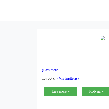
(Læs mere)
13750 kr.
(Vis fragtpris)
Læs mere »
Køb nu »