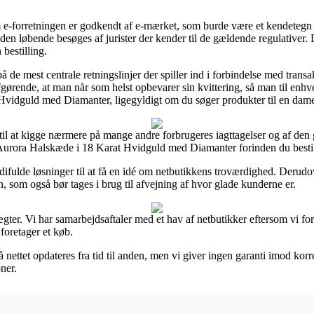
-forretningen er godkendt af e-mærket, som burde være et kendetegn fo
den løbende besøges af jurister der kender til de gældende regulativer. D
bestilling.
å de mest centrale retningslinjer der spiller ind i forbindelse med trans
g afgørende, at man når som helst opbevarer sin kvittering, så man til enhv
idguld med Diamanter, ligegyldigt om du søger produkter til en dame 
 til at kigge nærmere på mange andre forbrugeres iagttagelser og af den 
Aurora Halskæde i 18 Karat Hvidguld med Diamanter forinden du bestil
ifulde løsninger til at få en idé om netbutikkens troværdighed. Derud
 som også bør tages i brug til afvejning af hvor glade kunderne er.
ægter. Vi har samarbejdsaftaler med et hav af netbutikker eftersom vi fo
foretager et køb.
ettet opdateres fra tid til anden, men vi giver ingen garanti imod korrek
ner.