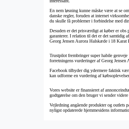
interessant.
En nem løsning kunne måske være at se om e
danske regler, foruden at internet virksomhe
du skulle få problemer i forbindelse med din 
Desuden er det prisværdigt at køber er obs p
garanterer. I relation til det er det samtidi
Georg Jensen Aurora Halskæde i 18 Karat Hv
Trustpilot frembringer super habile genveje
forretningens vurderinger af Georg Jensen 
Facebook tilbyder dig ydermere faktisk værd
kan udforme en vurdering af købsoplevelsen,
Vores website er finansieret af annonceindt
godtgørelse om den bruger vi sender videre 
Vejledning angående produkter og outlets på n
nyligst opdaterede hjemmesidens informatio