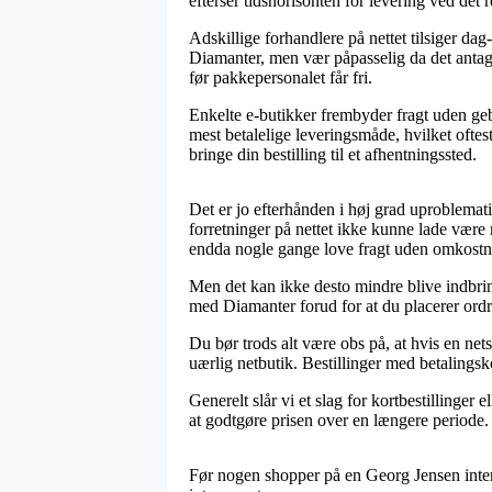
efterser tidshorisonten for levering ved det 
Adskillige forhandlere på nettet tilsiger 
Diamanter, men vær påpasselig da det antager 
før pakkepersonalet får fri.
Enkelte e-butikker frembyder fragt uden geby
mest betalelige leveringsmåde, hvilket oftes
bringe din bestilling til et afhentningssted.
Det er jo efterhånden i høj grad uproblemati
forretninger på nettet ikke kunne lade være 
endda nogle gange love fragt uden omkostn
Men det kan ikke desto mindre blive indbri
med Diamanter forud for at du placerer ordre
Du bør trods alt være obs på, at hvis en nets
uærlig netbutik. Bestillinger med betalingsk
Generelt slår vi et slag for kortbestilling
at godtgøre prisen over en længere periode.
Før nogen shopper på en Georg Jensen intern