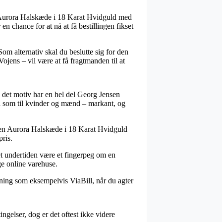
en Aurora Halskæde i 18 Karat Hvidguld med
en chance for at nå at få bestillingen fikset
om alternativ skal du beslutte sig for den
ojens – vil være at få fragtmanden til at
ed det motiv har en hel del Georg Jensen
vel som til kvinder og mænd – markant, og
nsen Aurora Halskæde i 18 Karat Hvidguld
pris.
 det undertiden være et fingerpeg om en
ge online varehuse.
dning som eksempelvis ViaBill, når du agter
gelser, dog er det oftest ikke videre