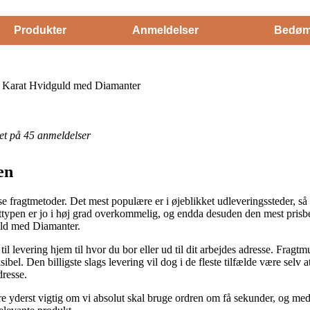
Produkter
Anmeldelser
Bedøm
 Karat Hvidguld med Diamanter
eret på 45 anmeldelser
en
e fragtmetoder. Det mest populære er i øjeblikket udleveringssteder, så 
gttypen er jo i høj grad overkommelig, og endda desuden den mest pris
ld med Diamanter.
l levering hjem til hvor du bor eller ud til dit arbejdes adresse. Fragtm
el. Den billigste slags levering vil dog i de fleste tilfælde være selv a
dresse.
yderst vigtig om vi absolut skal bruge ordren om få sekunder, og med d