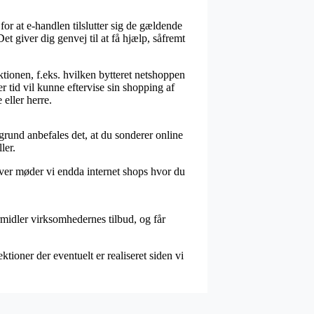
r at e-handlen tilslutter sig de gældende
et giver dig genvej til at få hjælp, såfremt
aktionen, f.eks. hvilken bytteret netshoppen
er tid vil kunne eftervise sin shopping af
eller herre.
grund anbefales det, at du sonderer online
ler.
over møder vi endda internet shops hvor du
rmidler virksomhedernes tilbud, og får
tioner der eventuelt er realiseret siden vi