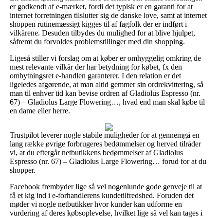
er godkendt af e-mærket, fordi det typisk er en garanti for at
internet forretningen tilslutter sig de danske love, samt at internet
shoppen rutinemæssigt kigges til af fagfolk der er indført i
vilkårene. Desuden tilbydes du mulighed for at blive hjulpet,
såfremt du forvoldes problemstillinger med din shopping.
Ligeså stiller vi forslag om at køber er omhyggelig omkring de
mest relevante vilkår der har betydning for købet, fx den
ombytningsret e-handlen garanterer. I den relation er det
ligeledes afgørende, at man altid gemmer sin ordrekvittering, så
man til enhver tid kan bevise ordren af Gladiolus Espresso (nr.
67) – Gladiolus Large Flowering…, hvad end man skal købe til
en dame eller herre.
Trustpilot leverer nogle stabile muligheder for at gennemgå en
lang række øvrige forbrugeres bedømmelser og herved tilråder
vi, at du eftergår netbutikkens bedømmelser af Gladiolus
Espresso (nr. 67) – Gladiolus Large Flowering… forud for at du
shopper.
Facebook frembyder lige så vel nogenlunde gode genveje til at
få et kig ind i e-forhandlerens kundetilfredshed. Foruden det
møder vi nogle netbutikker hvor kunder kan udforme en
vurdering af deres købsoplevelse, hvilket lige så vel kan tages i