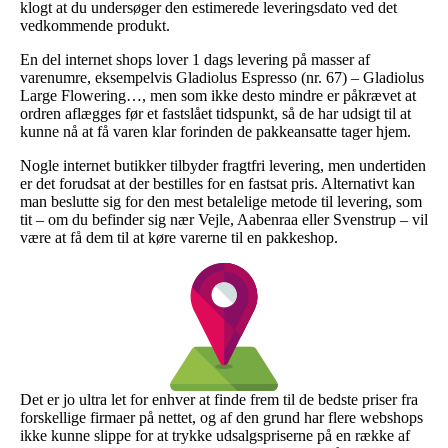
klogt at du undersøger den estimerede leveringsdato ved det
vedkommende produkt.
En del internet shops lover 1 dags levering på masser af
varenumre, eksempelvis Gladiolus Espresso (nr. 67) – Gladiolus
Large Flowering…, men som ikke desto mindre er påkrævet at
ordren aflægges før et fastslået tidspunkt, så de har udsigt til at
kunne nå at få varen klar forinden de pakkeansatte tager hjem.
Nogle internet butikker tilbyder fragtfri levering, men undertiden
er det forudsat at der bestilles for en fastsat pris. Alternativt kan
man beslutte sig for den mest betalelige metode til levering, som
tit – om du befinder sig nær Vejle, Aabenraa eller Svenstrup – vil
være at få dem til at køre varerne til en pakkeshop.
Det er jo ultra let for enhver at finde frem til de bedste priser fra
forskellige firmaer på nettet, og af den grund har flere webshops
ikke kunne slippe for at trykke udsalgspriserne på en række af