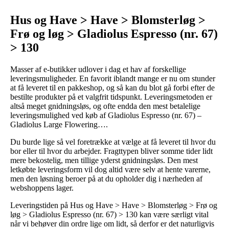
Hus og Have > Have > Blomsterløg >
Frø og løg > Gladiolus Espresso (nr. 67)
> 130
Masser af e-butikker udlover i dag et hav af forskellige
leveringsmuligheder. En favorit iblandt mange er nu om stunder
at få leveret til en pakkeshop, og så kan du blot gå forbi efter de
bestilte produkter på et valgfrit tidspunkt. Leveringsmetoden er
altså meget gnidningsløs, og ofte endda den mest betalelige
leveringsmulighed ved køb af Gladiolus Espresso (nr. 67) –
Gladiolus Large Flowering….
Du burde lige så vel foretrække at vælge at få leveret til hvor du
bor eller til hvor du arbejder. Fragttypen bliver somme tider lidt
mere bekostelig, men tillige yderst gnidningsløs. Den mest
letkøbte leveringsform vil dog altid være selv at hente varerne,
men den løsning beroer på at du opholder dig i nærheden af
webshoppens lager.
Leveringstiden på Hus og Have > Have > Blomsterløg > Frø og
løg > Gladiolus Espresso (nr. 67) > 130 kan være særligt vital
når vi behøver din ordre lige om lidt, så derfor er det naturligvis