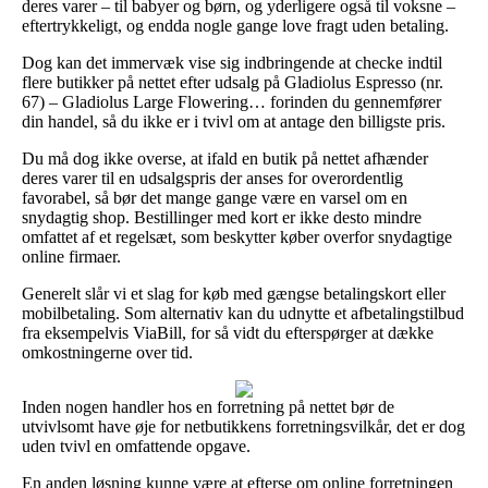
deres varer – til babyer og børn, og yderligere også til voksne –
eftertrykkeligt, og endda nogle gange love fragt uden betaling.
Dog kan det immervæk vise sig indbringende at checke indtil
flere butikker på nettet efter udsalg på Gladiolus Espresso (nr.
67) – Gladiolus Large Flowering… forinden du gennemfører
din handel, så du ikke er i tvivl om at antage den billigste pris.
Du må dog ikke overse, at ifald en butik på nettet afhænder
deres varer til en udsalgspris der anses for overordentlig
favorabel, så bør det mange gange være en varsel om en
snydagtig shop. Bestillinger med kort er ikke desto mindre
omfattet af et regelsæt, som beskytter køber overfor snydagtige
online firmaer.
Generelt slår vi et slag for køb med gængse betalingskort eller
mobilbetaling. Som alternativ kan du udnytte et afbetalingstilbud
fra eksempelvis ViaBill, for så vidt du efterspørger at dække
omkostningerne over tid.
Inden nogen handler hos en forretning på nettet bør de
utvivlsomt have øje for netbutikkens forretningsvilkår, det er dog
uden tvivl en omfattende opgave.
En anden løsning kunne være at efterse om online forretningen