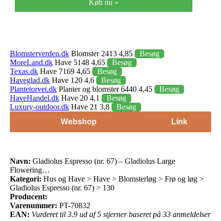
Køb nu »
Blomsterverden.dk
Blomster 2413 4,85
Besøg
MoreLand.dk
Have 5148 4,65
Besøg
Texas.dk
Have 7169 4,65
Besøg
Haveglad.dk
Have 120 4,6
Besøg
Plantetorvet.dk
Planter og blomster 6440 4,45
Besøg
HaveHandel.dk
Have 20 4,1
Besøg
Luxury-outdoor.dk
Have 21 3,8
Besøg
Webshop
Link
Navn:
Gladiolus Espresso (nr. 67) – Gladiolus Large
Flowering…
Kategori:
Hus og Have > Have > Blomsterløg > Frø og løg >
Gladiolus Espresso (nr. 67) > 130
Producent:
Varenummer:
PT-70832
EAN:
Vurderet til 3.9 ud af 5 stjerner baseret på 33 anmeldelser