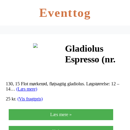
Eventtog
Gladiolus
Espresso (nr.
67) –
Gladiolus
130, 15 Flot mørkerød, fløjsagtig gladiolus. Løgstørrelse: 12 –
Large
14…
(Læs mere)
25 kr.
(Vis fragtpris)
Flowering…
Læs mere »