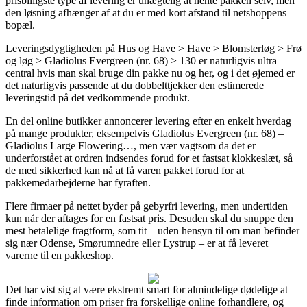
prisbilligste type af levering er unægtelig at hente pakken selv, men
den løsning afhænger af at du er med kort afstand til netshoppens
bopæl.
Leveringsdygtigheden på Hus og Have > Have > Blomsterløg > Frø
og løg > Gladiolus Evergreen (nr. 68) > 130 er naturligvis ultra
central hvis man skal bruge din pakke nu og her, og i det øjemed er
det naturligvis passende at du dobbelttjekker den estimerede
leveringstid på det vedkommende produkt.
En del online butikker annoncerer levering efter en enkelt hverdag
på mange produkter, eksempelvis Gladiolus Evergreen (nr. 68) –
Gladiolus Large Flowering…, men vær vagtsom da det er
underforstået at ordren indsendes forud for et fastsat klokkeslæt, så
de med sikkerhed kan nå at få varen pakket forud for at
pakkemedarbejderne har fyraften.
Flere firmaer på nettet byder på gebyrfri levering, men undertiden
kun når der aftages for en fastsat pris. Desuden skal du snuppe den
mest betalelige fragtform, som tit – uden hensyn til om man befinder
sig nær Odense, Smørumnedre eller Lystrup – er at få leveret
varerne til en pakkeshop.
Det har vist sig at være ekstremt smart for almindelige dødelige at
finde information om priser fra forskellige online forhandlere, og