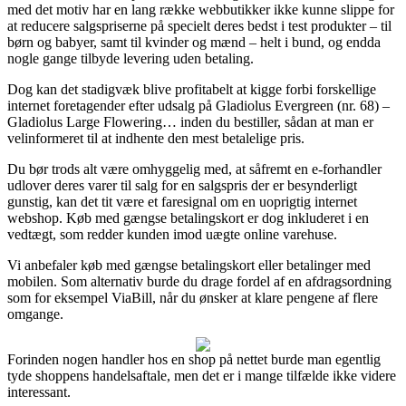
med det motiv har en lang række webbutikker ikke kunne slippe for
at reducere salgspriserne på specielt deres bedst i test produkter – til
børn og babyer, samt til kvinder og mænd – helt i bund, og endda
nogle gange tilbyde levering uden betaling.
Dog kan det stadigvæk blive profitabelt at kigge forbi forskellige
internet foretagender efter udsalg på Gladiolus Evergreen (nr. 68) –
Gladiolus Large Flowering… inden du bestiller, sådan at man er
velinformeret til at indhente den mest betalelige pris.
Du bør trods alt være omhyggelig med, at såfremt en e-forhandler
udlover deres varer til salg for en salgspris der er besynderligt
gunstig, kan det tit være et faresignal om en uoprigtig internet
webshop. Køb med gængse betalingskort er dog inkluderet i en
vedtægt, som redder kunden imod uægte online varehuse.
Vi anbefaler køb med gængse betalingskort eller betalinger med
mobilen. Som alternativ burde du drage fordel af en afdragsordning
som for eksempel ViaBill, når du ønsker at klare pengene af flere
omgange.
Forinden nogen handler hos en shop på nettet burde man egentlig
tyde shoppens handelsaftale, men det er i mange tilfælde ikke videre
interessant.