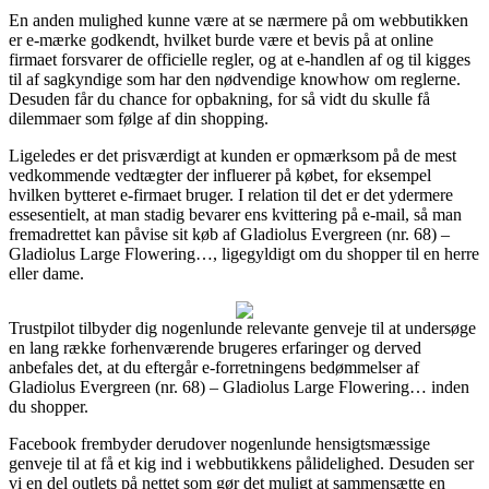
En anden mulighed kunne være at se nærmere på om webbutikken
er e-mærke godkendt, hvilket burde være et bevis på at online
firmaet forsvarer de officielle regler, og at e-handlen af og til kigges
til af sagkyndige som har den nødvendige knowhow om reglerne.
Desuden får du chance for opbakning, for så vidt du skulle få
dilemmaer som følge af din shopping.
Ligeledes er det prisværdigt at kunden er opmærksom på de mest
vedkommende vedtægter der influerer på købet, for eksempel
hvilken bytteret e-firmaet bruger. I relation til det er det ydermere
essesentielt, at man stadig bevarer ens kvittering på e-mail, så man
fremadrettet kan påvise sit køb af Gladiolus Evergreen (nr. 68) –
Gladiolus Large Flowering…, ligegyldigt om du shopper til en herre
eller dame.
Trustpilot tilbyder dig nogenlunde relevante genveje til at undersøge
en lang række forhenværende brugeres erfaringer og derved
anbefales det, at du eftergår e-forretningens bedømmelser af
Gladiolus Evergreen (nr. 68) – Gladiolus Large Flowering… inden
du shopper.
Facebook frembyder derudover nogenlunde hensigtsmæssige
genveje til at få et kig ind i webbutikkens pålidelighed. Desuden ser
vi en del outlets på nettet som gør det muligt at sammensætte en