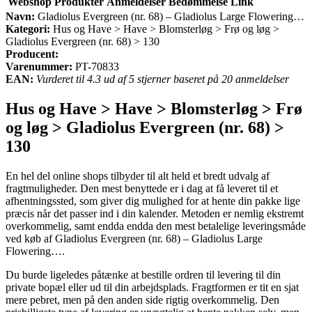
Webshop
Produkter
Anmeldelser
Bedømmelse
Link
Navn:
Gladiolus Evergreen (nr. 68) – Gladiolus Large Flowering…
Kategori:
Hus og Have > Have > Blomsterløg > Frø og løg >
Gladiolus Evergreen (nr. 68) > 130
Producent:
Varenummer:
PT-70833
EAN:
Vurderet til 4.3 ud af 5 stjerner baseret på 20 anmeldelser
Hus og Have > Have > Blomsterløg > Frø
og løg > Gladiolus Evergreen (nr. 68) >
130
En hel del online shops tilbyder til alt held et bredt udvalg af
fragtmuligheder. Den mest benyttede er i dag at få leveret til et
afhentningssted, som giver dig mulighed for at hente din pakke lige
præcis når det passer ind i din kalender. Metoden er nemlig ekstremt
overkommelig, samt endda endda den mest betalelige leveringsmåde
ved køb af Gladiolus Evergreen (nr. 68) – Gladiolus Large
Flowering….
Du burde ligeledes påtænke at bestille ordren til levering til din
private bopæl eller ud til din arbejdsplads. Fragtformen er tit en sjat
mere pebret, men på den anden side rigtig overkommelig. Den