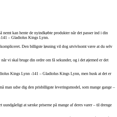
 så nemt kan hente de nyindkøbte produkter når det passer ind i din
 -141 – Gladiolus Kings Lynn.
 ukompliceret. Den billigste løsning vil dog utvivlsomt være at du selv
r vi skal bruge din ordre om få sekunder, og i det øjemed er det
iolus Kings Lynn -141 – Gladiolus Kings Lynn, men husk at det er
ivt må man udse dig den prisbilligste leveringsmodel, som mange gange –
det uundgåeligt at sænke priserne på mange af deres varer – til drenge