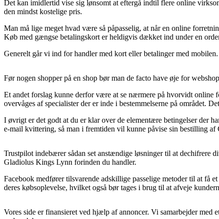
Det kan imidlertid vise sig lønsomt at eftergå indtil flere online vir
den mindst kostelige pris.
Man må lige meget hvad være så påpasselig, at når en online forretning 
Køb med gængse betalingskort er heldigvis dækket ind under en orden
Generelt går vi ind for handler med kort eller betalinger med mobilen
Før nogen shopper på en shop bør man de facto have øje for webshopp
Et andet forslag kunne derfor være at se nærmere på hvorvidt online f
overvåges af specialister der er inde i bestemmelserne på området. D
I øvrigt er det godt at du er klar over de elementære betingelser der
e-mail kvittering, så man i fremtiden vil kunne påvise sin bestilling 
Trustpilot indebærer sådan set anstændige løsninger til at dechifrere
Gladiolus Kings Lynn forinden du handler.
Facebook medfører tilsvarende adskillige passelige metoder til at få e
deres købsoplevelse, hvilket også bør tages i brug til at afveje kundern
Vores side er finansieret ved hjælp af annoncer. Vi samarbejder med et