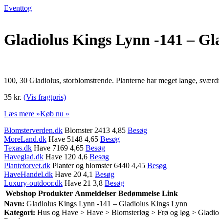
Eventtog
Gladiolus Kings Lynn -141 – Gl
100, 30 Gladiolus, storblomstrende. Planterne har meget lange, svær
35 kr.
(Vis fragtpris)
Læs mere »
Køb nu »
Blomsterverden.dk
Blomster 2413 4,85
Besøg
MoreLand.dk
Have 5148 4,65
Besøg
Texas.dk
Have 7169 4,65
Besøg
Haveglad.dk
Have 120 4,6
Besøg
Plantetorvet.dk
Planter og blomster 6440 4,45
Besøg
HaveHandel.dk
Have 20 4,1
Besøg
Luxury-outdoor.dk
Have 21 3,8
Besøg
Webshop
Produkter
Anmeldelser
Bedømmelse
Link
Navn:
Gladiolus Kings Lynn -141 – Gladiolus Kings Lynn
Kategori:
Hus og Have > Have > Blomsterløg > Frø og løg > Gladio