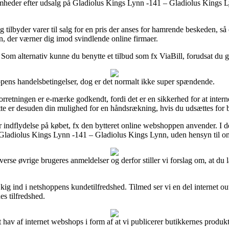
ksomheder efter udsalg på Gladiolus Kings Lynn -141 – Gladiolus Kings L
tilbyder varer til salg for en pris der anses for hamrende beskeden, så e
, der værner dig imod svindlende online firmaer.
. Som alternativ kunne du benytte et tilbud som fx ViaBill, forudsat du 
ens handelsbetingelser, dog er det normalt ikke super spændende.
orretningen er e-mærke godkendt, fordi det er en sikkerhed for at inter
ette er desuden din mulighed for en håndsrækning, hvis du udsættes for 
 har indflydelse på købet, fx den bytteret online webshoppen anvender. I
af Gladiolus Kings Lynn -141 – Gladiolus Kings Lynn, uden hensyn til om
 diverse øvrige brugeres anmeldelser og derfor stiller vi forslag om, a
t kig ind i netshoppens kundetilfredshed. Tilmed ser vi en del internet o
es tilfredshed.
 hav af internet webshops i form af at vi publicerer butikkernes produk