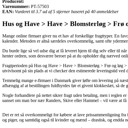
Producent:
Varenummer:
PT-57503
EAN:
Vurderet til 3.7 ud af 5 stjerner baseret på 40 anmeldelser
Hus og Have > Have > Blomsterløg > Frø o
Mange online firmaer giver nu et hav af forskellige fragttyper. En favo
kalender. Metoden er altså særdeles overkommelig, samt ofte ydermer
Du burde lige så vel udse dig at få leveret hjem til dig selv eller til 
henter ordren, som desværre beroer på at du opholder dig nærved onl
Fragtperioden på Hus og Have > Have > Blomsterløg > Frø og løg > Gl
utvivlsomt på sin plads at vi checker den estimerede leveringstid ved
Temmelig mange e-firmaer i Danmark giver løfte om levering på næs
afhængig af at bestillingen fuldbyrdes før et givent klokkeslæt, så de g
Nogle forhandlere på nettet sikrer fragt uden betaling, men i reglen e
uanset om man bor nær Randers, Skive eller Hammel – vil være at få f
Det er ret så overkommeligt for købere at lave prissammenligning fra fl
og piger, og samtidig også til kvinder og mænd – drastisk, og endda n