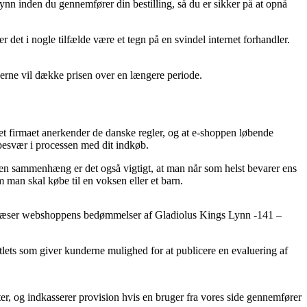
ynn inden du gennemfører din bestilling, så du er sikker på at opnå
r det i nogle tilfælde være et tegn på en svindel internet forhandler.
gerne vil dække prisen over en længere periode.
net firmaet anerkender de danske regler, og at e-shoppen løbende
besvær i processen med dit indkøb.
 den sammenhæng er det også vigtigt, at man når som helst bevarer ens
 man skal købe til en voksen eller et barn.
t du læser webshoppens bedømmelser af Gladiolus Kings Lynn -141 –
utlets som giver kunderne mulighed for at publicere en evaluering af
ter, og indkasserer provision hvis en bruger fra vores side gennemfører