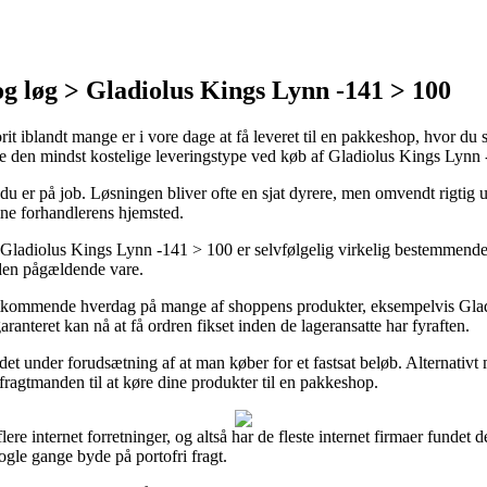
g løg > Gladiolus Kings Lynn -141 > 100
rit iblandt mange er i vore dage at få leveret til en pakkeshop, hvor du
e den mindst kostelige leveringstype ved køb af Gladiolus Kings Lynn
når du er på job. Løsningen bliver ofte en sjat dyrere, men omvendt rigtig
ine forhandlerens hjemsted.
adiolus Kings Lynn -141 > 100 er selvfølgelig virkelig bestemmende nå
 den pågældende vare.
tkommende hverdag på mange af shoppens produkter, eksempelvis Glad
aranteret kan nå at få ordren fikset inden de lageransatte har fyraften.
r det under forudsætning af at man køber for et fastsat beløb. Alternat
ragtmanden til at køre dine produkter til en pakkeshop.
ere internet forretninger, og altså har de fleste internet firmaer fundet 
ogle gange byde på portofri fragt.