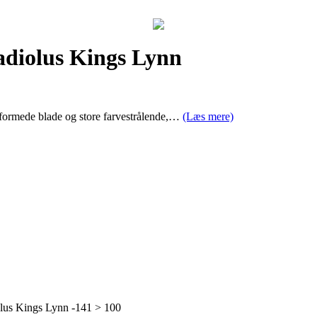
adiolus Kings Lynn
dformede blade og store farvestrålende,…
(Læs mere)
lus Kings Lynn -141 > 100