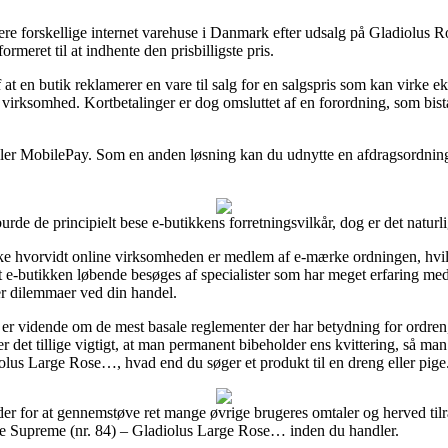
udere forskellige internet varehuse i Danmark efter udsalg på Gladiolus
rmeret til at indhente den prisbilligste pris.
 at en butik reklamerer en vare til salg for en salgspris som kan virke ek
 virksomhed. Kortbetalinger er dog omsluttet af en forordning, som bist
eller MobilePay. Som en anden løsning kan du udnytte en afdragsordning f
urde de principielt bese e-butikkens forretningsvilkår, dog er det naturl
ske hvorvidt online virksomheden er medlem af e-mærke ordningen, hvilk
 at e-butikken løbende besøges af specialister som har meget erfaring m
der dilemmaer ved din handel.
er vidende om de mest basale reglementer der har betydning for ordren,
det tillige vigtigt, at man permanent bibeholder ens kvittering, så ma
olus Large Rose…, hvad end du søger et produkt til en dreng eller pige
heder for at gennemstøve ret mange øvrige brugeres omtaler og herved tilrå
se Supreme (nr. 84) – Gladiolus Large Rose… inden du handler.