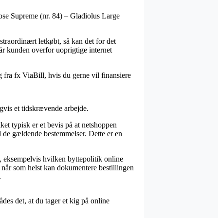
 Rose Supreme (nr. 84) – Gladiolus Large
straordinært letkøbt, så kan det for det
år kunden overfor uoprigtige internet
ra fx ViaBill, hvis du gerne vil finansiere
igvis et tidskrævende arbejde.
et typisk er et bevis på at netshoppen
ed de gældende bestemmelser. Dette er en
 eksempelvis hvilken byttepolitik online
n når som helst kan dokumentere bestillingen
.
des det, at du tager et kig på online