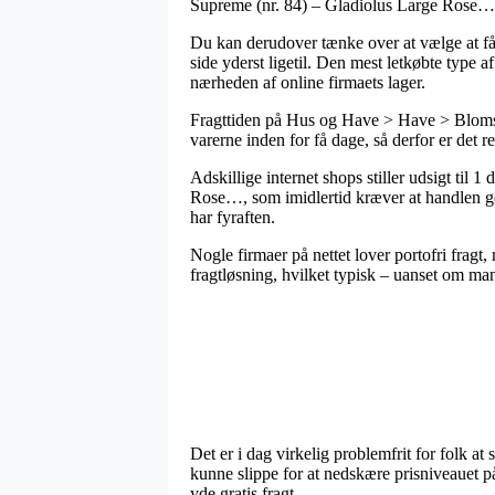
Supreme (nr. 84) – Gladiolus Large Rose…
Du kan derudover tænke over at vælge at få s
side yderst ligetil. Den mest letkøbte type 
nærheden af online firmaets lager.
Fragttiden på Hus og Have > Have > Blomste
varerne inden for få dage, så derfor er det 
Adskillige internet shops stiller udsigt ti
Rose…, som imidlertid kræver at handlen gemm
har fyraften.
Nogle firmaer på nettet lover portofri fragt,
fragtløsning, hvilket typisk – uanset om man
Det er i dag virkelig problemfrit for folk at
kunne slippe for at nedskære prisniveauet på
yde gratis fragt.