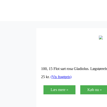
100, 15 Flot sart rosa Gladiolus. Løgstørr
25 kr.
(Vis fragtpris)
Læs mere »
Køb nu »