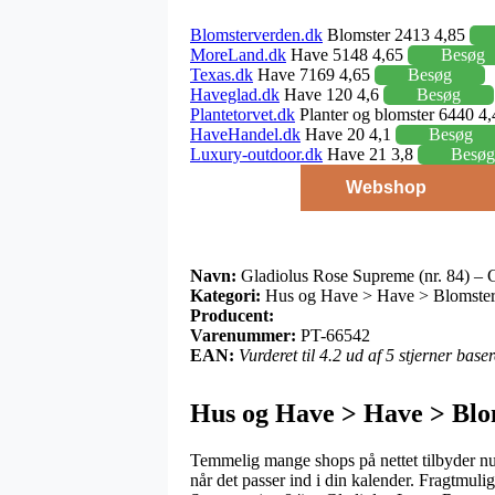
Blomsterverden.dk
Blomster 2413 4,85
MoreLand.dk
Have 5148 4,65
Besøg
Texas.dk
Have 7169 4,65
Besøg
Haveglad.dk
Have 120 4,6
Besøg
Plantetorvet.dk
Planter og blomster 6440 4
HaveHandel.dk
Have 20 4,1
Besøg
Luxury-outdoor.dk
Have 21 3,8
Besøg
Webshop
Navn:
Gladiolus Rose Supreme (nr. 84) –
Kategori:
Hus og Have > Have > Blomsterlø
Producent:
Varenummer:
PT-66542
EAN:
Vurderet til 4.2 ud af 5 stjerner bas
Hus og Have > Have > Blom
Temmelig mange shops på nettet tilbyder nu 
når det passer ind i din kalender. Fragtmu