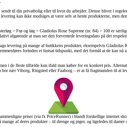
.
endt til din privatbolig eller til hvor du arbejder. Denne bliver i rege
af levering kan ikke modsiges at være selv at hente produkterne, men de
rløg > Frø og løg > Gladiolus Rose Supreme (nr. 84) > 100 er særligt 
relativt afgørende at man ser den forventede leveringsdato på det respekt
l 1 dags levering på mange af butikkens produkter, eksempelvis Gladiolu
enføres forinden et fastsat tidspunkt, med det formål at de kan nå at f
 men i de fleste tilfælde kun ifald man køber for en konkret pris. Alterna
 bor nær Viborg, Ringsted eller Faaborg – er at få fragtmanden til at lev
 sammenligne priser (via fx PriceRunner) i blandt forskellige internet sho
 mange af deres produkter – til drenge og piger, og ligeledes til damer