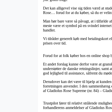
Det kan alligevel vise sig tiden værd at st
Rose… forud for at du køber, så du er velinfo
Man bør bare være så påvagt, at i tilfælde af
meste være et symbol på en svindel internet
handler.
Vi tilråder generelt køb med betalingskort 
prisen over tid.
Forud for at folk køber hos en online shop b
Et andet forslag kunne derfor være at gran
understøtter de danske retningslinjer, samt
god lejlighed til assistance, såfremt du mø
Derudover kan det være til hjælp at kunden 
forretningen anvender. I den sammenhæng er 
af Gladiolus Rose Supreme (nr. 84) – Gladi
Trustpilot fører til relativt strålende mulig
forhandlerens anmeldelser af Gladiolus Ro