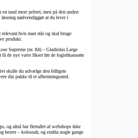
len en tand mere pebret, men på den anden
n løsning nødvendiggør at du lever i
relevant hvis man står og skal bruge
ive produkt.
s Rose Supreme (nr. 84) – Gladiolus Large
å de nye varer fikset før de logistikansatte
tivt skulle du udvælge den billigste
ere din pakke til et afhentningssted.
ps, og altså har flertallet af webshops ikke
 og herrer – kolossalt, og endda nogle gange