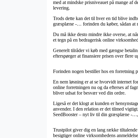
med at mindske prisniveauet på mange af der
levering.
Trods dette kan det til hver en tid blive in
græsplæne -… forinden du køber, sådan at man
Du må ikke desto mindre ikke overse, at når 
et tegn på en bedragerisk online virksomhed.
Generelt tilråder vi køb med gængse betaling
efterspørger at finansiere prisen over flere u
Forinden nogen bestiller hos en forretning på
En nem løsning er at se hvorvidt internet f
online forretningen nu og da efterses af fag
bliver udsat for besvær ved din ordre.
Ligeså er det klogt at kunden er hensynstag
anvender. I den relation er det tilmed vigti
SeedBooster – nyt liv til din græsplæne -…, 
Trustpilot giver dig en lang række tiltalend
besigtiger online virksomhedens anmeldelser