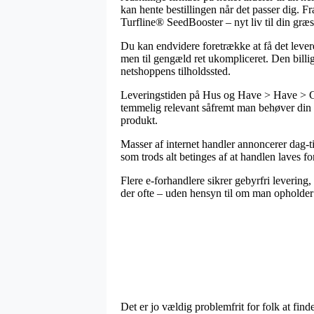
kan hente bestillingen når det passer dig. F
Turfline® SeedBooster – nyt liv til din gr
Du kan endvidere foretrække at få det levere
men til gengæld ret ukompliceret. Den billig
netshoppens tilholdssted.
Leveringstiden på Hus og Have > Have > Gr
temmelig relevant såfremt man behøver din or
produkt.
Masser af internet handler annoncerer dag-t
som trods alt betinges af at handlen laves fo
Flere e-forhandlere sikrer gebyrfri levering,
der ofte – uden hensyn til om man opholder s
Det er jo vældig problemfrit for folk at find