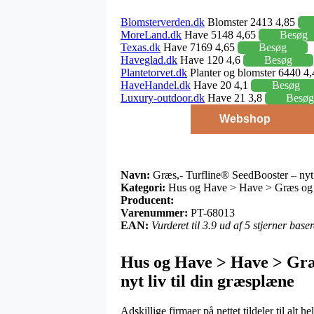
Blomsterverden.dk
Blomster 2413 4,85
MoreLand.dk
Have 5148 4,65
Besøg
Texas.dk
Have 7169 4,65
Besøg
Haveglad.dk
Have 120 4,6
Besøg
Plantetorvet.dk
Planter og blomster 6440 4
HaveHandel.dk
Have 20 4,1
Besøg
Luxury-outdoor.dk
Have 21 3,8
Besøg
Webshop
Navn:
Græs,- Turfline® SeedBooster – nyt 
Kategori:
Hus og Have > Have > Græs og Ru
Producent:
Varenummer:
PT-68013
EAN:
Vurderet til 3.9 ud af 5 stjerner bas
Hus og Have > Have > Græ
nyt liv til din græsplæne
Adskillige firmaer på nettet tildeler til alt 