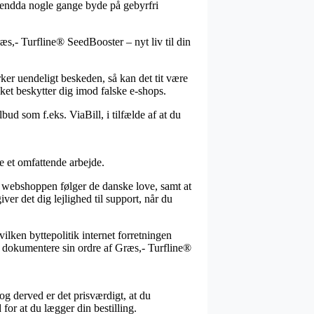
g endda nogle gange byde på gebyrfri
ræs,- Turfline® SeedBooster – nyt liv til din
rker uendeligt beskeden, så kan det tit være
ket beskytter dig imod falske e-shops.
bud som f.eks. ViaBill, i tilfælde af at du
re et omfattende arbejde.
ne webshoppen følger de danske love, samt at
er det dig lejlighed til support, når du
lken byttepolitik internet forretningen
ne dokumentere sin ordre af Græs,- Turfline®
 og derved er det prisværdigt, at du
or at du lægger din bestilling.