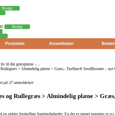
Besøg
,45
Besøg
Produkter
Anmeldelser
Bedøm
liv til din græsplæne -…
llegræs > Almindelig plæne > Græs,- Turfline® SeedBooster – nyt li
eret på 37 anmeldelser
s og Rullegræs > Almindelig plæne > Græs,
held en række forskellige fragtmuligheder. En der er meget populær er p.t. 