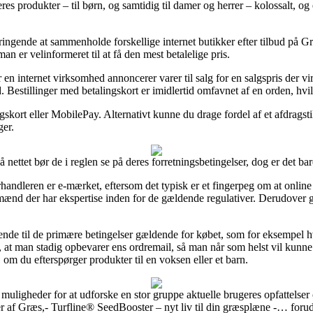
es produkter – til børn, og samtidig til damer og herrer – kolossalt, o
dbringende at sammenholde forskellige internet butikker efter tilbud på G
 er velinformeret til at få den mest betalelige pris.
en internet virksomhed annoncerer varer til salg for en salgspris der vi
 Bestillinger med betalingskort er imidlertid omfavnet af en orden, hvil
skort eller MobilePay. Alternativt kunne du drage fordel af et afdragstil
ger.
 nettet bør de i reglen se på deres forretningsbetingelser, dog er det ba
orhandleren er e-mærket, eftersom det typisk er et fingerpeg om at onli
mænd der har ekspertise inden for de gældende regulativer. Derudover giv
ende til de primære betingelser gældende for købet, som for eksempel hvi
gt, at man stadig opbevarer ens ordremail, så man når som helst vil kun
om du efterspørger produkter til en voksen eller et barn.
e muligheder for at udforske en stor gruppe aktuelle brugeres opfattelser
 af Græs,- Turfline® SeedBooster – nyt liv til din græsplæne -… forud f