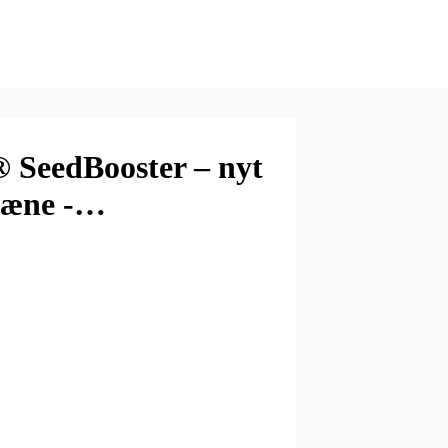
® SeedBooster – nyt
plæne -…