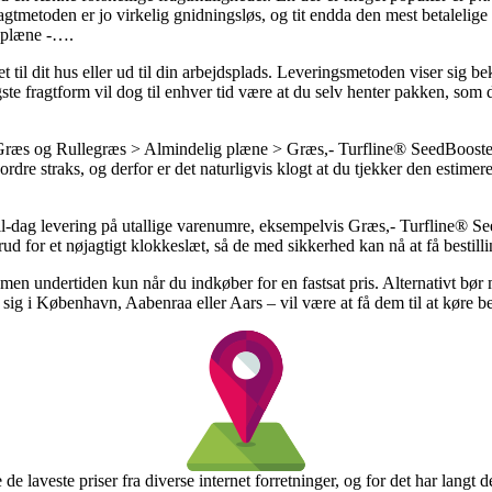
ragtmetoden er jo virkelig gnidningsløs, og tit endda den mest betaleli
æsplæne -….
t til dit hus eller ud til din arbejdsplads. Leveringsmetoden viser sig 
ste fragtform vil dog til enhver tid være at du selv henter pakken, som
æs og Rullegræs > Almindelig plæne > Græs,- Turfline® SeedBooster 
dre straks, og derfor er det naturligvis klogt at du tjekker den estime
il-dag levering på utallige varenumre, eksempelvis Græs,- Turfline® Se
rud for et nøjagtigt klokkeslæt, så de med sikkerhed kan nå at få bestill
 men undertiden kun når du indkøber for en fastsat pris. Alternativt bør 
ig i København, Aabenraa eller Aars – vil være at få dem til at køre best
e de laveste priser fra diverse internet forretninger, og for det har langt