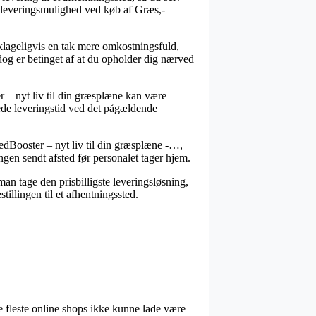
ge leveringsmulighed ved køb af Græs,-
beklageligvis en tak mere omkostningsfuld,
 dog er betinget af at du opholder dig nærved
– nyt liv til din græsplæne kan være
rede leveringstid ved det pågældende
edBooster – nyt liv til din græsplæne -…,
ingen sendt afsted før personalet tager hjem.
man tage den prisbilligste leveringsløsning,
illingen til et afhentningssted.
 de fleste online shops ikke kunne lade være