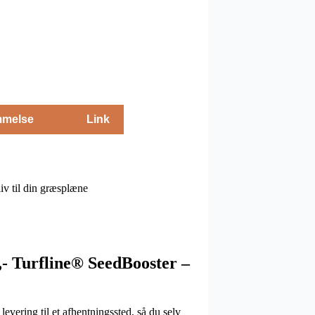
melse
Link
v til din græsplæne
- Turfline® SeedBooster –
levering til et afhentningssted, så du selv