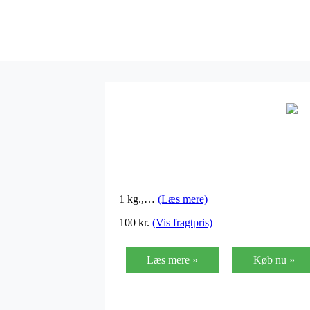
1 kg.,…
(Læs mere)
100 kr.
(Vis fragtpris)
Læs mere »
Køb nu »