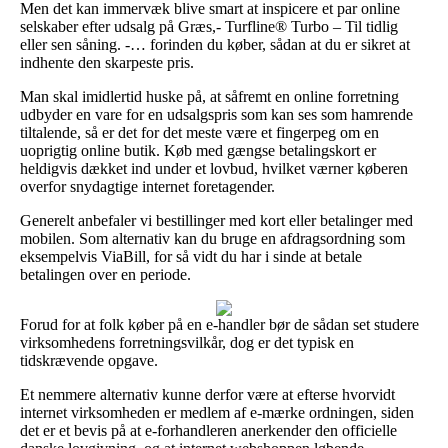
Men det kan immervæk blive smart at inspicere et par online
selskaber efter udsalg på Græs,- Turfline® Turbo – Til tidlig
eller sen såning. -… forinden du køber, sådan at du er sikret at
indhente den skarpeste pris.
Man skal imidlertid huske på, at såfremt en online forretning
udbyder en vare for en udsalgspris som kan ses som hamrende
tiltalende, så er det for det meste være et fingerpeg om en
uoprigtig online butik. Køb med gængse betalingskort er
heldigvis dækket ind under et lovbud, hvilket værner køberen
overfor snydagtige internet foretagender.
Generelt anbefaler vi bestillinger med kort eller betalinger med
mobilen. Som alternativ kan du bruge en afdragsordning som
eksempelvis ViaBill, for så vidt du har i sinde at betale
betalingen over en periode.
Forud for at folk køber på en e-handler bør de sådan set studere
virksomhedens forretningsvilkår, dog er det typisk en
tidskrævende opgave.
Et nemmere alternativ kunne derfor være at efterse hvorvidt
internet virksomheden er medlem af e-mærke ordningen, siden
det er et bevis på at e-forhandleren anerkender den officielle