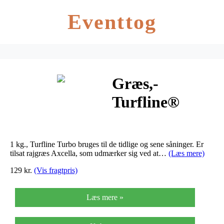
Eventtog
Græs,-
Turfline®
Turbo – Til
tidlig eller sen
1 kg., Turfline Turbo bruges til de tidlige og sene såninger. Er
såning. -…
tilsat rajgræs Axcella, som udmærker sig ved at…
(Læs mere)
129 kr.
(Vis fragtpris)
Læs mere »