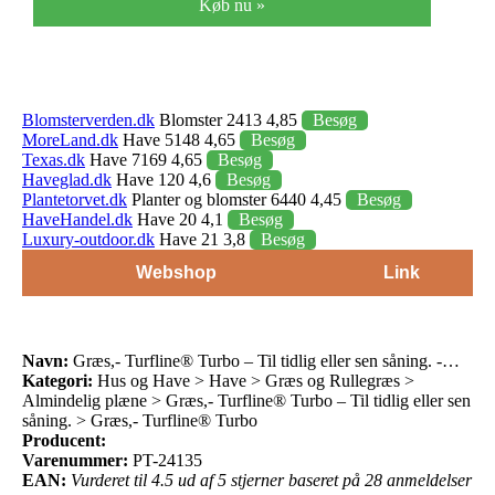
Køb nu »
Blomsterverden.dk
Blomster 2413 4,85
Besøg
MoreLand.dk
Have 5148 4,65
Besøg
Texas.dk
Have 7169 4,65
Besøg
Haveglad.dk
Have 120 4,6
Besøg
Plantetorvet.dk
Planter og blomster 6440 4,45
Besøg
HaveHandel.dk
Have 20 4,1
Besøg
Luxury-outdoor.dk
Have 21 3,8
Besøg
Webshop
Link
Navn:
Græs,- Turfline® Turbo – Til tidlig eller sen såning. -…
Kategori:
Hus og Have > Have > Græs og Rullegræs >
Almindelig plæne > Græs,- Turfline® Turbo – Til tidlig eller sen
såning. > Græs,- Turfline® Turbo
Producent:
Varenummer:
PT-24135
EAN:
Vurderet til 4.5 ud af 5 stjerner baseret på 28 anmeldelser