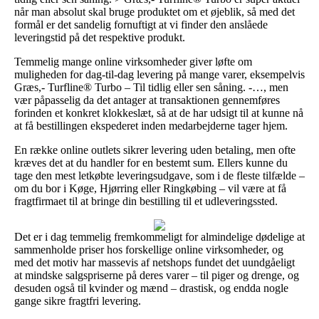
når man absolut skal bruge produktet om et øjeblik, så med det
formål er det sandelig fornuftigt at vi finder den anslåede
leveringstid på det respektive produkt.
Temmelig mange online virksomheder giver løfte om
muligheden for dag-til-dag levering på mange varer, eksempelvis
Græs,- Turfline® Turbo – Til tidlig eller sen såning. -…, men
vær påpasselig da det antager at transaktionen gennemføres
forinden et konkret klokkeslæt, så at de har udsigt til at kunne nå
at få bestillingen ekspederet inden medarbejderne tager hjem.
En række online outlets sikrer levering uden betaling, men ofte
kræves det at du handler for en bestemt sum. Ellers kunne du
tage den mest letkøbte leveringsudgave, som i de fleste tilfælde –
om du bor i Køge, Hjørring eller Ringkøbing – vil være at få
fragtfirmaet til at bringe din bestilling til et udleveringssted.
Det er i dag temmelig fremkommeligt for almindelige dødelige at
sammenholde priser hos forskellige online virksomheder, og
med det motiv har massevis af netshops fundet det uundgåeligt
at mindske salgspriserne på deres varer – til piger og drenge, og
desuden også til kvinder og mænd – drastisk, og endda nogle
gange sikre fragtfri levering.