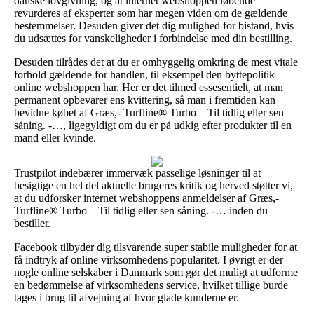
danske lovgivning, og at internet webshoppen løbende
revurderes af eksperter som har megen viden om de gældende
bestemmelser. Desuden giver det dig mulighed for bistand, hvis
du udsættes for vanskeligheder i forbindelse med din bestilling.
Desuden tilrådes det at du er omhyggelig omkring de mest vitale
forhold gældende for handlen, til eksempel den byttepolitik
online webshoppen har. Her er det tilmed essesentielt, at man
permanent opbevarer ens kvittering, så man i fremtiden kan
bevidne købet af Græs,- Turfline® Turbo – Til tidlig eller sen
såning. -…, ligegyldigt om du er på udkig efter produkter til en
mand eller kvinde.
Trustpilot indebærer immervæk passelige løsninger til at
besigtige en hel del aktuelle brugeres kritik og herved støtter vi,
at du udforsker internet webshoppens anmeldelser af Græs,-
Turfline® Turbo – Til tidlig eller sen såning. -… inden du
bestiller.
Facebook tilbyder dig tilsvarende super stabile muligheder for at
få indtryk af online virksomhedens popularitet. I øvrigt er der
nogle online selskaber i Danmark som gør det muligt at udforme
en bedømmelse af virksomhedens service, hvilket tillige burde
tages i brug til afvejning af hvor glade kunderne er.