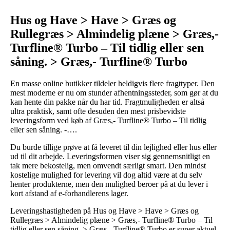
Hus og Have > Have > Græs og
Rullegræs > Almindelig plæne > Græs,-
Turfline® Turbo – Til tidlig eller sen
såning. > Græs,- Turfline® Turbo
En masse online butikker tildeler heldigvis flere fragttyper. Den
mest moderne er nu om stunder afhentningssteder, som gør at du
kan hente din pakke når du har tid. Fragtmuligheden er altså
ultra praktisk, samt ofte desuden den mest prisbevidste
leveringsform ved køb af Græs,- Turfline® Turbo – Til tidlig
eller sen såning. -….
Du burde tillige prøve at få leveret til din lejlighed eller hus eller
ud til dit arbejde. Leveringsformen viser sig gennemsnitligt en
tak mere bekostelig, men omvendt særligt smart. Den mindst
kostelige mulighed for levering vil dog altid være at du selv
henter produkterne, men den mulighed beroer på at du lever i
kort afstand af e-forhandlerens lager.
Leveringshastigheden på Hus og Have > Have > Græs og
Rullegræs > Almindelig plæne > Græs,- Turfline® Turbo – Til
tidlig eller sen såning. > Græs,- Turfline® Turbo er super aktuel