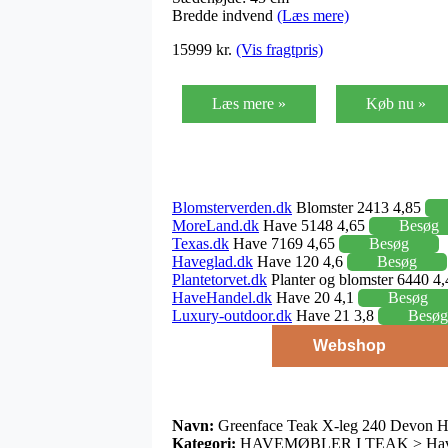
Bredde indvend
(Læs mere)
15999 kr.
(Vis fragtpris)
Læs mere »
Køb nu »
Blomsterverden.dk
Blomster 2413 4,85
MoreLand.dk
Have 5148 4,65
Besøg
Texas.dk
Have 7169 4,65
Besøg
Haveglad.dk
Have 120 4,6
Besøg
Plantetorvet.dk
Planter og blomster 6440 4
HaveHandel.dk
Have 20 4,1
Besøg
Luxury-outdoor.dk
Have 21 3,8
Besøg
Webshop
Navn:
Greenface Teak X-leg 240 Devon 
Kategori:
HAVEMØBLER I TEAK > Havem