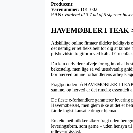
Producent:
Varenummer:
DK1002
EAN:
Vurderet til 3.7 ud af 5 stjerner bas
HAVEMØBLER I TEAK > H
Adskillige online firmaer tildeler heldigvis 
det nemlig er ret fleksibelt for dig at kunne
prisbevidste fragtform ved køb af Greenf
Du kan endvidere afveje for og imod at besti
bekostelig, men lige så vel usædvanlig gnid
bor nærved online forhandlerens arbejdslage
Fragtperioden på HAVEMØBLER I TEAK > Hav
samme, og herved er det rimelig essentielt a
De fleste e-forhandlere garanterer leveri
Havemøbelsæt, men glem ikke at det er beting
før de logistikansatte drager hjemad.
Enkelte netbutikker sikrer fragt uden beregn
leveringsform, som gerne – uden hensyn til om
udleveringssted.