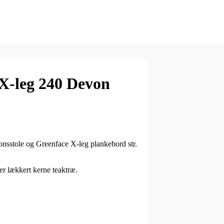
X-leg 240 Devon
onsstole og Greenface X-leg plankebord str.
per lækkert kerne teaktræ.