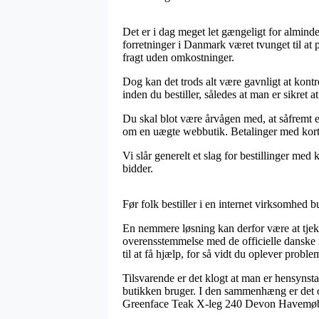
Det er i dag meget let gængeligt for almindeli
forretninger i Danmark været tvunget til at 
fragt uden omkostninger.
Dog kan det trods alt være gavnligt at kon
inden du bestiller, således at man er sikret at
Du skal blot være årvågen med, at såfremt en
om en uægte webbutik. Betalinger med kort e
Vi slår generelt et slag for bestillinger med 
bidder.
Før folk bestiller i en internet virksomhed
En nemmere løsning kan derfor være at tjek
overensstemmelse med de officielle danske re
til at få hjælp, for så vidt du oplever probl
Tilsvarende er det klogt at man er hensynst
butikken bruger. I den sammenhæng er det også
Greenface Teak X-leg 240 Devon Havemøbelsæ