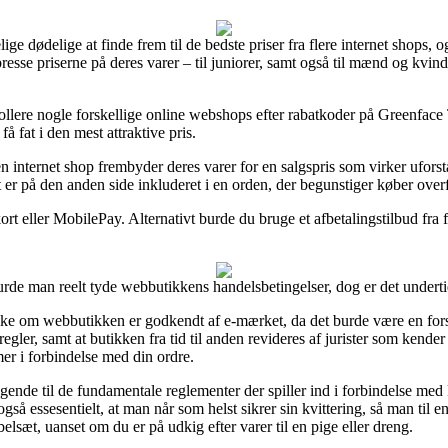
ge dødelige at finde frem til de bedste priser fra flere internet shops, o
presse priserne på deres varer – til juniorer, samt også til mænd og kvi
trollere nogle forskellige online webshops efter rabatkoder på Green
 få fat i den mest attraktive pris.
 internet shop frembyder deres varer for en salgspris som virker uforstå
r på den anden side inkluderet i en orden, der begunstiger køber overf
kort eller MobilePay. Alternativt burde du bruge et afbetalingstilbud fra f.
 burde man reelt tyde webbutikkens handelsbetingelser, dog er det under
ke om webbutikken er godkendt af e-mærket, da det burde være en forsi
gler, samt at butikken fra tid til anden revideres af jurister som kende
emer i forbindelse med din ordre.
agende til de fundamentale reglementer der spiller ind i forbindelse me
 essesentielt, at man når som helst sikrer sin kvittering, så man til enh
t, uanset om du er på udkig efter varer til en pige eller dreng.