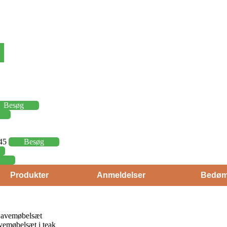
Besøg
,45
Besøg
Produkter
Anmeldelser
Bedøm
Havemøbelsæt
øbelsæt i teak