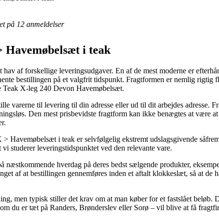
eret på 12 anmeldelser
avemøbelsæt i teak
et hav af forskellige leveringsudgaver. En af de mest moderne er efterhån
 hente bestillingen på et valgfrit tidspunkt. Fragtformen er nemlig rigti
ace Teak X-leg 240 Devon Havemøbelsæt.
lle varerne til levering til din adresse eller ud til dit arbejdes adress
ningsløs. Den mest prisbevidste fragtform kan ikke benægtes at være at 
r.
emøbelsæt i teak er selvfølgelig ekstremt udslagsgivende såfremt 
t vi studerer leveringstidspunktet ved den relevante vare.
ng på næstkommende hverdag på deres bedst sælgende produkter, eksem
et af at bestillingen gennemføres inden et aftalt klokkeslæt, så at de h
ing, men typisk stiller det krav om at man køber for et fastslået beløb. 
 du er tæt på Randers, Brønderslev eller Sorø – vil blive at få fragtfirma