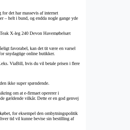
g for det har massevis af internet
nder – helt i bund, og endda nogle gange yde
face Teak X-leg 240 Devon Havemøbelsæt
eligt favorabel, kan det tit være en varsel
or snydagtige online butikker.
eks. ViaBill, hvis du vil betale prisen i flere
tiden ikke super spændende.
kring om at e-firmaet opererer i
r de gældende vilkår. Dette er en god genvej
d købet, for eksempel den ombytningspolitik
ver tid vil kunne bevise sin bestilling af