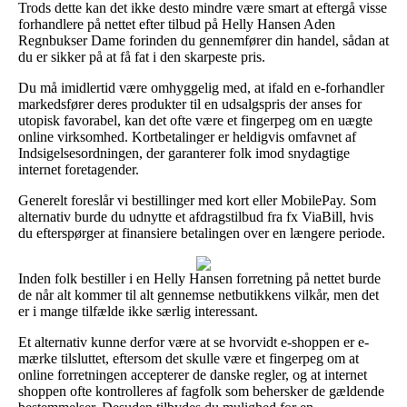
Trods dette kan det ikke desto mindre være smart at eftergå visse
forhandlere på nettet efter tilbud på Helly Hansen Aden
Regnbukser Dame forinden du gennemfører din handel, sådan at
du er sikker på at få fat i den skarpeste pris.
Du må imidlertid være omhyggelig med, at ifald en e-forhandler
markedsfører deres produkter til en udsalgspris der anses for
utopisk favorabel, kan det ofte være et fingerpeg om en uægte
online virksomhed. Kortbetalinger er heldigvis omfavnet af
Indsigelsesordningen, der garanterer folk imod snydagtige
internet foretagender.
Generelt foreslår vi bestillinger med kort eller MobilePay. Som
alternativ burde du udnytte et afdragstilbud fra fx ViaBill, hvis
du efterspørger at finansiere betalingen over en længere periode.
Inden folk bestiller i en Helly Hansen forretning på nettet burde
de når alt kommer til alt gennemse netbutikkens vilkår, men det
er i mange tilfælde ikke særlig interessant.
Et alternativ kunne derfor være at se hvorvidt e-shoppen er e-
mærke tilsluttet, eftersom det skulle være et fingerpeg om at
online forretningen accepterer de danske regler, og at internet
shoppen ofte kontrolleres af fagfolk som behersker de gældende