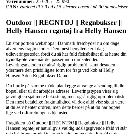
Varenummer:
25-62651-25-990
EAN:
Vurderet til 3.9 ud af 5 stjerner baseret på 30 anmeldelser
Outdoor || REGNTØJ || Regnbukser ||
Helly Hansen regntøj fra Helly Hansen
En stor portion webshops i Danmark frembyder nu om dage
alverdens fragtmetoder. Den mest benyttede er i dag
udleveringssteder, fordi du så har fuld fleksibilitet til at hente din
nyindkøbte vare når det passer ind i din kalender.
Leveringsmetoden er altså rigtig problemfri, samt desuden
ydermere den prisbilligste form for fragt ved køb af Helly
Hansen Aden Regnbukser Dame.
Du burde på samme måde planlægge at vælge afsending til din
bopæl eller til dit arbejdes adresse. Leveringstypen viser sig
jævnligt en sjat mere bekostelig, men også rigtig uproblematisk.
Den mest betalelige fragtmulighed vil dog altid vise sig at være
at du selv henter ordren, men dette beroer på at du har bopæl
lige ved e-forretningens hjemsted.
Fragttiden på Outdoor || REGNTØJ || Regnbukser || Helly
Hansen regntøj er naturligvis vældig udslagsgivende ifald vi står
og skal bruge produktet omgående, og med det formål er det