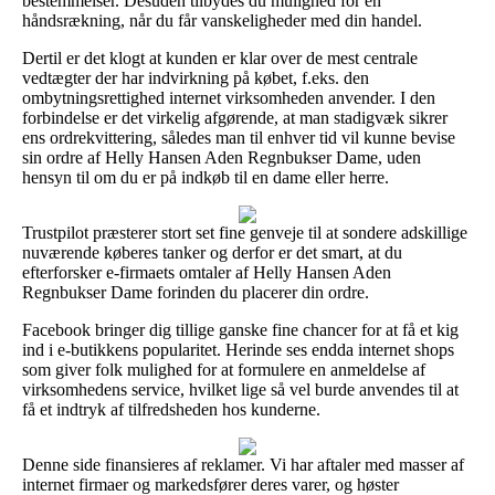
bestemmelser. Desuden tilbydes du mulighed for en
håndsrækning, når du får vanskeligheder med din handel.
Dertil er det klogt at kunden er klar over de mest centrale
vedtægter der har indvirkning på købet, f.eks. den
ombytningsrettighed internet virksomheden anvender. I den
forbindelse er det virkelig afgørende, at man stadigvæk sikrer
ens ordrekvittering, således man til enhver tid vil kunne bevise
sin ordre af Helly Hansen Aden Regnbukser Dame, uden
hensyn til om du er på indkøb til en dame eller herre.
Trustpilot præsterer stort set fine genveje til at sondere adskillige
nuværende køberes tanker og derfor er det smart, at du
efterforsker e-firmaets omtaler af Helly Hansen Aden
Regnbukser Dame forinden du placerer din ordre.
Facebook bringer dig tillige ganske fine chancer for at få et kig
ind i e-butikkens popularitet. Herinde ses endda internet shops
som giver folk mulighed for at formulere en anmeldelse af
virksomhedens service, hvilket lige så vel burde anvendes til at
få et indtryk af tilfredsheden hos kunderne.
Denne side finansieres af reklamer. Vi har aftaler med masser af
internet firmaer og markedsfører deres varer, og høster