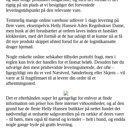
rigtig på sin plads at vi besigtiger det forventede
leveringstidspunkt på den relevante vare.
Temmelig mange online varehuse udlover 1 dags levering på
flere varer, eksempelvis Helly Hansen Aden Regnbukser Dame,
men husk at det forudsætter at ordren laves inden et fastslået
klokkeslæt, med det formål at de har udsigt til at kunne nå at få
dit nye produkt skippet afsted forud for at de logistikansatte
drager hjemad.
Nogle enkelte online selskaber tilbyder portofri fragt, men i
reglen kun hvis der handles for et fastsat beløb. Desuden bør du
udvælge den mest prisbevidste leveringsmetode, der ofte –
ligegyldigt om du er ved Næstved, Sønderborg eller Skjern – vil
være at få fragtfirmaet til at levere din ordre til et
afhentningssted.
Det er efterhånden super let gængeligt for enhver at finde
information om priser hos flere internet virksomheder, og af den
grund har de fleste Helly Hansen butikker på nettet fundet det
nødvendigt at nedsætte salgsværdien på en række af deres varer
– til børn, men også til mænd og kvinder – helt i bund, og endda
nogle gange byde på gratis levering.