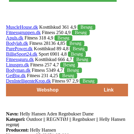
MuscleHouse.dk
Kosttilskud 361 4,9
Besøg
Fitnessgruppen.dk
Fitness 250 4,9
Besøg
Apuls.dk
Fitness 318 4,9
Besøg
Bodylab.dk
Fitness 28136 4,85
Besøg
PurePower.dk
Kosttilskud 89 4,8
Besøg
BilligSport24.dk
Sport 6901 4,8
Besøg
Fitnessguru.dk
Kosttilskud 666 4,7
Besøg
Linuspro.dk
Fitness 257 4,7
Besøg
Bodyman.dk
Fitness 5349 4,7
Besøg
GetBig.dk
Fitness 231 4,25
Besøg
DenIntelligenteKrop.dk
Fitness 97 2,9
Besøg
Webshop
Link
Navn:
Helly Hansen Aden Regnbukser Dame
Kategori:
Outdoor || REGNTØJ || Regnbukser || Helly Hansen
regntøj
Producent:
Helly Hansen