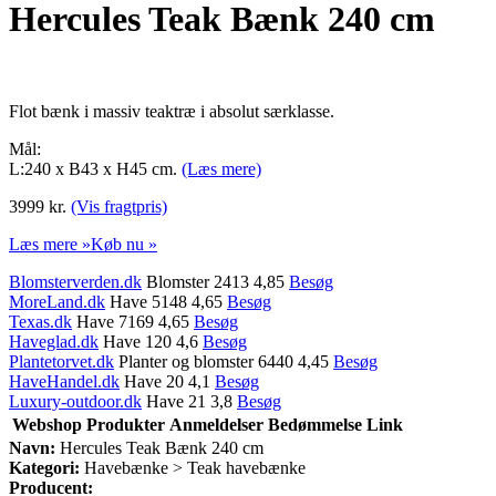
Hercules Teak Bænk 240 cm
Flot bænk i massiv teaktræ i absolut særklasse.
Mål:
L:240 x B43 x H45 cm.
(Læs mere)
3999 kr.
(Vis fragtpris)
Læs mere »
Køb nu »
Blomsterverden.dk
Blomster 2413 4,85
Besøg
MoreLand.dk
Have 5148 4,65
Besøg
Texas.dk
Have 7169 4,65
Besøg
Haveglad.dk
Have 120 4,6
Besøg
Plantetorvet.dk
Planter og blomster 6440 4,45
Besøg
HaveHandel.dk
Have 20 4,1
Besøg
Luxury-outdoor.dk
Have 21 3,8
Besøg
Webshop
Produkter
Anmeldelser
Bedømmelse
Link
Navn:
Hercules Teak Bænk 240 cm
Kategori:
Havebænke > Teak havebænke
Producent: