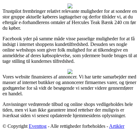
Trustpilot frembringer relativt relevante muligheder for at sondere en
stor gruppe aktuelle køberes iagttagelser og derfor tilråder vi, at du
eftergår e-forhandlerens omtaler af Hercules Teak Bænk 240 cm før
du køber.
Facebook yder på samme måde visse passelige muligheder for at få
indsigt i internet shoppens kundetilfredshed. Desuden ses nogle
online webshops som giver folk mulighed for at tilkendegive en
anmeldelse af deres købsoplevelse, som ydermere burde bruges til at
tage stilling til kundernes tilfredshed.
Vores website finansieres af annoncer. Vi har tætte samarbejder med
masser af internet butikker og annoncerer firmaernes varer, og tjener
godtgørelse for så vidt de besøgende vi sender videre gennemfører
en handel.
Anvisninger vedrørende tilbud og online shops vedligeholdes hele
tiden, men vi kan ikke garantere imod rettelser der muligvis er
iværksat siden vi senest opdaterede hjemmesidens oplysninger.
© Copyright
Eventtog
- Alle rettigheder forbeholdes -
Artikler