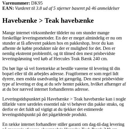
Varenummer:
DK95
EAN:
Vurderet til 3.8 ud af 5 stjerner baseret på 46 anmeldelser
Havebænke > Teak havebænke
Mange internet virksomheder tildeler nu om stunder mange
forskellige leveringsmetoder. En der er meget almindelig er nu om
stunder at få afleveret pakken hos en pakkeshop, hvor du kan
afhente de købte produkter når der er mulighed for det. Den er
nemlig ekstremt problemfri, og tit tilmed den mest prisbevidste
leveringsløsning ved køb af Hercules Teak Bænk 240 cm.
Du bør lige så vel foretrække at bestille varerne til levering til din
bopæl eller til dit arbejdes adresse. Fragtformen er som regel lidt
dyrere, men endda usædvanlig let gængelig. Den mest prisbevidste
type af levering er dog at du selv henter pakken, hvilket afhænger af
at du bor nærved internet forhandlerens adresse.
Leveringstidspunktet på Havebænke > Teak havebænke kan i nogle
tilfælde være særdeles essentiel når vi behøver din pakke straks, og
derfor er det fuldt ud vigtigt at du tjekker det estimerede
leveringstidspunkt på det pågældende produkt.
En række internet forhandlere stiller garanti om dag-til-dag levering