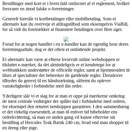
Bestillinger med kort er i hvert fald omfavnet af et reglement, hvilket
forsvarer en imod falske e-forretninger.
Generelt foreslår vi kortbetalinger eller mobilbetaling. Som et
alternativ kan du overveje et afdragstilbud som eksempelvis ViaBill,
for så vidt du foretrækker at finansiere betalingen over flere uger.
Forud for at nogen handler i en e-handler kan de egentlig bese deres
forretningsaftale, dog er det oftest et omfattende projekt.
Et alternativ kan være at efterse hvorvidt online webshoppen er
tilsluttet e-mærket, da det almindeligvis er et kendetegn for at
webbutikken understøtter de officielle regler, samt at hjemmesiden tit
tilses af specialister der behersker de gældende regler. Derudover
tilbydes du genvej til en håndsrækning, såfremt du oplever
vanskeligheder i forbindelse med din ordre.
Yderligere slår vi et slag for at man er oppe på mærkerne omkring
de mest centrale vedtægter der spiller ind i forbindelse med ordren,
for eksempel den returret netshoppen garanterer. I den sammenhæng
er det virkelig essesentielt, at man til enhver tid bibeholder ens
ordrekvittering, så man en anden gang vil kunne eftervise sin
bestilling af Hercules Teak Bænk 240 cm, hvad end man shopper til
en dreng eller pige.