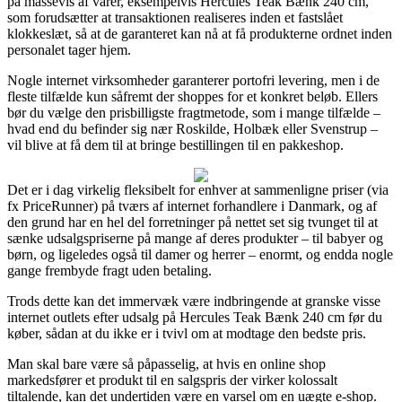
på massevis af varer, eksempelvis Hercules Teak Bænk 240 cm,
som forudsætter at transaktionen realiseres inden et fastslået
klokkeslæt, så at de garanteret kan nå at få produkterne ordnet inden
personalet tager hjem.
Nogle internet virksomheder garanterer portofri levering, men i de
fleste tilfælde kun såfremt der shoppes for et konkret beløb. Ellers
bør du vælge den prisbilligste fragtmetode, som i mange tilfælde –
hvad end du befinder sig nær Roskilde, Holbæk eller Svenstrup –
vil blive at få dem til at bringe bestillingen til en pakkeshop.
Det er i dag virkelig fleksibelt for enhver at sammenligne priser (via
fx PriceRunner) på tværs af internet forhandlere i Danmark, og af
den grund har en hel del forretninger på nettet set sig tvunget til at
sænke udsalgspriserne på mange af deres produkter – til babyer og
børn, og ligeledes også til damer og herrer – enormt, og endda nogle
gange frembyde fragt uden betaling.
Trods dette kan det immervæk være indbringende at granske visse
internet outlets efter udsalg på Hercules Teak Bænk 240 cm før du
køber, sådan at du ikke er i tvivl om at modtage den bedste pris.
Man skal bare være så påpasselig, at hvis en online shop
markedsfører et produkt til en salgspris der virker kolossalt
tiltalende, kan det undertiden være en varsel om en uægte e-shop.