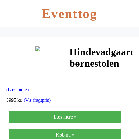
Eventtog
Hindevadgaard
børnestolen
(olivengrøn)
(Læs mere)
3995 kr.
(Vis fragtpris)
Læs mere »
Køb nu »