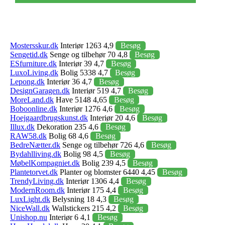
Mostersskur.dk
Interiør 1263 4,9
Besøg
Sengetid.dk
Senge og tilbehør 70 4,8
Besøg
ESfurniture.dk
Interiør 39 4,7
Besøg
LuxoLiving.dk
Bolig 5338 4,7
Besøg
Lepong.dk
Interiør 36 4,7
Besøg
DesignGaragen.dk
Interiør 519 4,7
Besøg
MoreLand.dk
Have 5148 4,65
Besøg
Boboonline.dk
Interiør 1276 4,6
Besøg
Hoejgaardbrugskunst.dk
Interiør 20 4,6
Besøg
Illux.dk
Dekoration 235 4,6
Besøg
RAW58.dk
Bolig 68 4,6
Besøg
BedreNætter.dk
Senge og tilbehør 726 4,6
Besøg
Bydahlliving.dk
Bolig 98 4,5
Besøg
MøbelKompagniet.dk
Bolig 239 4,5
Besøg
Plantetorvet.dk
Planter og blomster 6440 4,45
Besøg
TrendyLiving.dk
Interiør 1306 4,4
Besøg
ModernRoom.dk
Interiør 175 4,4
Besøg
LuxLight.dk
Belysning 18 4,3
Besøg
NiceWall.dk
Wallstickers 215 4,2
Besøg
Unishop.nu
Interiør 6 4,1
Besøg