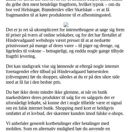
du gribe den mest betalelige fragtform, hvilket typisk – om du
bor ved Helsingør, Brønderslev eller Skælskør – er at få
fragtmanden til at køre produkterne til et afhentningssted.
Det er jo ret så ukompliceret for internetbrugere at søge sig frem
til priser på tværs af online selskaber, og for det har flertallet af
Hindevadgaard webshops været presset til at at nedsætte
prisniveauet på mange af deres varer – til piger og drenge, og
ligeledes til voksne – betragteligt, og endda nogle gange tilbyde
fragtfri levering.
Det kan stadigvæk vise sig lønnende at eftergå nogle internet
foretagender efter tilbud på Hindevadgaard børnestolen
(olivengrøn) før du shopper, således at du er på den sikre side
med at få fat i den bedste pris.
Du bør ikke desto mindre ikke glemme, at når en butik
markedsfører deres produkter til salg for en salgspris der er
uforståeligt letkøbt, så kunne det i nogle tilfælde være et signal
om en falsk internet butik. Shopping med kort er heldigvis
omfattet af et lovbud, der skærmer kunden imod falske e-shops.
Vi anbefaler generelt kortbetalinger eller betalinger med
mobilen. Som en alternativ mulighed bør du anvende en