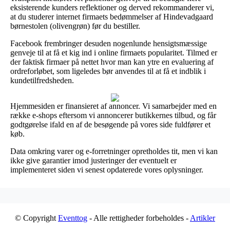
eksisterende kunders reflektioner og derved rekommanderer vi,
at du studerer internet firmaets bedømmelser af Hindevadgaard
børnestolen (olivengrøn) før du bestiller.
Facebook frembringer desuden nogenlunde hensigtsmæssige
genveje til at få et kig ind i online firmaets popularitet. Tilmed er
der faktisk firmaer på nettet hvor man kan ytre en evaluering af
ordreforløbet, som ligeledes bør anvendes til at få et indblik i
kundetilfredsheden.
Hjemmesiden er finansieret af annoncer. Vi samarbejder med en
række e-shops eftersom vi annoncerer butikkernes tilbud, og får
godtgørelse ifald en af de besøgende på vores side fuldfører et
køb.
Data omkring varer og e-forretninger opretholdes tit, men vi kan
ikke give garantier imod justeringer der eventuelt er
implementeret siden vi senest opdaterede vores oplysninger.
© Copyright
Eventtog
- Alle rettigheder forbeholdes -
Artikler