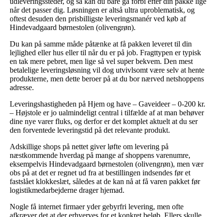
udleveringssteder, og så kan du bare gå forbi efter din pakke lige
når det passer dig. Løsningen er altså ultra uproblematisk, og
oftest desuden den prisbilligste leveringsmanér ved køb af
Hindevadgaard børnestolen (olivengrøn).
Du kan på samme måde påtænke at få pakken leveret til din
lejlighed eller hus eller til når du er på job. Fragttypen er typisk
en tak mere pebret, men lige så vel super bekvem. Den mest
betalelige leveringsløsning vil dog utvivlsomt være selv at hente
produkterne, men dette beroer på at du bor nærved netshoppens
adresse.
Leveringshastigheden på Hjem og have – Gaveideer – 0-200 kr.
– Højstole er jo ualmindeligt central i tilfælde af at man behøver
dine nye varer fluks, og derfor er det komplet aktuelt at du ser
den forventede leveringstid på det relevante produkt.
Adskillige shops på nettet giver løfte om levering på
næstkommende hverdag på mange af shoppens varenumre,
eksempelvis Hindevadgaard børnestolen (olivengrøn), men vær
obs på at det er regnet ud fra at bestillingen indsendes før et
fastslået klokkeslæt, således at de kan nå at få varen pakket før
logistikmedarbejderne drager hjemad.
Nogle få internet firmaer yder gebyrfri levering, men ofte
afkræver det at der erhverves for et konkret beløb. Ellers skulle