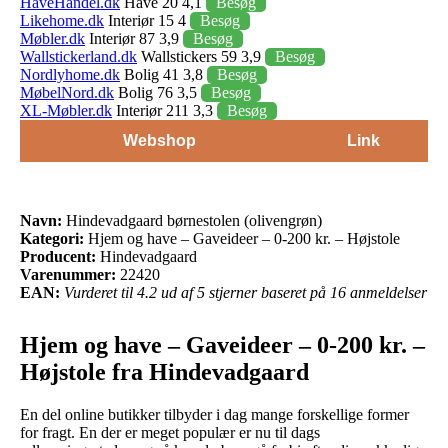
HaveHandel.dk
Have 20 4,1
Besøg
Likehome.dk
Interiør 15 4
Besøg
Møbler.dk
Interiør 87 3,9
Besøg
Wallstickerland.dk
Wallstickers 59 3,9
Besøg
Nordlyhome.dk
Bolig 41 3,8
Besøg
MøbelNord.dk
Bolig 76 3,5
Besøg
XL-Møbler.dk
Interiør 211 3,3
Besøg
Webshop
Link
Navn:
Hindevadgaard børnestolen (olivengrøn)
Kategori:
Hjem og have – Gaveideer – 0-200 kr. – Højstole
Producent:
Hindevadgaard
Varenummer:
22420
EAN:
Vurderet til 4.2 ud af 5 stjerner baseret på 16 anmeldelser
Hjem og have – Gaveideer – 0-200 kr. –
Højstole fra Hindevadgaard
En del online butikker tilbyder i dag mange forskellige former
for fragt. En der er meget populær er nu til dags