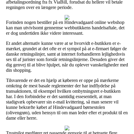
afbetalingsordning fra fx ViaBill, forudsat du hellere vil betale
regningen over en længere periode.
Forinden nogen bestiller på en Hindevadgaard online webshop
kan man utvivlsomt gennemse webbutikkens handelsaftale, det
er dog undertiden ikke videre interessant.
Et andet alternativ kunne være at se hvorvidt e-butikken er e-
mærket, grundet at det ofte er et sympol på at e-firmaet følger de
danske retningslinjer, samt at internet forhandleren lejlighedsvis
ses til af jurister som forstår retningslinjerne. Desuden giver det
dig genvej til at blive hjulpet, når du oplever vanskeligheder med
din shopping.
Tilsvarende er det en hjælp at køberen er oppe på mærkerne
omkring de mest basale reglementer der har indflydelse på
transaktionen, til eksempel hvilken ombytningsret e-butikken
har. I den forbindelse er det samtidig essesentielt, at man
stadigvæk opbevarer sin e-mail kvittering, så man senere vil
kunne bekræfte købet af Hindevadgaard børnestolen
(olivengrøn), uden hensyn til om man leder efter et produkt til en
dame eller herre.
Trustpilot medfører ret passende genveje til at betragte flere